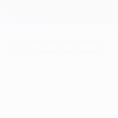
Saltar
al
contenido
Champions League oficial
Consíguela
principal
Resultados en directo y Fantasy
UEFA Champions League
Champions League 2016/17:
todo lo que necesita saber
martes, 12 de julio de 2016
¿Qué 22 equipos tienen asegurada su
presencia en la fase de grupos? ¿De dónde
saldrán los otros diez? ¿Dónde es la final?
Le contamos todos los detalles de la
Champions League de esta temporada.