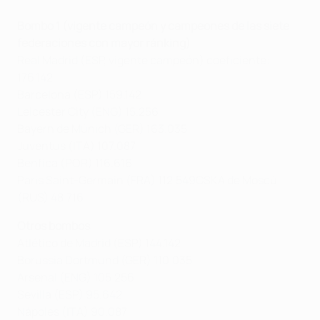
Bombo 1 (vigente campeón y campeones de las siete
federaciones con mayor ránking)
Real Madrid (ESP, vigente campeón) coeficiente:
176.142
Barcelona (ESP) 159.142
Leicester City (ENG) 15.256
Bayern de Múnich (GER) 163.035
Juventus (ITA) 107.087
Benfica (POR) 116.616
Paris Saint-Germain (FRA) 112.549CSKA de Moscú
(RUS) 48.716
Otros bombos
Atlético de Madrid (ESP) 144.142
Borussia Dortmund (GER) 110.035
Arsenal (ENG) 105.256
Sevilla (ESP) 95.642
Nápoles (ITA) 90.087