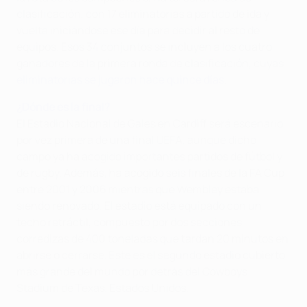
clasificación, con 17 eliminatorias a partido de ida y
vuelta iniciándose ese día para decidir al resto de
equipos. Esos 34 conjuntos se incluyen a los cuatro
ganadores de la primera ronda de clasificación, cuyas
eliminatorias se jugaron hace quince días
.
¿Dónde es la final?
El Estadio Nacional de Gales en Cardiff será escenario
por vez primera de una final UEFA, aunque dicho
campo ya ha acogido importantes partidos de fútbol y
de rugby. Además, ha acogido seis finales de la FA Cup
entre 2001 y 2006 mientras que Wembley estaba
siendo renovado. El estadio está equipado con un
techo retráctil, compuesto por dos secciones
corredizas de 400 toneladas que tardan 20 minutos en
abrirse o cerrarse. Este es el segundo estadio cubierto
más grande del mundo por detrás del Cowboys
Stadium de Texas, Estados Unidos.