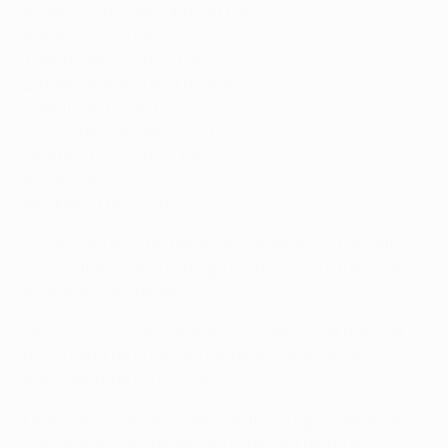
Bayer Leverkusen (GER) 89.035
Basilea (SUI) 87.755
Tottenham Hotspur (ENG) 74.256
Dínamo de Kiev(UKR) 65.976
Lyon (FRA) 63.049
PSV Eindhoven (NED) 57.112
Sporting CP (POR) 51.616
Brujas (BEL) 43.000
Beşiktaş (TUR) 34.920
Los diez equipos restantes proceden de los play-offs,
cinco a través de la ruta liga y otros cinco a través la
ruta de los campeones.
Quince equipos se verán involucrados en la ruta liga,
diez a partir de la tercera ronda de clasificación y cinco
procedente de los play-offs.
Olympiacos, Viktoria Plzeň y Astra Giurgiu comienzan
la ruta de los campeones en la tercera ronda de