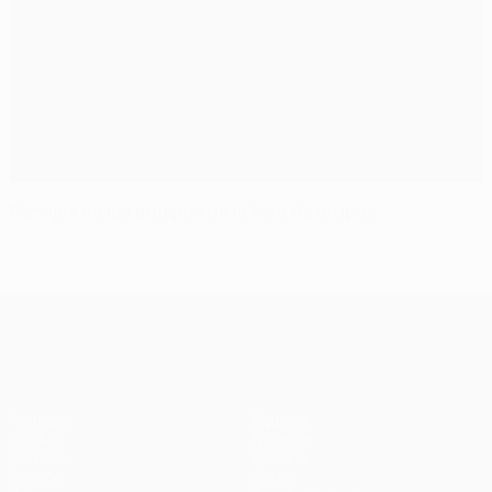
Fichajes de los equipos de la fase de grupos
UEFA Champions League
Partidos
Equipos
UEFA.tv
Noticias
Sorteos
Historia
Gaming
Sobre