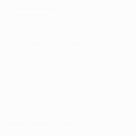
Vea las mejores jugadas de los cinco partidos a partir
de medianoche
Roma -
Oporto
0-3
(
Global
: 1-4)
Un gol de cabeza de Felipe adelantó al Oporto en el 8’, y
antes de llegar al descanso Daniele De Rossi fue
expulsado al ver una roja directa. Ya en la segunda
parte, Emerson Palmieri también fue expulsado, y los
visitantes lo aprovecharon para marcar dos goles más
y sentenciar la eliminatoria. Es la 21ª participación del
Oporto en la fase de grupos, récord que comparte con
Madrid y Barcelona.
Mónaco - Villarreal 1-0 (Global: 3-1)
El Mónaco se llevó la victoria gracias a un gol de