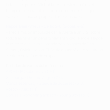
la fase de grupos. Michał Kucharczyk marcó en el
tiempo de descuento el tanto del empate. El Legia
vuelve a la fase de grupos 21 años después.
Hapoel Beer-Sheva - Celtic 2-0 (Global: 4-5)
Parecía misión imposible dar la vuelta a un 5-2, sobre
todo tras fallar un penalti Maharan Radi. Pero el Hapoel
lo intentó y se llevó el partido con los goles de Ben
Sahar y Ovidiu Hoban. El Celtic aguantó este resultado
y estará en la fase de grupos.
Partidos de vuelta del miércoles
APOEL- FC København (0-1)
Salzburgo - Dinamo Zagreb (1-1)
Manchester City - Steaua de Bucarest (5-0)
Rostov - Ajax (1-1)
Borussia Mönchengladbach - Young Boys (3-1)