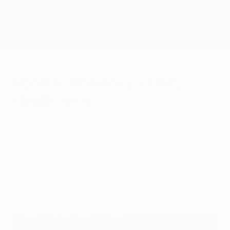
Saltar
al
contenido
Champions League oficial
Consíguela
principal
Resultados en directo y Fantasy
UEFA Champions League
Oporto, Mónaco y Celtic,
clasificados
martes, 23 de agosto de 2016
El Villarreal se tendrá que conformar con la
Europa League tras caer en el Stade Louis
II. También clasificados el Legia de Varsovia
y el Ludogorets búlgaro.