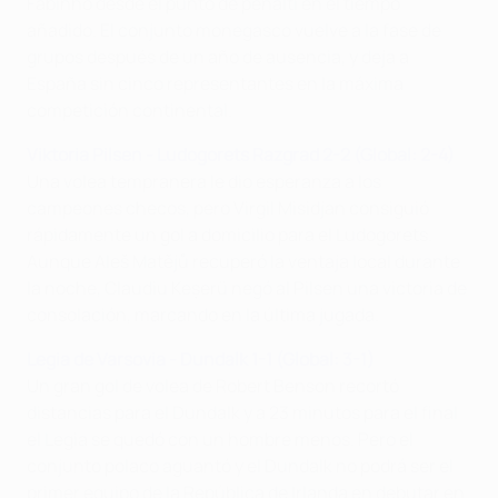
Fabinho desde el punto de penalti en el tiempo
añadido. El conjunto monegasco vuelve a la fase de
grupos después de un año de ausencia, y deja a
España sin cinco representantes en la máxima
competición continental.
Viktoria Pilsen - Ludogorets Razgrad 2-2 (Global: 2-4)
Una volea tempranera le dio esperanza a los
campeones checos, pero Virgil Misidjan consiguió
rápidamente un gol a domicilio para el Ludogorets.
Aunque Aleš Matějů recuperó la ventaja local durante
la noche, Claudiu Keșerü negó al Pilsen una victoria de
consolación, marcando en la última jugada.
Legia de Varsovia - Dundalk 1-1 (Global: 3-1)
Un gran gol de volea de Robert Benson recortó
distancias para el Dundalk y a 23 minutos para el final
el Legia se quedó con un hombre menos. Pero el
conjunto polaco aguantó y el Dundalk no podrá ser el
primer equipo de la República de Irlanda en debutar en