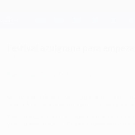
Saltar
al
contenido
Champions League oficial
principal
Resultados en directo y Fantasy
UEFA Champions League
Festival azulgrana para empeza
martes, 13 de septiembre de 2016
por Álvaro Macho desde
Barcelona - Celtic 7-0
Messi (3), Neymar, Iniest
Barcelona 7-0 Celtic
Messi y Neymar. Neymar y Messi. El Barcelona es mucho más
Neymar. Ambos se asociaron a la perfección para golear al 
Todo comenzó en el arranque. Apenas habían pasado dos min
ya se lo pueden imaginar. 1-0 y partido a pedir de boca par