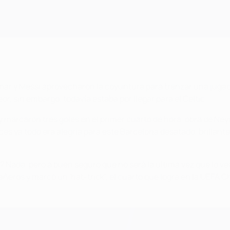
mar y Messi aprovecharon la coyuntura para trenzar una jugad
eor, sin embargo, todavía estaba por llegar para el Celtic.
n y marcaron tres goles en el primer cuarto de hora, obra de Ney
ces ya todo era alegría para este Barcelona desatado, brillante 
? Nada, pero a buen seguro que no será la última vez que lo v
pañeros y marcó un 'hat-trick', el cuarto que logra en la UEFA