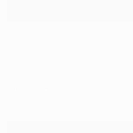
Neymar marcó de lanzamiento de falta
©AFP/Getty Images
Con la afición entregada a su nuevo héroe bajo palos, Ney
Celtic salieron a su paso y hacer el 2-0. Pura fantasía. Lo p
Tras el paso por el vestuario, los de Luis Enrique arrollaro
con el gol y añadió los dos últimos en el tramo final… Enton
Jugador clave: Messi
¿Qué se puede decir del argentino que no se haya dicho ya
final de este Barcelona. Generó peligro, asistió a sus com