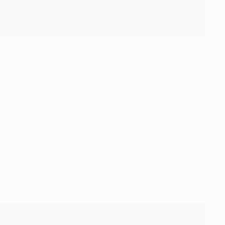
a de patio de colegio, someter a cuantos jugadores del
mar, Iniesta y de nuevo Messi. Luis Suárez no faltó a su cita
líder del Grupo C.
eamos en esta sección. Messi fue una vez más principio y
 Champions League, su 36º con el Barcelona.