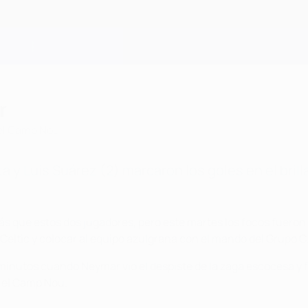
r
 el Camp Nou
a y Luis Suárez (2) marcaron los goles en el brilla
 que estos dos jugadores, pero este martes los focos fueron pa
Celtic y colocar al equipo azulgrana con el mando del Grupo C
utos cuando Neymar vio el despiste de la zaga escocesa y filt
a el Camp Nou.