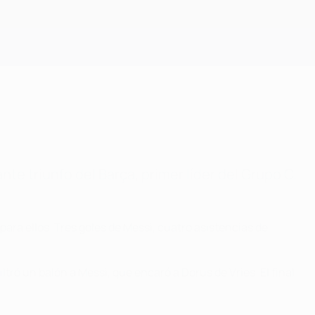
Consíguela
nte triunfo del Barça, primer líder del Grupo C.
ra ellos. Tres goles de Messi, cuatro asistencias de
.
ró un balón a Messi, que encaró a Dorus de Vries. El final