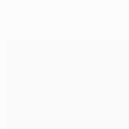
A partir de ahí y hasta el segundo tanto, se asistió a un ej
1 dibujado por Brendan Rodgers. Así se llegó al ecuador d