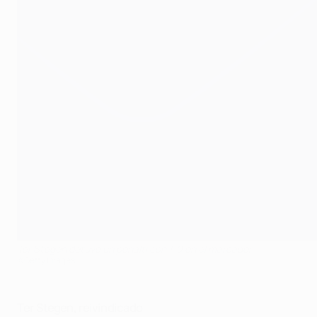
Ter Stegen detuvo un penalti con 1-0 en el marcador
©Getty Images
Ter Stegen, reivindicado