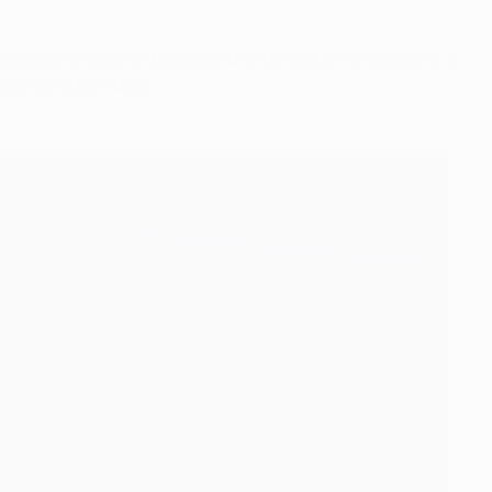
 demasiada chispa, en busca de una rendija en el robusto 5-4-
 penalti a Dembélé.