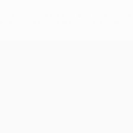
ercicio de paciencia con el esférico. El Barça tocó, quizás sin
el primer acto, cuando Ter Stegen tuvo su momento y detuvo un