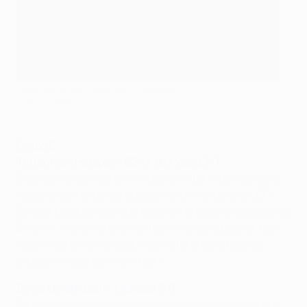
Harry Kane marcó para el Tottenham
©Getty Images
Grupo E
Tottenham Hotspur - CSKA de Moscú 3-1
El conjunto de Pochettino debía evitar la derrota para
hacerse con el tercer puesto y el billete para la UEFA
Europa League, algo que lograron gracias a los goles de
Dele Alli, Harry Kane y Akinfeev en propia puerta. Los
'spurs' logran así su segunda victoria de la fase de
grupos, ambas contra el CSKA.
Bayer Leverkusen - Mónaco 3-0
En un duelo entre los primeros clasificados del Grupo