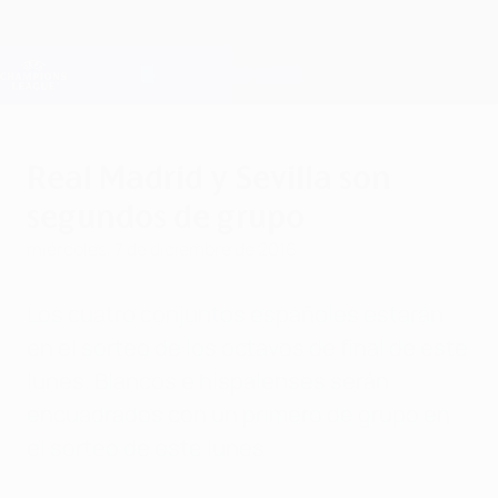
Saltar
al
contenido
Champions League oficial
Consíguela
principal
Resultados en directo y Fantasy
UEFA Champions League
Real Madrid y Sevilla son
segundos de grupo
miércoles, 7 de diciembre de 2016
Los cuatro conjuntos españoles estarán
en el sorteo de los octavos de final de este
lunes. Blancos e hispalenses serán
encuadrados con un primero de grupo en
el sorteo de este lunes.