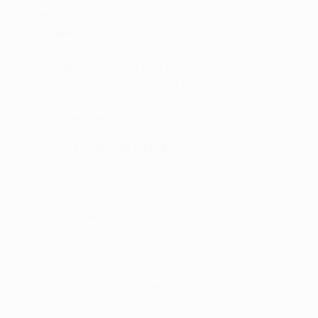
Grupo H
Lyon - Sevilla 0-0
Objetivo cumplido para el Sevilla, que estará en los
octavos de final gracias a su empate en el campo de un
Lyon que tenía que vencer a los 'hispalenses' por dos
goles de diferencia. El conjunto de Sampaoli estará en
el sorteo del lunes como segundo del Grupo H.
Juventus - Dínamo de Zagreb 2-0
El primer puesto fue para la Juventus, que cumplió con
los pronósticos y confirmó su liderato en la sección
gracias a su victoria en casa ante el Dínamo de Zagreb.
Higuaín y Rugani anotaron dos goles para los
'bianconeri'.
© 1998-2026 UEFA. All rights reserved.
Última actualización: miércoles, 7 de diciembre de 2016