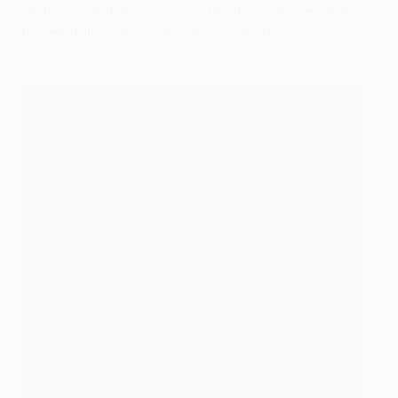
perder, igualando así la racha histórica del Real Madrid
de Beenhakker en la campaña 1988/89.