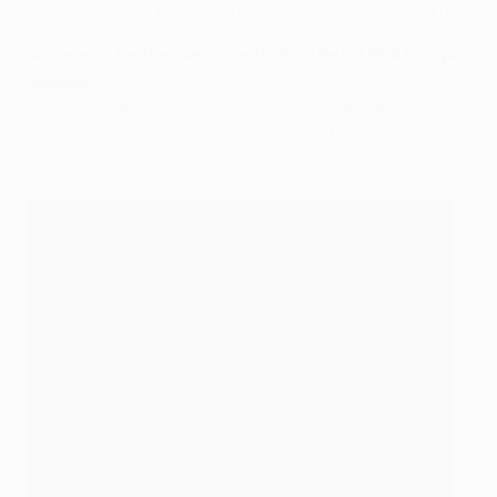
Leverkusen (E), Real Madrid (F), Oporto (G), Sevilla (H)
Acceden a los dieciseisavos de final de la UEFA Europa
League:
Ludogorets (A), Beşiktaş (B),
Mönchengladbach (C), Rostov (D), Tottenham Hotspur
(E), Legia (F), Copenhague (G), Lyon (H)