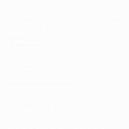
E, el Leverkusen firmó una meritoria victoria que, sin
embargo, no le alcanza para arrebatar el primer puesto
al conjunto de Falcao, que no jugó. Yurchenko, Brandt
y De Sanctis en propia puerta marcaron los goles.
Grupo F
Legia de Varsovia - Sporting CP 1-0
Un gol de Guilherme a le media hora dio al conjunto
polaco un histórico triunfo que le permite alcanzar la
tercera plaza y, por lo tanto, certificar su clasificación
para la UEFA Europa League.
Real Madrid - Borussia Dortmund 2-2
Parecía que el conjunto blanco había hecho los
deberes cuando se puso con un 2-0 a favor que le
garantizaba la primera plaza, pero dos goles germanos
en el tramo final dejaron a los blancos en el segundo
puesto. Este resultado permite al conjunto de Zidane
sumar así su partido consecutivo número 34 sin