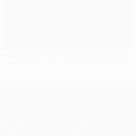
Suerte dispar para Barça y Atlético en la noche de Lucas
Pérez
UEFA Champions League
Partidos
Equipos
UEFA.tv
Noticias
Sorteos
Historia