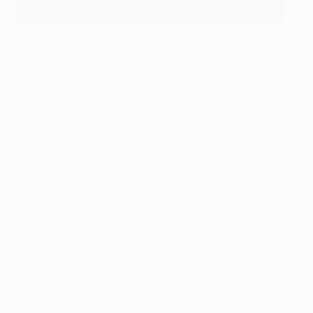
Brahimi marcó para el Oporto
©Getty Images
Grupo G
Oporto - Leicester 5-0
El conjunto de Casillas necesitaba una victoria para
alcanzar los octavos de final y la logró por la vía rápida,
con un André Silva que sigue en un impresionante
estado goleador y con un golazo del mexicano Corona.
Brahimi, exjugador del Granada, también vio puerta.
Brujas - Copenhague 0-2
El conjunto danés tenía opciones de clasificación, así
que comenzó con fuerza para apurar sus esperanzas
de lograr el pase. Sin embargo, necesitaba el tropiezo
del Oporto, algo que no sucedió. El Brujas acaba la fase
de grupos con un pobre balance de cero puntos.