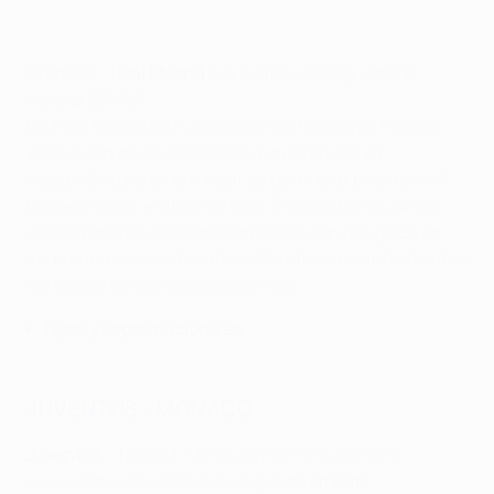
Granada -
Real Madrid
0-4
(James Rodríguez 3' 11',
Morata 30' 35')
Un Real Madrid de nuevo con muchas caras nuevas
venció con mucha facilidad a un Granada ya
descendido para continuar su particular pulso con el
Barcelona por el título de Liga. El colombiano James
dejó el partido visto para sentencia con dos goles en
los primeros once minutos y Morata se reivindicó antes
del descanso con dos dianas más.
Ligas y copas nacionales
JUVENTUS - MÓNACO
Juventus
- Torino 1-1
(Higuaín 90'+2; Ljajić 52')
La Juventus encadenó su segundo empate