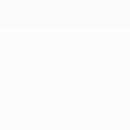
Saltar
al
contenido
Champions League oficial
Consíguela
principal
Resultados en directo y Fantasy
UEFA Champions League
El Real Madrid vuelve a
exhibir plantilla
sábado, 6 de mayo de 2017
Los blancos, con muchas caras nuevas en
su once, volvieron a golear. Además,
trabajado triunfo del Atlético y sufrido
empate de la Juventus. El Mónaco, muy
cerca del título de la Ligue 1.