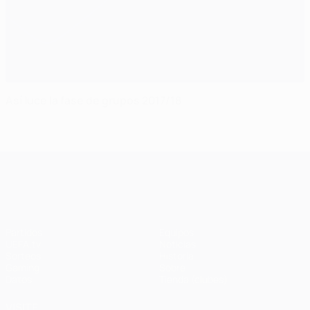
Así luce la fase de grupos 2017/18
UEFA Champions League
Partidos
Equipos
UEFA.tv
Noticias
Sorteos
Historia
Gaming
Sobre
Datos
Tienda (clubes)
VISITE