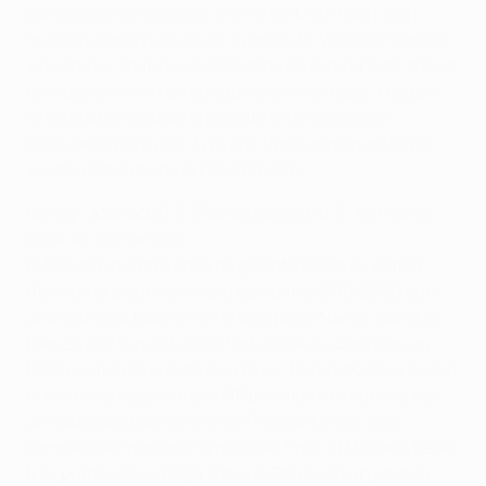
consecutivo en la Serie A en el derbi de Turín. Con
muchas caras nuevas en su once, la 'Vecchia Signora'
vio cómo el Torino se adelantaba en el marcador tras la
reanudación con un golazo de falta de Ljajić. Higuaín,
sin embargo, acudió al rescate en el tiempo de
descuento para una Juve que tiene ocho puntos de
ventaja al frente de la clasificación.
Nancy -
Mónaco
0-3
(Tobias Badila p.p. 3', Bernardo
Silva 40', Lemar 86')
El Mónaco dio otro paso de gigante hacia su primer
título de la Ligue 1 desde la campaña 1999/2000 con
una sobria actuación en el campo de Nancy, aunque
bien es cierto que tuvo la fortuna de su cara con un
tanto en propia puerta a su favor. Bernardo Silva acabó
con su sequía goleadora (18 partidos sin marcar) con
un cabezazo tras centro de Thomas Lemar, que
completó el marcador a poco del final. El Mónaco tiene
tres puntos de ventaja sobre el Paris con un partido