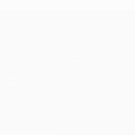
UEFA Champions League
Partidos
Equipos
UEFA.tv
Noticias
Sorteos
Historia
Gaming
Sobre
Datos
Tienda (clubes)
VISITE
TAMBIÉN
UEFA.com
Fundación de la
UEFA
SÍGANOS EN
Descarga la app oficial