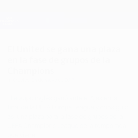
Saltar
al
contenido
Champions League oficial
Consíguela
principal
Resultados en directo y Fantasy
UEFA Champions League
El United se gana una plaza
en la fase de grupos de la
Champions
miércoles, 24 de mayo de 2017
El equipo inglés ganó ante el Ajax en la
final de la UEFA Europa League y consiguió
así una plaza para la fase de grupos de la
UEFA Champions League de la temporada
que viene.