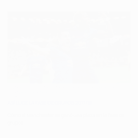
El Manchester United estará en la fase de grupos de la UEFA
Champions League el próximo curso
©Getty Images
ASÍ LUCE LA FASE DE GRUPOS 2017/18
Cómo el Manchester se ganó una plaza en la fase de
grupos