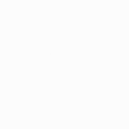
enfrentamiento del İstanbul Başakşehir contra un club
español en una competición de la UEFA.
• En los tres encuentros de competición UEFA en los
que el Sevilla se ha enfrentado a equipos turcos, uno
de los dos equipos ha marcado tres goles. El club
español venció 3-0 al Beşiktaş JK en el Estadio Ramón
Sánchez Pizjuán en la fase de grupos de la Copa de la
UEFA 2005/06 conquistada por el equipo 'hispalense'.
• La 2007/08 no fue tan feliz para el Sevilla, ya que su
campaña en la UEFA Champions League finalizó contra
el Fenerbahçe. Derrotado por 3-2 en Estambul en el
partido de ida de los octavos de final, el Sevilla venció
por el mismo marcador en España, pero terminó
perdiendo en la tanda de penaltis también por 2-3.
Retrospectiva