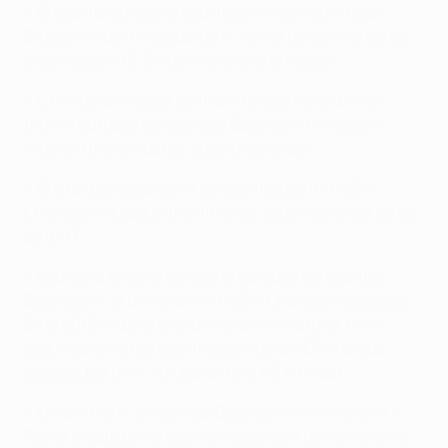
• El club turco llegó a esta fase venciendo al Club
Brugge KV por un global de 5-3 en la tercera ronda de
clasificación (3-3 a domicilio, 2-0 en casa).
• La victoria en casa contra el Brujas fue el primer
triunfo europeo del İstanbul Başakşehir al octavo
intento (tres empates, cuatro derrotas).
• El İstanbul Başakşehir se clasificó para la UEFA
Champions League tras finalizar segundo la liga turca
2016/17.
• Esta es la tercera campaña europea del İstanbul
Başakşehir, la primera en la UEFA Champions League.
En la 2015/16 perdió su primera eliminatoria, en la
segunda ronda de clasificación de la UEFA Europa
League, por un 4-1 global ante el AZ Alkmaar.
• En la 2016/17, el İstanbul Başakşehir eliminó al HNK
Rijeka croata por el valor de los goles a domicilio en la