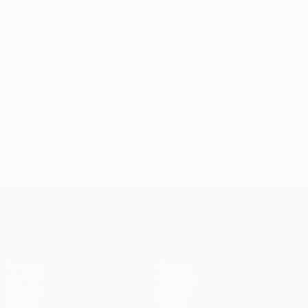
en solitario, lo que le llevó a su exequipo RC Celta de
Vigo, llevando al equipo gallego a las semifinales de la
UEFA Europa League por primera vez en su historia en
la campaña 2016/17.
© 1998-2026 UEFA. All rights reserved.
Última actualización: sábado, 12 de agosto de 2017
UEFA Champions League
Partidos
Equipos
UEFA.tv
Noticias
Sorteos
Historia
Gaming
Sobre