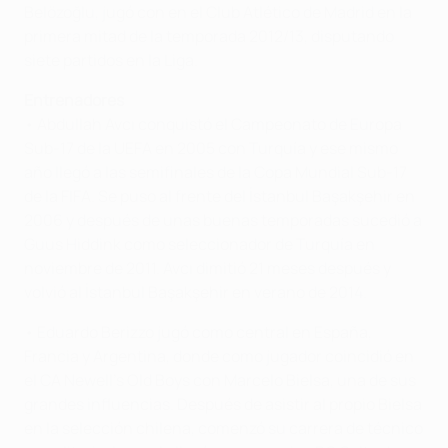
Belözoğlu, jugó con en el Club Atlético de Madrid en la
primera mitad de la temporada 2012/13, disputando
siete partidos en la Liga.
Entrenadores
• Abdullah Avcı conquistó el Campeonato de Europa
Sub-17 de la UEFA en 2005 con Turquía y ese mismo
año llegó a las semifinales de la Copa Mundial Sub-17
de la FIFA. Se puso al frente del İstanbul Başakşehir en
2006 y después de unas buenas temporadas sucedió a
Guus Hiddink como seleccionador de Turquía en
noviembre de 2011. Avcı dimitió 21 meses después y
volvió al İstanbul Başakşehir en verano de 2014.
• Eduardo Berizzo jugó como central en España,
Francia y Argentina, donde como jugador coincidió en
el CA Newell's Old Boys con Marcelo Bielsa, una de sus
grandes influencias. Después de asistir al propio Bielsa
en la selección chilena, comenzó su carrera de técnico