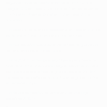
segunda ronda de clasificación de la UEFA Europa
League (0-0 en casa, 2-2 a domicilio), antes de perder
contra el FC Shakhar Donetsk (1-2 en casa, 2-0 a
domicilio).
• El balance del
İstanbul Başakşehir
en casa en Europa
es de una victoria, un empate y dos derrotas.
• El club español busca alcanzar la fase de grupos por
tercera temporada consecutiva.
• En la 2016/17 el Sevilla avanzó hasta los octavos de
final de la UEFA Champions League, siendo la primera
vez que superaba la fase de grupos desde la 2009/10.
La pasada campaña perdió por 3-2 en el global contra
el Leicester City FC.
• El Sevilla se clasificó al terminar cuarto la Liga
española 2016/17.