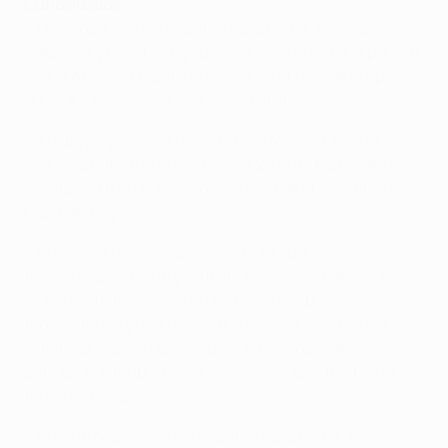
Curiosidades
• Los jugadores del Istanbul Başakşehir, Emanuel
Adebayor y Gaël Clichy, jugaron en una victoria por 3-0
con el Arsenal FC ante el Sevilla en la fase de grupos de
la UEFA Champions League 2007/08.
• Adebayor jugó cedido en el Real Madrid CF en la
segunda mitad de la temporada 2010/11. Marcó ante el
Sevilla (2-0) en el partido de vuelta de la semifinal de la
Copa del Rey.
• El jugador del Sevilla, Simon Kjær, jugó las
temporadas 2015/16 y 2016/17 en el Fenerbahçe SK, y
se enfrentó tres veces en liga ante los 'búhos grises'
(dos victorias y una derrota). También jugó en una
semifinal copera que acabó con un global de 4-4,
aunque el Istanbul Başakşehir se impuso 10-9 en la
tanda de penaltis.
• El centrocampista del İstanbul Başakşehir, Emre