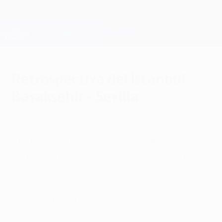
Saltar
al
contenido
Champions League oficial
Consíguela
principal
Resultados en directo y Fantasy
UEFA Champions League
Retrospectiva del İstanbul
Başakşehir - Sevilla
viernes, 11 de agosto de 2017
Ambos equipos se verán las caras en
Turquía en el partido de ida del play-off de
UEFA Champions League. Es el partido
europeo más importante del club turco
desde su debut en Europa en la 2015/16.