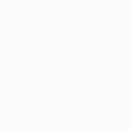
Nada más comenzar la reanudación, el argentino
probó de nuevo suerte con un disparo cruzado que
pegó en el poste antes de tocar en Buffon e irse a
saque de esquina. Pero cuando el astro del Barça está
enchufado es imposible frenarle.
En el minuto 56 cabalgada por la banda derecha y
centro al interior del área pequeña que tras un
rechace le queda muerto a Ivan Rakitić para el 2-0. Y en
el minuto 69 soberbia jugada personal ante los
desbordados centrales
neroazzurros
para volver a
levantar al Camp Nou con una exquistia definición del
rosarino. 3-0 y el encuentro visto para sentencia.
Jugador clave: Lionel Messi (Barcelona)
Enésima exhibición del argentino, que ha comenzado
la temporada 2017/18 como un obús y no sólo por sus
goles. La sensación es que el argentino está en su