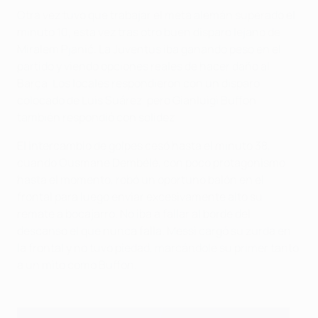
Otra vez tuvo que trabajar el meta alemán superado el
minuto 10, esta vez tras otro buen disparo lejano de
Miralem Pjanić. La Juventus iba ganando peso en el
partido y viendo opciones reales de hacer daño al
Barça. Los locales respondieron con un disparo
colocado de Luis Suárez, pero Gianluigi Buffon
también respondió con solidez.
El intercambio de golpes cesó hasta el minuto 38,
cuando Ousmane Dembélé, con poco protagonismo
hasta el momento, robó un oportuno balón en el
frontal para luego enviar excesivamente alto su
remate a bocajarro. No iba a fallar al borde del
descanso el que nunca falla. Messi cargó su zurda en
la frontal y no tuvo piedad, marcándole su primer tanto
a un mito como Buffon.