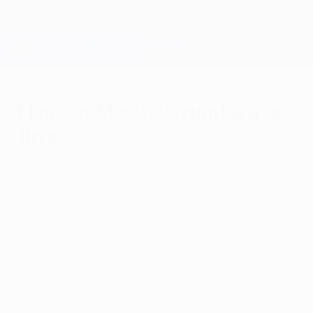
Saltar
al
contenido
Champions League oficial
Consíguela
principal
Resultados en directo y Fantasy
UEFA Champions League
El mejor Messi derrumba a la
Juve
martes, 12 de septiembre de 2017
por Guille Honrubia
La enésima exhibición del argentino
doblegó la resistencia turinesa para
permitir el estreno triunfal del Barça en la
Champions 2017/18.
Highlights: Barcelona - Juventus 3:0