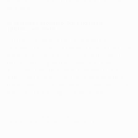
mejor versión y con eso el Barça necesita poco más
para ganar.
La opinión del reportero: Guille Honrubia
(
@UEFAcomGuilleH
)
En el último instante de una primera parte muy
igualada, el Messi dio una temprana puntilla a una Juve
que acabó acusando las bajas. El segundo tiempo fue
de propiedad azulgrana bajo la batuta del argentino y
tuvo tiempo hasta de gustarse. A Dembélé le falta
todavía para asimilar el estilo Barça, pero Valverde sí va
dando empaque a un Barcelona que puede dar mucha
más guerra de lo que algunos pronosticaban.
© 1998-2026 UEFA. All rights reserved.
Última actualización: miércoles, 13 de septiembre de 2017