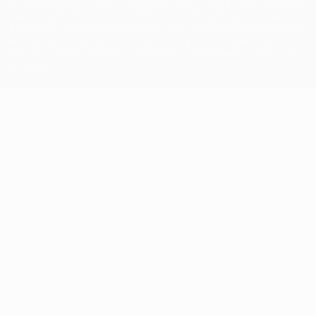
La palabra UEFA, el logo de la UEFA y todas las marcas relacionadas
con las competiciones de la UEFA están protegidas por las marcas
registradas y/o por el copyright de UEFA. Se prohíbe el uso de estas
marcas registradas para uso comercial. El uso de UEFA.com
significa la aceptación de sus Términos, Condiciones y Política de
Privacidad.