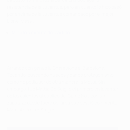
Le costó 45 minutos al Barcelona doblegar al
resistencia de la Juventus, pero en cuanto lo hizo pasó
por encima de la Juventus comandado por el mejor
Lionel Messi.
Minuto a minuto del partido
Arrancó con ganas la Champions el Barcelona.
Tocando, buscando huecos y dando protagonismo,
como no podía ser de otra manera, a Messi. Sin
embargo, fue Mattia De Sciglio el primero en levantar
de los asientos al público del Camp Nou con un
zapatazo desde fuera del área que desvió con mérito
Marc-André ter Stegen.