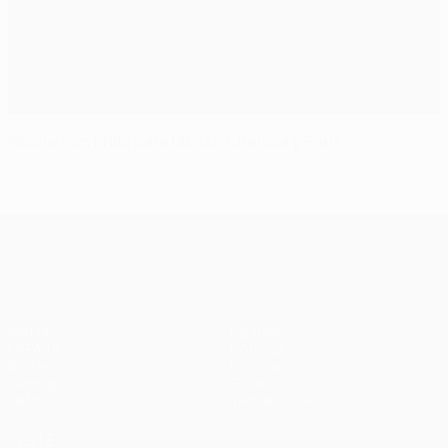
Noche con brillo para Messi, Chelsea y Paris
UEFA Champions League
Partidos
Equipos
UEFA.tv
Noticias
Sorteos
Historia
Gaming
Sobre
Datos
Tienda (clubes)
VISITE