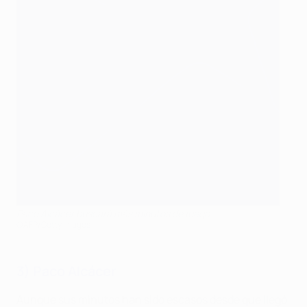
Paco Alcácer buscará más minutos de juego
©AFP/Getty Images
3) Paco Alcácer
Aunque sus minutos han sido escasos desde que llegó