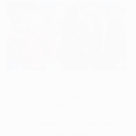
Ousmane Dembélé deja el terreno de juego con una lesión en
el bíceps femoral en el Getafe - Barcelona
©Getty Images
El Barcelona se enfrenta a un enigma tras perder al
nuevo fichaje Ousmane Dembélé por una lesión en el
bíceps femoral durante el triunfo por 1-2 del sábado
ante el Getafe.
Récords para Agüero y Dybala y triunfo del Barça
Juegue al Fantasy Football de la UEFA Champions