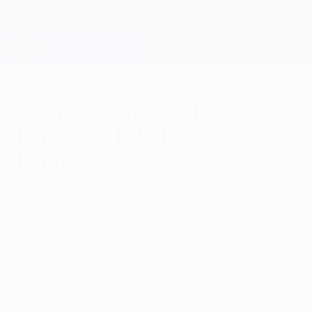
Saltar
al
contenido
Champions League oficial
Consíguela
principal
Resultados en directo y Fantasy
UEFA Champions League
¿Cómo afrontará el
Barcelona la baja de
Dembélé?
domingo, 17 de septiembre de 2017
por Joe Walker
Con el nuevo fichaje fuera de los terrenos
de juego hasta 2018 por una lesión en el
bíceps femoral, Ernesto Valverde debe
elegir qué opción le convence más.