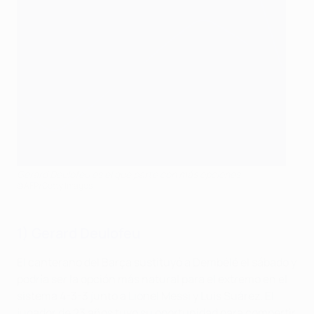
Gerard Deulofeu es el que parte con más opciones
©AFP/Getty Images
1) Gerard Deulofeu
El canterano del Barça sustituyó a Dembélé el sábado y
podría ser la opción más natural para el extremo en el
sistema 4-3-3 junto a Lionel Messi y Luis Suárez. El
jugador de 23 años tuvo su oportunidad para compertir