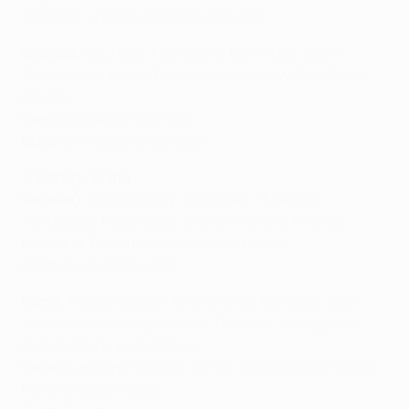
técnica), Vrsaljko (decisión técnica)
Chelsea
: Courtois; Azpilicueta, David Luiz, Cahill;
Zappacosta, Kanté, Bakayoko, Alonso; Willian, Pedro;
Morata
Baja:
Drinkwater (gemelo)
Duda
: David Luiz (muñeca)
Qarabağ - Roma
Qarabağ
: Kanibolotskiy; Medvedev, Huseynov,
Yunuszadä, Rzeźniczak; Míchel, Richard Almeida;
Henrique, Elyounoussi, Madatov; Ndlovu
Duda
: Agolli (abductor)
Roma
: Alisson Becker; Bruno Peres, Manolas, Juan
Jesus, Kolarov; Pelpiernarini, De Rossi, Nainggolan;
Defrel, Džeko, El Shaarawy
Bajas:
Karsdorp (rodilla), Schick (cuádriceps), Hector
Moreno (cuádriceps)