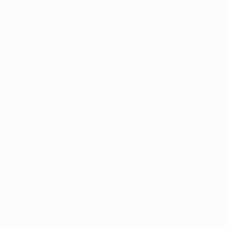
Rafinha; James, Thiago, Vidal; Robben, Ribéry,
Lewandowski
Bajas:
Neuer (pie), Bernat (tobillo)
Anderlecht
: Boeckx; Appiah, Spajić, Deschacht,
Sowah; Trebel, Dendoncker, Stanciu; Hanni, Berić,
Onyekuru
Baja:
Kums (sancionado), Najar (bíceps femoral)
Celtic
: Gordon; Lustig, Šimunović, Boyata, Tierney;
Brown, Ntcham; Roberts, Armstrong, Sinclair; Griffiths
Baja:
Sviatchenko (rodilla), Eboué (tobillo)
Grupo C
Atlético de Madrid - Chelsea
Atlético
: Oblak; Juanfran, Savić, Godín, Filipe Luís;
Koke, Gabi, Thomas, Saúl; Griezmann, Correa
Baja:
Augusto Fernández (rodilla), Gameiro (decisión