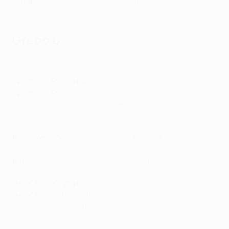
Duda
: Perotti (herida en la pierna)
Grupo D
Resumen del Barcelona - Juventus 3-0
Sporting CP - Barcelona
Sporting CP
: Patrício; Piccini, Mathieu, Coates, Silva;
Gelson, William Carvalho, Battaglia, Bruno Fernandes,
Acuña; Doumbia
Barcelona
: Ter Stegen; Semedo, Piqué, Umtiti, Alba;
Rakitić, Busquets, Iniesta; Messi, Suárez, Deulofeu
Bajas:
Dembélé (bíceps femoral), Rafinha (rodilla)
Juventus - Olympiacos
Juventus
: Buffon; Sturaro, Barzagli, Chiellini, Alex
Sandro; Pjanić, Matuidi; Cuadrado, Dybala, Mandžukić;
Higuaín