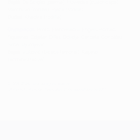
Bajas
: De Sciglio (pierna), Höwedes (cuádriceps),
Marchisio (rodilla), Pjaca (rodilla)
Dudas
: Khedira (rodilla)
Olympiacos
: Proto; Elabdellaoui, Engels, Romao,
Figueiras; Zdjelar, Gillet, Odjidja; Carcela-González,
Sebá; Djurdjević
Bajas:
Vuković (bíceps femoral), Kapino
(administrativa)
© 1998-2026 UEFA. All rights reserved.
Última actualización: miércoles, 27 de septiembre de 2017
UEFA Champions League