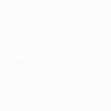
Basilea - Benfica
Basilea
: Vaclík; Akanji, Suchý, Balanta; Steffen, Zuffi,
Xhaka, Lang; Elyounoussi; Oberlin, Van Wolfswinkel
Bajas
: Gaber (dedo)
Benfica
: Júlio César; André Almeida, Luisão, Rúben
Dias, Grimaldo; Fejsa, Pizzi, Sálvio, Cervi; Jonas,
Seferović
Grupo B
Paris Saint-Germain - Bayern de Múnich
Paris
: Areola; Dani Alves, Marquinhos, Thiago Silva,
Kurzawa; Verratti, Thiago Motta, Rabiot; Mbappé,
Cavani, Neymar
Dudas
: Pastore (gemelo)
Bayern
: Ulreich; Kimmich, Hummels, Boateng,