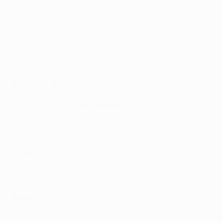
Grupo A
CSKA de Moscú - Manchester United
CSKA
: Akinfeev; Nababkin, Vasin, V. Berezutski, A.
Berezutski, Schennikov; Golovin, Wernbloom,
Dzagoev; Vitinho, Olanare
Dudas
: Mario Fernandes (golpe)
United
: De Gea; Darmian, Bailly, Jones, Blind; Herrera,
Matić; Mata, Mkhitaryan, Rashford; Lukaku
Bajas:
Pogba (bíceps femoral), Rojo (rodilla),
Ibrahimović (rodilla), Fellaini (tobillo)