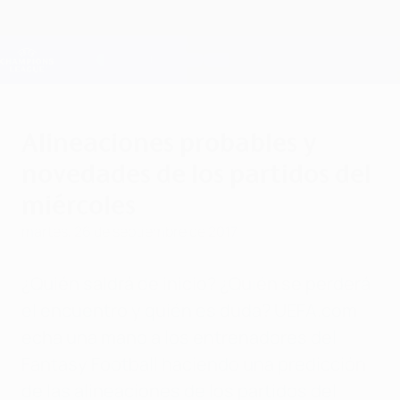
Saltar
al
contenido
Champions League oficial
Consíguela
principal
Resultados en directo y Fantasy
UEFA Champions League
Alineaciones probables y
novedades de los partidos del
miércoles
martes, 26 de septiembre de 2017
¿Quién saldrá de inicio? ¿Quién se perderá
el encuentro y quién es duda? UEFA.com
echa una mano a los entrenadores del
Fantasy Football haciendo una predicción
de las alineaciones de los partidos del