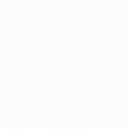
• El único enfrentamiento entre ambos clubes llegó en
la fase de grupos 2011/12, campaña en la que el City
hizo su debut en la UEFA Champions League (
empate
1-1 en Mánchester
en la primera jornada).
• El City lleva invicto once partidos como local en la
Champions League (ocho victorias y tres empates,
incluyendo la fase de clasificación), desde que la
Juventus venciera en la primera jornada en la 2015/16.
• Guardiola jugó en la Serie A en la Roma y el Brescia, y
fue compañero de Pepe Reina en el Barcelona en la
temporada 2000/01.
BARCELONA - OLYMPIACOS
BENFICA - UNITED
• Las 'aguilas' sufrieron su mayor derrota en la
Champions League en su visita
a Basilea, donde
cayeron por 5-0
en la segunda jornada.