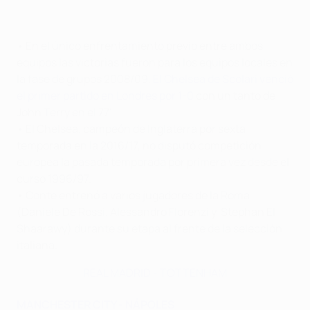
• En el único enfrentamiento previo entre ambos
equipos las victorias fueron para los equipos locales en
la fase de grupos 2008/09.
El Chelsea de Scolari venció
el primer partido en Londres por 1-0
con un tanto de
John Terry en el 77'.
• El Chelsea, campeón de Inglaterra por sexta
temporada en la 2016/17, no disputó competición
europea la pasada temporada por primera vez desde el
curso 1996/97.
• Conte entrenó a varios jugadores de la Roma
(Daniele De Rossi, Alessandro Florenzi y Stephan El
Shaarawy) durante su etapa al frente de la selección
italiana.
REAL MADRID - TOTTENHAM
MANCHESTER CITY - NÁPOLES