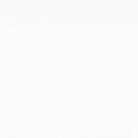
Saltar
al
contenido
Champions League oficial
Consíguela
principal
Resultados en directo y Fantasy
UEFA Champions League
Los mejores datos de la
tercera jornada
lunes, 16 de octubre de 2017
Recopilamos en este artículo interesantes
datos de los partidos más relevantes de la
próxima jornada de la fase de grupos de la
Champions League.