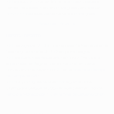
• El equipo turco ha perdido en sus cuatro visitas a
tierras francesas, marcando dos goles y encajando
ocho. En todas esas visitas ha recibido dos goles.
SPARTAK - SEVILLA
LEIPZIG - OPORTO
• El Leipzig es el 12º club que representa Alemania en la
fase de grupos de la UEFA Champions League.
• El resultado más destacado del Oporto frente a un
equipo alemán llegó en campo neutral, en Viena,
donde venció al Bayern por 2-1 en la
final de la Recopa
de Europa de 1987
.
• El club portugués también consiguió la UEFA
Champions League de 2004 en suelo alemán, donde
venció al Mónaco por 3-0 en la final de Gelsenkirchen
.
© 1998-2026 UEFA. All rights reserved.