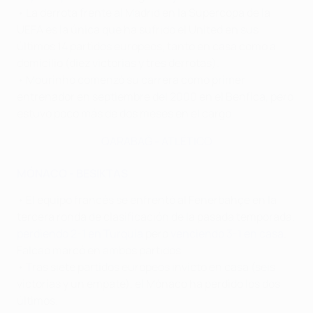
• La derrota frente al Madrid en la Supercopa de la
UEFA es la única que ha sufrido el United en sus
últimos 14 partidos europeos, tanto en casa como a
domicilio (diez victorias y tres derrotas).
• Mourinho comenzó su carrera como primer
entrenador en septiembre del 2000 en el Benfica, pero
estuvo poco más de dos meses en el cargo.
QARABAĞ - ATLÉTICO
MÓNACO - BESIKTAS
• El equipo francés se enfrentó al Fenerbahçe en la
tercera ronda de clasificación de la pasada temporada,
perdiendo 2-1 en Turquía
pero
venciendo 3-1 en casa
.
Falcao marcó en ambos partidos.
• Tras siete partidos europeos invicto en casa (seis
victorias y un empate), el Mónaco ha perdido los dos
últimos.