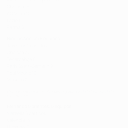
Chelsea 15
AC Milan 10
Lazio 11
Parma 6
Nicolas Anelka: 5 equipos
Juventus 1 partidos
Chelsea 37
Fenerbahçe 6
Paris Saint-Germain 9
Real Madrid 10
Mónaco 7
Cristiano Ronaldo es el máximo goleador de la historia de la
Champions
Fernando Morientes: 5 equipos
Marsella 5 partidos
Valencia 14
Liverpool 5