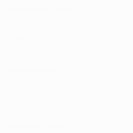
Zlatan Ibrahimović: 7 equipos
Manchester United: 1 partido
Paris Saint-Germain 7
AC Milan 16
Barcelona 10
Inter de Milán 22
Juventus 19
Ajax 19
Javier Saviola: 6 equipos
Olympiacos 5 partidos
Málaga 6
Benfica 8
Real Madrid 6
Barcelona 24
Mónaco 7
Hernán Crespo: 5 equipos
Inter de Milán 23 partidos