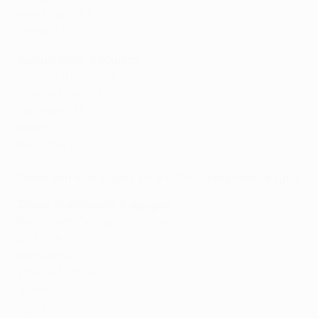
Real Madrid 53
Mónaco 12
Samuel Eto'o: 5 equipos
Chelsea 9 partidos
Inter de Milán 23
Barcelona 38
Mallorca 5
Real Madrid 3
Goles con más clubes en la UEFA Champions League
Zlatan Ibrahimović: 6 equipos
Paris Saint-Germain 20 goles
AC Milan 9
Barcelona 4
Inter de Milán 6
Juventus 3
Ajax 7