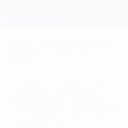
Saltar
al
contenido
Champions League oficial
Consíguela
principal
Resultados en directo y Fantasy
UEFA Champions League
Ibrahimović, un hombre de
récords
miércoles, 22 de noviembre de 2017
por Paul Saffer
Zlatan Ibrahimović se ha convertido en el
primer futbolista en jugar con siete
equipos distintos la UEFA Champions
League añadiendo el Manchester United a
una lista formada por Ajax, Juventus, Inter,
Barcelona, Milan y Paris.