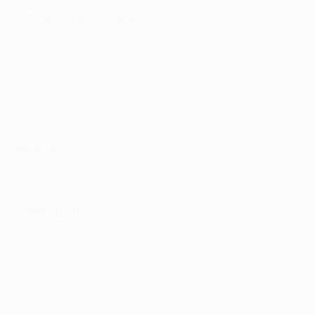
Hernán Crespo: 5 equipos
Inter de Milán 11 goles
Chelsea 4
AC Milan 6
Lazio 2
Parma 2
Goles con más clubes en competiciones de clubes
de la UEFA
Vea los 20 goles de Zlatan con el Paris en la UEFA Champions
League
Zlatan Ibrahimović: 7 equipos
Manchester United: 5 (UEFA Europa League)
Paris Saint-Germain 20 (todos en la UEFA Champions
League)
AC Milan 9 (todos en la UEFA Champions League)
Barcelona 4 (todos en la UEFA Champions League)
Inter de Milán 6 (todos en la UEFA Champions League)