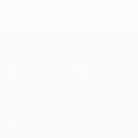
Última actualización: viernes, 18 de enero de 2019
UEFA Champions League
Partidos
Equipos
UEFA.tv
Noticias
Sorteos
Historia
Gaming
Sobre
Datos
Tienda (clubes)
VISITE
TAMBIÉN
UEFA.com
Fundación de la
UEFA