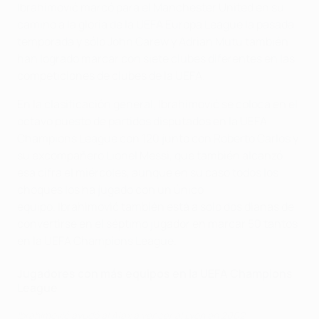
Ibrahimović marcó para el Manchester United en su
camino a la gloria de la UEFA Europa League la pasada
temporada y sólo John Carew y Adrian Mutu también
han logrado marcar con siete clubes diferentes en las
competiciones de clubes de la UEFA.
En la clasificación general,
Ibrahimović se coloca en el
octavo puesto de partidos disputados en la UEFA
Champions League con 120 junto con Roberto Carlos y
su excompañero Lionel Messi, que también alcanzó
esa cifra el miércoles, aunque en su caso todos los
choques los ha jugado con un único
equipo.
Ibrahimović también está a solo dos dianas de
convertirse en el séptimo jugador en marcar 50 tantos
en la UEFA Champions League.
Jugadores con más equipos en la UEFA Champions
League
Ibrahimović ayudó al Ajax a vencer al Lyon en 2002