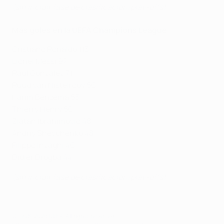
(sin incluir fase de clasificación/play-offs)
Más goles en la UEFA Champions League
Cristiano Ronaldo 113
Lionel Messi 97
Raúl González 71
Ruud van Nistelrooy 56
Karim Benzema 53
Thierry Henry 50
Zlatan Ibrahimović 48
Andriy Shevchenko 48
Filippo Inzaghi 46
Didier Drogba 44
(
sin incluir fase de clasificación/play-offs
)
© 1998-2026 UEFA. All rights reserved.