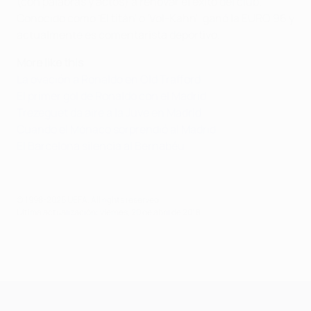
(con palabras y actos) a renovar el éxito del club.
Conocido como 'El titán' o 'Vol-Kahn', ganó la EURO 96 y
actualmente es comentarista deportivo.
More like this
La ovación a Ronaldo en Old Trafford
El primer gol de Ronaldo con el Madrid
Trezeguet da aire a la Juve en Madrid
Cuando el Mónaco sorprendió al Madrid
El Barcelona silencia al Bernabéu
© 1998-2026 UEFA. All rights reserved.
Última actualización: viernes, 20 de abril de 2018
UEFA Champions League