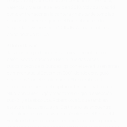
League. Después de unas temporadas en Liverpool,
Valencia y Marsella se retiró en 2010. Volvió al Madrid
como entrenador en la cantera y más tarde tomó las
riendas del primer equipo del Fuenlabrada en la
Segunda División B en la 2015/16. Actualmente es
embajador de la Liga.
3 Robert Kovač
Jugador con poderío, pero a la vez elegante con el
balón, Kovač, nacido en Berlín, fue dos veces
subcampeón de la Bundesliga con el Leverkusen antes
de marcharse al Bayern en 2001, donde consiguió
hacer dos 'dobletes' alemanes. El central era el
hermano pequeño del capitán internacional croata
Niko, con quien jugó y más tarde dirigió la selección
sub-21 y a la absoluta. Robert Kovač, que también
estuvo en la Juventus y el Dortmund, se encuentra
actualmente como asistente técnico en el Eintracht
Frankfurt de entrena su hermano Niko, que la próxima