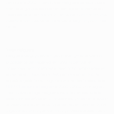
temporada 2002, cuando Iván Helguera se estiró para
marcar el gol que les puso en ventaja en el Bernabéu
después de la derrota por 2-1 en la ida. Guti confirmó la
clasificación más tarde. 'La Novena' llegó un poco más
tarde…
1 Iván Helguera
Helguera tenía 24 años cuando aterrizó en el Madrid
procedente del Espanyol en 1999. El central, en
ocasiones centrocampista, pasó ocho temporadas en
el Bernabéu, disputando 346 partidos en el club de
aquellos 'galácticos'. Jugó de inicio en las finales de la
UEFA Champions League
de 2000 y 2002 y consiguió
tres títulos de Liga. Helguera vistió la camiseta de la
selección española en 47 ocasiones, y más tarde ayudó
al Valencia a levantar la Copa del Rey en Gijón en 2008,
jugando su último partido como profesional ese mismo