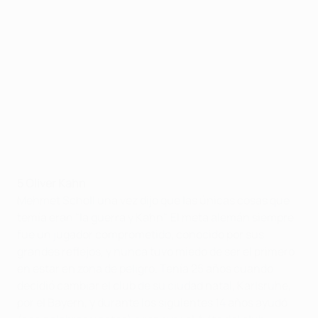
5 Oliver Kahn
Mehmet Scholl una vez dijo que las únicas cosas que
temía eran "la guerra y Kahn". El meta alemán siempre
fue un jugador comprometido, conocido por sus
grandes reflejos, y nunca tuvo miedo de ser el primero
en estar en zona de peligro. Tenía 25 años cuando
decidió cambiar el club de su ciudad natal, Karlsruhe,
por el Bayern, y durante los siguientes 14 años ayudó