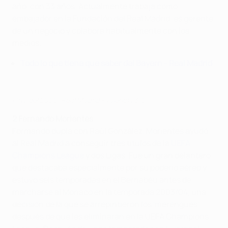
año, con 33 años. Actualmente trabaja como
embajador en la Fundación del Real Madrid, es gerente
de un negocio y colabora habitualmente con los
medios.
Todo lo que tiene que saber del Bayern - Real Madrid
Final del 2000: Real Madrid - Valencia 3-0
2 Fernando Morientes
Formando dupla con Raúl González, Morientes ayudó
al Real Madrid a conseguir tres títulos de la
UEFA
Champions League
y dos Ligas. Fue un gran delantero
que destacaba especialmente por su poderío aéreo y
estuvo seis temporadas en el Bernabéu antes de
marcharse al Mónaco en la temporada 2003/04, una
decisión de la que se arrepintieron los 'merengues'
después de que les eliminaran en la UEFA Champions