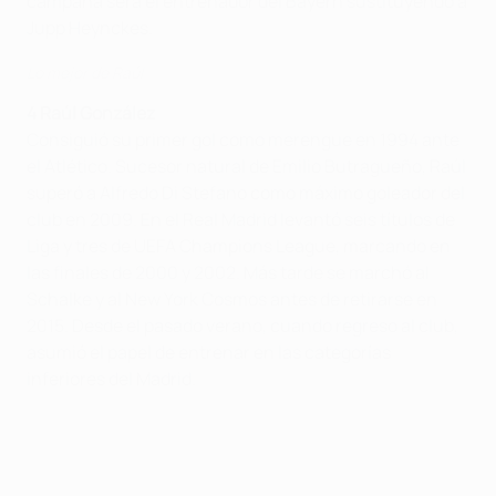
campaña será el entrenador del Bayern sustituyendo a
Jupp Heynckes.
Lo mejor de Raúl
4 Raúl González
Consiguió su primer gol como merengue en 1994 ante
el Atlético. Sucesor natural de Emilio Butragueño, Raúl
superó a Alfredo Di Stefano como máximo goleador del
club en 2009. En el Real Madrid levantó seis títulos de
Liga y tres de UEFA Champions League, marcando en
las finales de 2000 y 2002. Más tarde se marchó al
Schalke y al New York Cosmos antes de retirarse en
2015. Desde el pasado verano, cuando regreso al club,
asumió el papel de entrenar en las categorías
inferiores del Madrid.