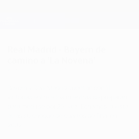
Saltar
al
contenido
Champions League oficial
Consíguela
principal
Resultados en directo y Fantasy
UEFA Champions League
Real Madrid - Bayern de
camino a 'La Novena'
viernes, 20 de abril de 2018
Bayern y Real Madrid cuentan con 11
victorias entre ellos mientras se preparan
para medirse por 25º vez. Echamos la vista
atrás su choque de cuartos de final en
2002.