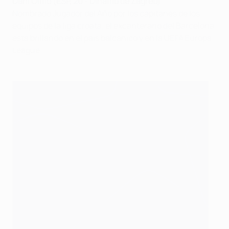
Dani Olmo (ESP, 20 - Dínamo de Zagreb)
Nombrado Jugador del Año por los capitanes de los
equipos de la liga croata, el excanterano del Barcelona
está brillando en el país balcánico y en la UEFA Europa
League.