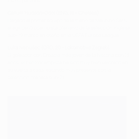
los 50 partidos.
Callum Hudson-Odoi (ENG, 18 - Chelsea)
Llegado al primer equipo de la mano de Maurizio Sarri,
el ágil centrocampista ofensivo de la selección inglesa
sub-19 marcó en otoño en la UEFA Europa League.
Luka Ivanušec (CRO, 20 - Lokomotiva Zagreb)
El goleador con Croacia más joven de la historia con 18
años, el centrocampista ha sido muy bien valorado en
su vuelta a casa, estando muy presente con la
selección craoata sub-21.