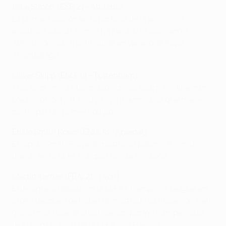
Unai Simón (ESP, 21 - Athletic)
La primera opción en la portería de la selección
española sub-21, Simón ha llenado el vacío en el
Athletic dejado tras la salida en verano de Kepa
Arrizabalaga.
Oliver Skipp (ENG, 18 - Tottenham)
Tras su primera titularidad con los 'spurs' en diciembre,
Mauricio Pochettino dijo: "Va a demostrar que merece
participar del primer equipo".
Emile Smith Rowe (ENG, 18 - Arsenal)
El rápido Smith Rowe demostró su potencial con dos
dianas en la UEFA Europa League en otoño.
Martin Terrier (FRA, 21 - Lyon)
El delantero debutó en la UEFA Champions League en
otoño después de haber demostrado su clase con siete
goles en la fase de clasificación para el Campeonato
de Europa Sub-21 de la UEFA con Francia.