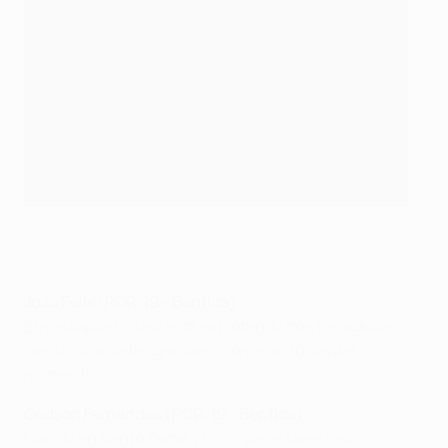
João Félix entrenando con el Benfica
©AFP/Getty Images
João Félix (POR, 19 - Benfica
)
El mediapunto luso está explotando con las 'águilas'
siendo una de las grandes promesas lusas del
momento.
Gedson Fernandes (POR, 19 - Benfica)
Nacido en Santo Tomé y Príncipe, el talentoso