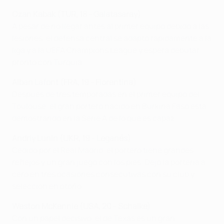
Ozan Kabak (TUR, 18 - Galatasaray)
A pesar de no llegar antes al primer equipo debido a las
lesiones, el defensa central se adaptó rápidamente a la
liga y a la UEFA Champions League y espera debutar
pronto con Turquía.
Alban Lafont (FRA, 19 - Fiorentina)
Después de tres temporadas en el primer equipo del
Toulouse, el gran portero nacido en Burkina Faso está
demostrando en la Serie A de lo que es capaz.
Andriy Lunin (UKR, 19 - Leganés)
Cedido por el Real Madrid, el portero tiene grandes
reflejos y un gran juego con los pies. Dejó la portería a
cero en tres ocasiones consecutivas con su club y
selección en otoño.
Weston McKennie (USA, 20 - Schalke)
Con un papel decisivo, el de Texas es un gran