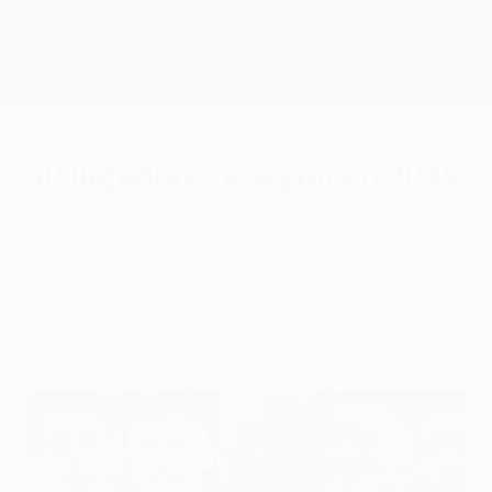
Saltar
al
contenido
Champions League oficial
Consíguela
principal
Resultados en directo y Fantasy
UEFA Champions League
50 jugadores a seguir en 2019
lunes, 14 de enero de 2019
Nuestros corresponsales seleccionaron a
50 jóvenes que podrían acaparar todos los
titulares en 2019.