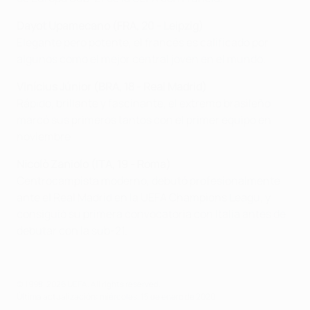
Dayot Upamecano (FRA, 20 - Leipzig)
Elegante pero potente, el francés es calificado por
algunos como el mejor central joven en el mundo.
Vinícius Júnior (BRA, 18 - Real Madrid)
Rápido, brillante y fascinante, el extremo brasileño
marcó sus primeros tantos con el primer equipo en
noviembre.
Nicolò Zaniolo (ITA, 19 - Roma)
Centrocampista moderno, debutó profesionalmente
ante el Real Madrid en la UEFA Champions Leagu, y
consiguió su primera convocatoria con Italia antes de
debutar con la sub-21.
© 1998-2026 UEFA. All rights reserved.
Última actualización: miércoles, 15 de enero de 2020