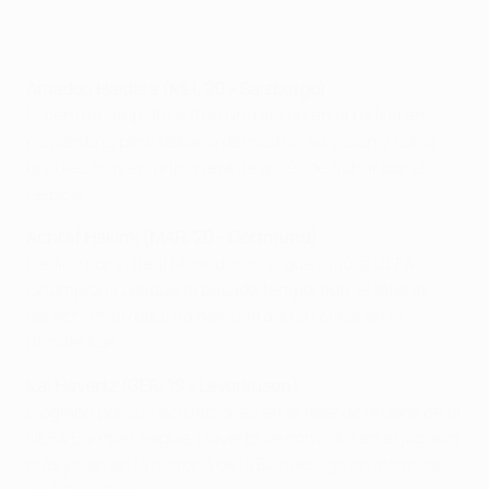
©GEPA
Amadou Haidara (MLI, 20 - Salzburgo
)
El centrocampista sufrió una lesión en la rodilla en
noviembre, pero debería demostrar su visión y estilo
una vez más en primavera después de fichar por el
Leipzig.
Achraf Hakimi (MAR, 20 - Dortmund)
Cedido por el Real Madrid, con el que jugó la UEFA
Champions League la pasada temporada, el lateral
derecho marroquí ha demostrado su clase en la
Bundesliga.
Kai Havertz (GER, 19 - Leverkusen)
Elogiado por sus actuaciones en la fase de grupos de la
UEFA Europa League, Havertz se convirtió en el jugador
más joven en la historia de la Bundesliga en alcanzar