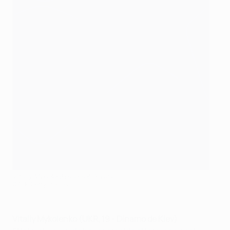
Vitaliy Mykolenko con el Dínamo
©AFP/Getty Images
Vitaliy Mykolenko (UKR, 19 - Dínamo de Kiev
)