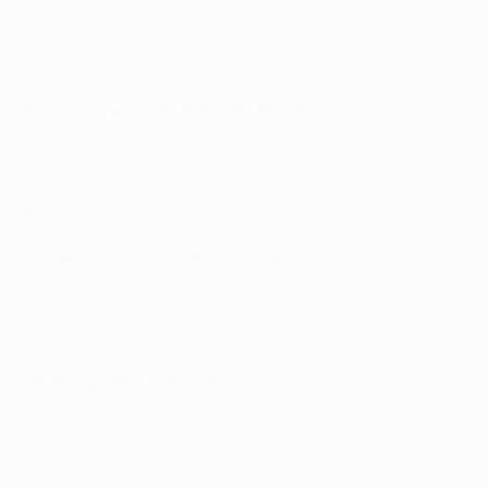
mediocentro impresionó en el Benfica antes de llegar
al Tottenham cedido este mes de enero por un periodo
de 18 meses.
Arnaut Groeneveld (NED, 21 - Brujas)
En el otoño, el extremo izquierdo marcó un golazo
contra el Atlético en la #UCL y vio portería en su
segundo partido con Holanda, en un amistoso ante
Bélgica.
Robert Gumny (POL, 20 - Lech Poznań)
Otro talento formado en el Lech, el lateral derecho
Gumny ya es titular y podría llamar la atención en el
Campeonato de Europa Sub-21 de la UEFA.
Ianis Hagi (ROU, 20 - Viitorul)
Capitán del vigente campeón, el Viitorul, el club
propiedad de su padre Gheorghe Hagi, y entrenador por
él, tiene parte del ímpetu ofensivo de su padre.