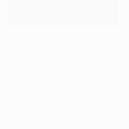
Riqui Puig con la medalla de campeón de la #UYL
©Getty Images
Riqui Puig (ESP, 19 - Barcelona
)
Estrella de la exitosa campaña del Barça en la UEFA
Youth League, Puig ha sido comparado por su estilo y
estatura con otras leyendas azulgranas.
Ionuț Radu (ROU, 21 - Genoa)
El capitán de la selección rumana sub-21 está
impaciente por demostrar su valía en su segunda
cesión por el Inter, disfrutando de minutos con
regularidad en la Serie A.
Javier Sánchez (ESP, 21 - Real Madrid)