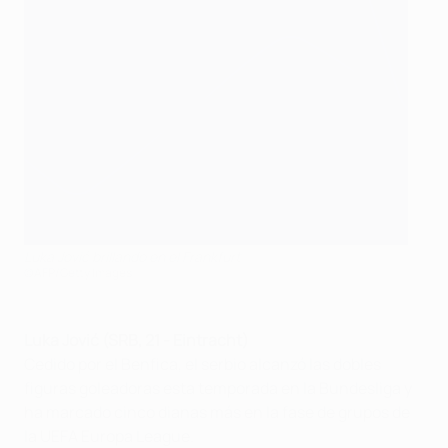
Luka Jović brillando en el Frankfurt
©AFP/Getty Images
Luka Jović (SRB, 21 - Eintracht
)
Cedido por el Benfica, el serbio alcanzó las dobles
figuras goleadoras esta temporada en la Bundesliga y
ha marcado cinco dianas más en la fase de grupos de
la UEFA Europa League.