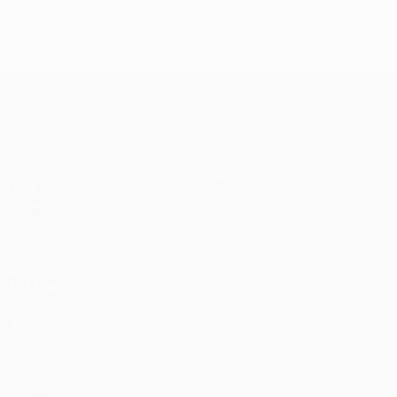
UEFA Champions League
Partidos
Equipos
UEFA.tv
Noticias
Sorteos
Historia
Gaming
Sobre
Datos
Tienda (clubes)
VISITE
TAMBIÉN
UEFA.com
Fundación de la
UEFA
SÍGANOS EN