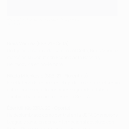
Brais Méndez, promesa sub-21 española
©Getty Images
Brais Méndez (ESP, 21 - Celta
)
Un fijo en el centro del campo del Celta, Brais Méndez
marcó en su debut con España ante Bosnia y
Herzegovina en noviembre.
Nikola Milenković (SRB, 21 - Fiorentina)
En el lateral derecho o en el eje de la defensa, el serbio
está siendo seguido por muchos grandes clubes.
También ha marcado goles en la Serie A.
Éder Militão (BRA, 20 - Oporto)
Ha deslumbrado como central en la UEFA Champions
League y también como internacional absoluto con
Brasil. Físico y potente en el juego aéreo.