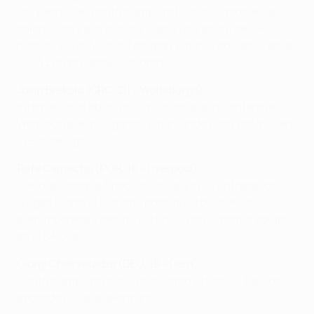
Los padres del centrocampista fueron jugadores de
baloncesto y eso se nota. Tiene una altura de 1,90
metros, es un fijo con Noruega y marcó dos goles en la
UEFA Europa League en otoño.
Josip Brekalo (CRO, 20 - Wolfsburgo)
Internacional absoluto con Croacia, el delantero del
Wolfsburgo está jugando y marcando cada vez más en
la Bundesliga.
Rafa Camacho (POR, 18 - Liverpool)
Lleno de "alegría futbolística" según su entrenador
Jürgen Klopp, el extremo portugués brilló en la
pretemporada y debutó este mes con el primer equipo
en la FA Cup.
Giorgi Chakvetadze (GEO, 19 - Gent)
Centrocampista ofensivo de ritmo y técnica, ha sido
apodado el 'Kaká georgiano'.