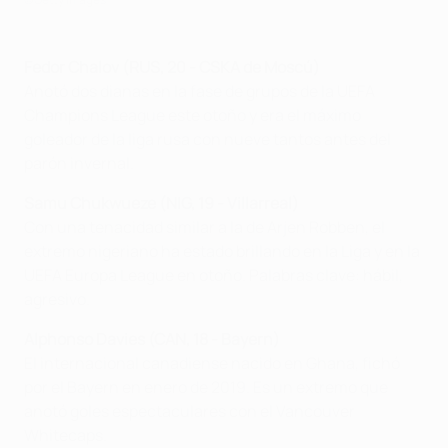
Fedor Chalov (RUS, 20 - CSKA de Moscú
)
Anotó dos dianas en la fase de grupos de la UEFA
Champions League este otoño y era el máximo
goleador de la liga rusa con nueve tantos antes del
parón invernal.
Samu Chukwueze (NIG, 19 - Villarreal)
Con una tenacidad similar a la de Arjen Robben, el
extremo nigeriano ha estado brillando en la Liga y en la
UEFA Europa League en otoño. Palabras clave: hábil,
agresivo.
Alphonso Davies (CAN, 18 - Bayern)
El internacional canadiense nacido en Ghana, fichó
por el Bayern en enero de 2019. Es un extremo que
anotó goles espectaculares con el Vancouver
Whitecaps.