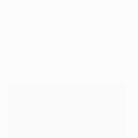
Merih Demiral (TUR, 20 – Alanyaspor)
El defensa central debutó en Turquía en noviembre y
es muy comparado con el exinternacional Alpay
Özalan.
Moussa Diaby (FRA, 19 - Paris)
Cedido en Italia durante la pasada primavera, Diaby ha
brillado como carrilero en su club natal, marcando en
la Ligue 1 y debutando en la UEFA Champions League.