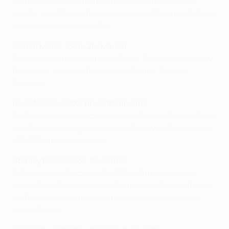
El lateral izquierdo ha mantenido al internacional
croata Josip Pivarić fuera del once del Dínamo. Debutó
con Ucrania en noviembre.
Florian Müller (GER, 21 - Mainz)
Brilló en el primer equipo en otoño. "Es un portero muy
talentoso", dijo el entrenador del Mainz, Sandro
Schwarz.
Reiss Nelson (ENG, 18 - Hoffenheim)
Destacando tras ser cedido por el Arsenal, Nelson tuvo
una buena racha goleadora en otoño y participó en la
UEFA Champions League.
Stanley N'Soki (FRA, 19 - Paris)
Defensa o centrocampista, N'Soki firmó su primer
contrato profesional en septiembre y está disputando
partidos con el primer equipo a pesar de la enorme
competencia.