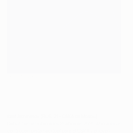
Ethan Ampadu con Gales
©AFP/Getty Images
Ilzat Akhmetov (RUS, 21 - CSKA de Moscú
)
Debutó en el Rubin a los 16 años en 2016. Ahora es un
centrocampista habitual para el CSKA y el joven