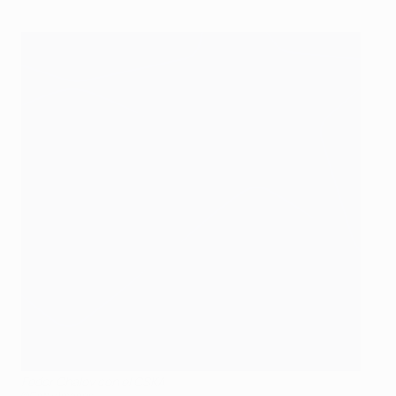
Fedor Chalov con el CSKA
©Getty Images