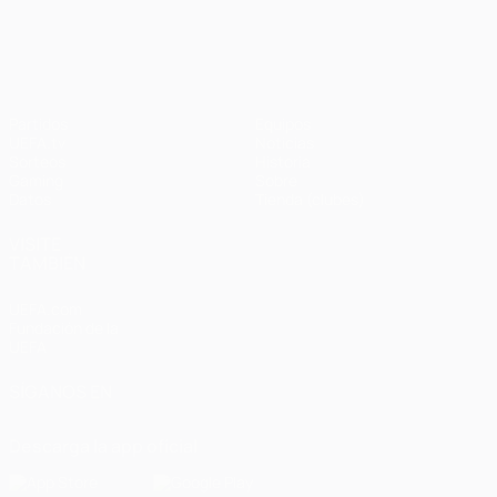
UEFA Champions League
Partidos
Equipos
UEFA.tv
Noticias
Sorteos
Historia
Gaming
Sobre
Datos
Tienda (clubes)
VISITE
TAMBIÉN
UEFA.com
Fundación de la
UEFA
SÍGANOS EN
Descarga la app oficial