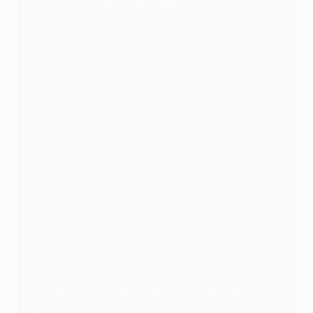
Grandes fichajes invernales de los últimos años
Borussia Dortmund/Getty Images
Mykhailo Mudryk (del Shakhtar Donetsk al
Chelsea, 2023)