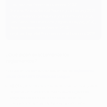
Luis Díaz (del Oporto al Liverpool, 2022)
Dominik Szoboszlai (del Salzburgo al Leipzig, 2021)
Erling Haaland (del Salzburgo al Dortmund, 2020)
Dani Olmo (del Dínamo de Zagreb al Leipzig, 2020)
Pepe (del Beşiktaş al Oporto, 2019)
Virgil van Dijk (del Southampton al Liverpool, 2018)
¿Qué dicen exactamente los
reglamentos?
Aquí están los extractos relevantes del
reglamento
oficial de la UEFA Champions League
:
46.01
A partir de los octavos de final, un club puede
registrar un máximo de tres nuevos jugadores
elegibles para los partidos restantes en la
competición actual. Dicha inscripción debe