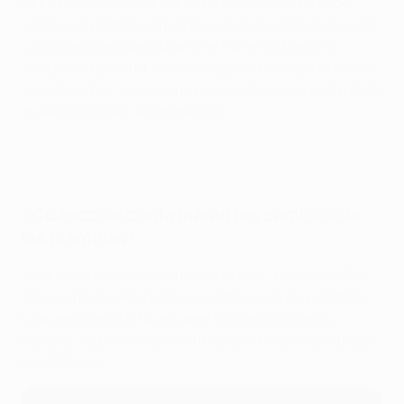
UEFA Europa League y la UEFA Europa Conference
League se permite registrar un máximo de tres nuevos
jugadores elegibles durante el invierno. Desde la
temporada 2018/19, sin embargo, ya no importa si esos
jugadores han jugado en la competición para otro club
que esté o no en la competición.
¿Cuándo se confirmarán los cambios de
las plantillas?
Los clubes tenían hasta las 24:00 HEC del jueves 2 de
febrero para comunicar sus cambios en las plantillas.
Una vez que la UEFA apruebe los cambios de los
equipos, se publicará la lista completa de altas y bajas
en UEFA.com.