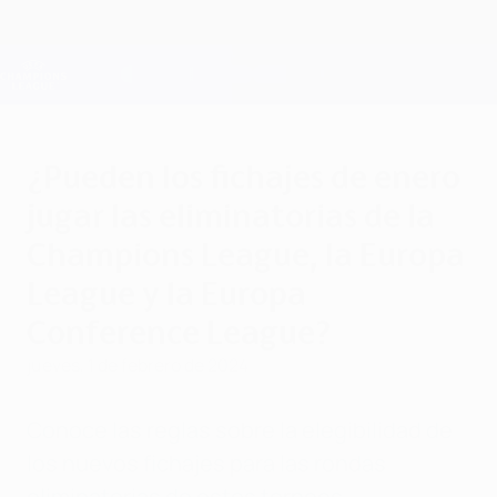
Saltar
al
contenido
Champions League oficial
Consíguela
principal
Resultados en directo y Fantasy
UEFA Champions League
¿Pueden los fichajes de enero
jugar las eliminatorias de la
Champions League, la Europa
League y la Europa
Conference League?
jueves, 1 de febrero de 2024
Conoce las reglas sobre la elegibilidad de
los nuevos fichajes para las rondas
eliminatorias de estos torneos.