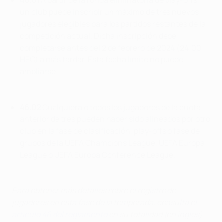
46.01
A partir de la ronda eliminatoria de play-offs,
un club puede inscribir un máximo de tres nuevos
jugadores elegibles para los partidos restantes de la
competición actual. Dicha inscripción debe
completarse antes del 2 de febrero de 2024 (24:00
HEC) a más tardar. Esta fecha límite no puede
ampliarse.
46.02
Cualquiera o todos los jugadores de la cuota
anterior de tres pueden haber sido alineados por otro
club en la fase de clasificación, play-offs o fase de
grupos de la UEFA Champions League, UEFA Europa
League o UEFA Europa Conference League.
Para obtener más detalles sobre el registro de
jugadores en esta fase de la temporada, consulta el
artículo 46 del reglamento
en su totalidad (en inglés).