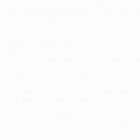
bajo los palos. "Hay que estar concentrado siempre. Cuand
muy alta tú también tienes que subir, tienes que jugar un p
área para cortar una contra y son momentos en los que hay
Algunas grandes paradas de Thibaut Courtois
Un portero moderno desde el Genk
Si bien el rol del guardameta ha evolucionado en las últim
contado con ventaja respecto a otros compañeros al venir 
LOS MEJORES PORTEROS DE LA #UCL
"Creo que han pedido más a los porteros de nueva generació
pidieron eso desde chiquitito, que era jugar con los pies. H
Courtois, un estudioso de los rivales
¿Cómo será la eliminatoria de octavos de final? ¿En qué de