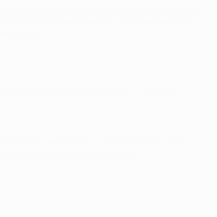
 de jugar detrás de la línea de defensa, porque como está
ma fue un ejemplo donde salí dos o tres veces fuera del
concentrado".
tral, velocidad, aportación ofensiva…), Courtois ha
o.
20 no era así, pero donde yo jugaba de niño, en Genk, ya
para goles en la línea", explicó el belga.