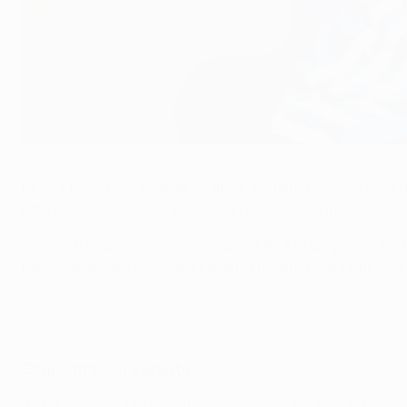
Manos llenas de responsabilidad
©Getty Images
Pese a tener únicamente 26 años, Thibaut Courtois lleva d
este pasado verano su periodo en el Real Madrid.
Con las tres últimas ediciones de la UEFA Champions League
partícipe de otro éxito del club en la máxima competición c
Concentración y acierto
"El portero siempre es el último en intentar salvar el gol 