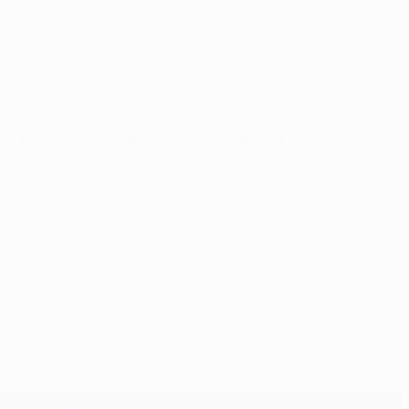
al fútbol, no se van a meter en su área y va a ser abierto.
en la #UCL.
e trofeos y tratar de no conocer la derrota. ¿Por qué es
 objetivos", finalizó un Thibaut Courtois que está ante el