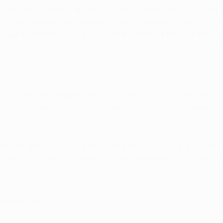
o nosotros estamos atacando es importante tener la vigilancia
oco con el espacio e intentar evitar los balones largos. En Ro
 que mantener la vigilancia y por eso siempre hay que estar 
as temporadas (exigencia de un juego con los pies como un cen
de una escuela que siempre le exigió destacar en ese apartad
n ser buenos con los pies, jugar al espacio donde igual hace 
e crecido con eso. Un portero hoy en día es mucho más que solo 
staca el Ajax?