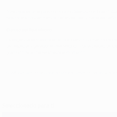
"Creo que es un equipo con mucho talento, con buen fútbol y
Nos tocará concentrarnos, defender bien y hacerles daño
El éxito del Real Madrid
La exigencia es máxima en el club blanco. Luchar todos los
tan especial y ganador el Real Madrid: "Por la calidad de l
gran reto de su carrera hasta el momento.
© 1998-2026 UEFA. All rights reserved.
Última actualización: martes, 12 de feb
Seleccionado para ti