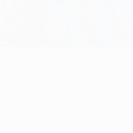
esde 2011 compitiendo al máximo nivel. Quemadas sus etapas e
 conquistadas por el club blanco, Thibaut es el habitual en la
ontinental. Courtois atendió a UEFA antes de la eliminatoria de
y siempre hay mucha presión porque no hay margen de error", afi