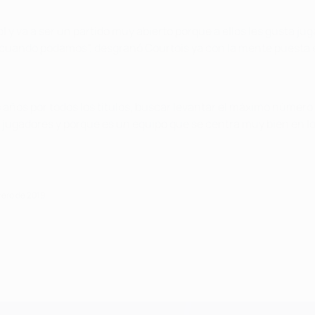
 va a ser un partido muy abierto porque a ellos les gusta jugar 
 cuando podamos", desgranó Courtois ya con la mente puesta 
 años por todos los títulos, buscar levantar el máximo número d
os jugadores y porque es un equipo que se centra muy bien en los
rero de 2019