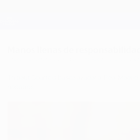
Saltar
al
contenido
Champions League oficial
principal
Resultados en directo y Fantasy
UEFA Champions League
Manos llenas de responsabilida
lunes, 11 de febrero de 2019
por Santi Retortillo desde Madr
Thibaut Courtois busca ayudar al Real Madrid
nosotros.