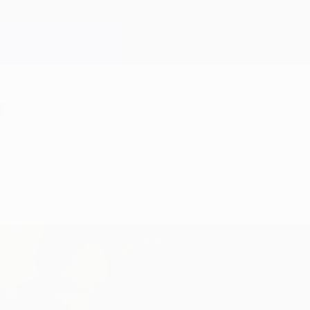
d
id
 a conquistar su cuarta #UCL de forma consecuti