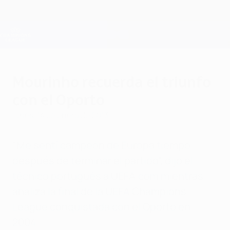
Saltar
al
contenido
Champions League oficial
Consíguela
principal
Resultados en directo y Fantasy
UEFA Champions League
Mourinho recuerda el triunfo
con el Oporto
lunes, 14 de enero de 2013
"Me sentí campeón de Europa tiempo
después de terminar el partido", dijo el
técnico portugués a UEFA.com mientras
analiza la final de la UEFA Champions
League conquistada con el Oporto en
2004.