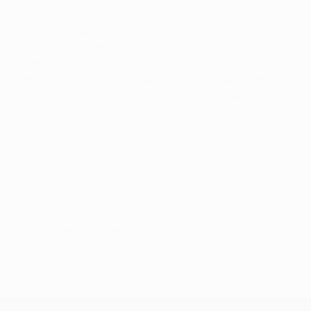
(39'), Deco (71') y Dmitri Alenichev (75') en la final.
"Sentíamos que no podíamos fallar. Lo hicimos y
ganamos con tranquilidad. Siempre digo que no lo
celebré cómo una final de la UEFA Champions League
porque no parecía una final de la UEFA Champions
League. El partido fue tranquilo y lo controlamos. No
me sentía campeón de Europa después de que Kim
Nielsen, el árbitro del partido, pitó el final. Me sentí
campeón de Europa tiempo después de terminar el
partido", continuó Mourinho.
© 1998-2026 UEFA. All rights reserved.
Última actualización: lunes, 14 de enero de 2013
UEFA Champions League