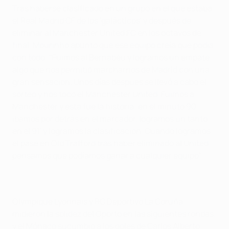
Tras haberse clasificado en un grupo en el que estaba
el Real Madrid CF de los 'galácticos' y después de
eliminar al Manchester United FC en los octavos de
final, Mourinho apuntó que ese equipo creía que podía
con todo: "Fuimos al Bernabéu y logramos un empate,
algo que nos permitió marcharnos de Madrid con una
gran sensación. Unos días después se llevó a cabo el
sorteo y nos tocó el Manchester United. Fuimos a
Manchester y esta fue la historia: en el minuto 90
íbamos por detrás en el marcador, logramos un tanto
en el 91' y logramos la clasificación. Cuando logramos
el pase en Old Trafford tras haber eliminado al United
pensamos que podíamos ganar a cualquier equipo".
Olympique Lyonnais y RC Deportivo La Coruña
midieron la solidez del Oporto en las siguientes rondas,
y el Mónaco sucumbió a los goles de Carlos Alberto