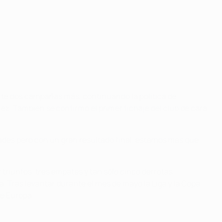
ante dos campañas más, continuando la política de
uez. También se confirmó el primer fichaje del club de cara
ades pero con un gran resultado final, estamos más que
triunfos, tres empates y tan sólo cinco derrotas,
. Tras levantar durante el mes de mayo la Liga y la Copa
de Europa.