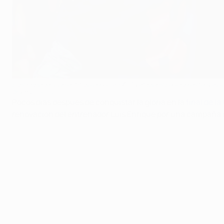
Luis Enrique, con el título de la UEFA Champions League este sába
©Getty Images
Pocos días después de conquistar la gloria en la
final de 
renovación del entrenador Luis Enrique por una campaña má