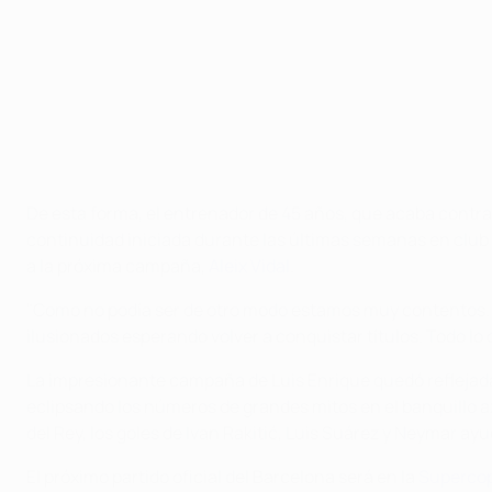
De esta forma, el entrenador de 45 años, que acaba contra
continuidad iniciada durante las últimas semanas en club
a la próxima campaña,
Aleix Vidal
.
"Como no podía ser de otro modo estamos muy contentos. D
ilusionados esperando volver a conquistar títulos. Todo lo
La impresionante campaña de Luis Enrique quedó reflejada 
eclipsando los números de grandes mitos en el banquillo a
del Rey, los goles de Ivan Rakitić, Luis Suárez y Neymar a
El próximo partido oficial del Barcelona será en la
Supercopa