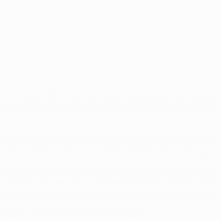
to el próximo año, seguirá al timón del equipo azulgrana dur
 tras las renovaciones de
Dani Alves
, Jordi Alba y Pedro Rodríg
espués de un año como el que hemos vivido, con las dificult
 que se acerca es más que ilusionante", aseguró Luis Enrique.
en sus primeros 50 partidos al frente del equipo, sumando 42 
zulgrana como Johan Cruyff, Helenio Herrera y Josep Guardiola
yudaron el Barcelona a conquistar su quinta corona en la Copa 
 de la UEFA ante el Sevilla el 11 de agosto
.