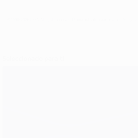
© 1998-2026 UEFA. All rights reserved.
Última actualización: martes, 9 de juni
Seleccionado para ti