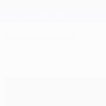
Saltar
al
contenido
Champions League oficial
principal
Resultados en directo y Fantasy
UEFA Champions League
Renovado Luis Enrique
martes, 9 de junio de 2015
El técnico asturiano, que ha conquistado el a
más, hasta junio de 2017.