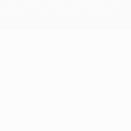
registradas y/o por el copyright de UEFA. Se prohíbe el uso de estas
marcas registradas para uso comercial. El uso de UEFA.com
significa la aceptación de sus Términos, Condiciones y Política de
Privacidad.