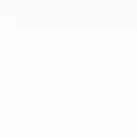
Saltar
al
contenido
Champions League oficial
Consíguela
principal
Resultados en directo y Fantasy
UEFA Champions League
Cardiff acogerá la final de la
Champions League 2017
martes, 30 de junio de 2015
El Estadio Nacional de Gales de la ciudad
de Cardiff ha sido elegido para acoger la
final de la UEFA Champions League de 2017,
la primera gran final de la Copa de Europa
que se celebrará en Gales.