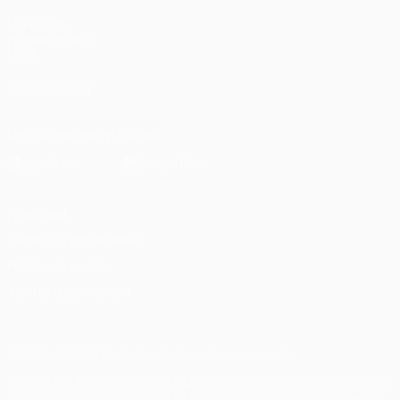
UEFA.com
Fundación de la
UEFA
SÍGANOS EN
Descarga la app oficial
Privacidad
Términos y condiciones
Política de cookies
Ajustes de privacidad
© 1998-2026 UEFA. Todos los derechos reservados
La palabra UEFA, el logo de la UEFA y todas las marcas relacionadas
con las competiciones de la UEFA están protegidas por las marcas