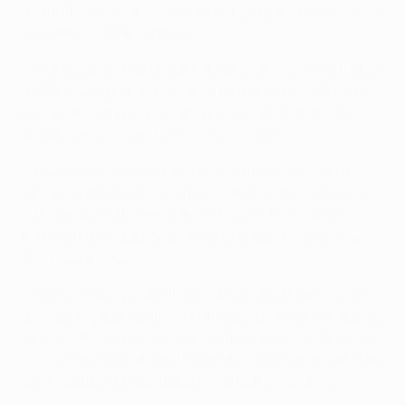
de 1999, con la selección de rugby logrando su victoria
más amplia ante Sudáfrica.
• Fue escenario de un partido de la selección de fútbol
de Gales por primera vez el 29 de marzo de 2000. Jari
Litmanen marcó el primer gol internacional en dicho
estadio en la victoria por 1-2 de Finlandia.
• Acogió la final de la FA Cup durante un periodo de
seis años desde 2001 a 2006 mientras se producía la
remodelación de Wembley. El Arsenal FC levantó el
trofeo en tres ocasiones en este estadio, y el Liverpool
FC lo hizo en dos.
• También acogió las finales de otras competiciones
de copa inglesa durante la remodelación de Wembley y
se hizo famoso por los triunfos del equipo visitante. Las
once primeras grandes finales de copa fueron ganadas
por el equipo que ocupaba el vestuario visitante.