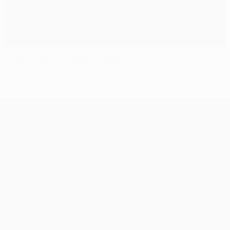
Milán, sede de la final en 2016
UEFA Champions League
Partidos
Equipos
UEFA.tv
Noticias
Sorteos
Historia
Gaming
Sobre
Datos
Tienda (clubes)
VISITE
TAMBIÉN