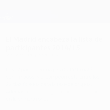
Saltar
al
contenido
Champions League oficial
Consíguela
principal
Resultados en directo y Fantasy
UEFA Champions League
El Madrid encabeza la lista de
participantes 2014/15
miércoles, 18 de junio de 2014
Los 77 participantes para 2014/15 están
confirmados, y el campeón está entre los
22 clasificados para la fase de grupos.
Además, un equipo gibraltareño debutará
en la primera ronda.