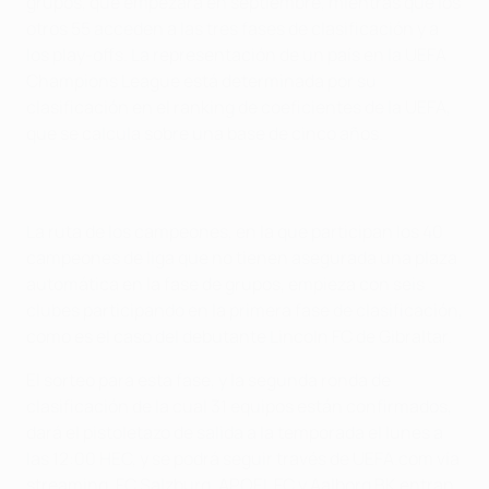
grupos, que empezará en septiembre, mientras que los
otros 55 acceden a las tres fases de clasificación y a
los play-offs. La representación de un país en la UEFA
Champions League está determinada por su
clasificación en el ranking de coeficientes de la UEFA,
que se calcula sobre una base de cinco años.
La ruta de los campeones, en la que participan los 40
campeones de liga que no tienen asegurada una plaza
automática en la fase de grupos, empieza con seis
clubes participando en la primera fase de clasificación,
como es el caso del debutante Lincoln FC de Gibraltar.
El sorteo para esta fase, y la segunda ronda de
clasificación de la cual 31 equipos están confirmados,
dará el pistoletazo de salida a la temporada el lunes a
las 12:00 HEC, y se podrá seguir través de UEFA.com vía
streaming. FC Salzburg, APOEL FC y Aalborg BK entran