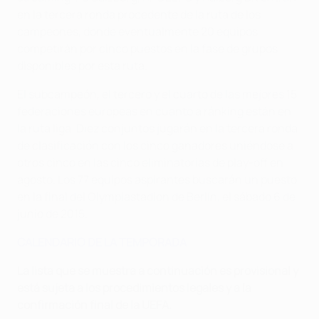
en la tercera ronda procedente de la ruta de los
campeones, donde eventualmente 20 equipos
competirán por cinco puestos en la fase de grupos
disponibles por esta ruta.
El subcampeón, el tercero y el cuarto de las mejores 15
federaciones europeas en cuanto a ránking están en
la ruta liga. Diez conjuntos jugarán en la tercera ronda
de clasificación con los cinco ganadores uniéndose a
otros cinco en las cinco eliminatorias de play-off en
agosto. Los 77 equipos aspirantes buscarán un puesto
en la final del Olympiastadion de Berlín, el sábado 6 de
junio de 2015.
CALENDARIO DE LA TEMPORADA
La lista que se muestra a continuación es provisional y
está sujeta a los procedimientos legales y a la
confirmación final de la UEFA.