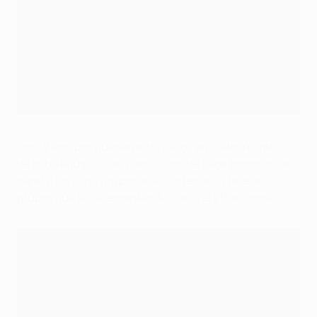
27
Ganador play-off
28
Ganador play-off
29
Ganador play-off
30
Ganador play-off
31
Ganador play-off
32
Ganador play-off
Los 32 equipos quedarán divididos en cuatro bombos
de ocho equipos cada uno, y uno de cada bombo irá a
parar a los ocho grupos en el sorteo de la fase de
grupos que se celebrará en Mónaco el 29 de agosto.
Play-off de la UEFA Champions League – ruta liga
Posición
Club
Coeficiente
1
Arsenal FC (ENG)
112.949
2
FC Porto (POR)
105.459