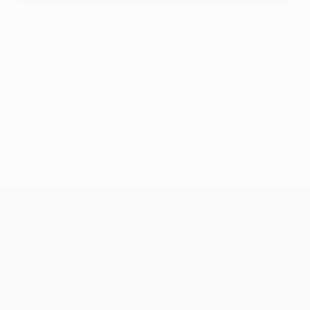
*Pendiente del Comité de Control Financieron de
Clubes o de otras decisiones sobre el ranking final
© 1998-2026 UEFA. All rights reserved.
Última actualización: domingo, 31 de mayo de 2015
UEFA Champions League
Partidos
Equipos
UEFA.tv
Noticias
Sorteos
Historia
Gaming
Sobre