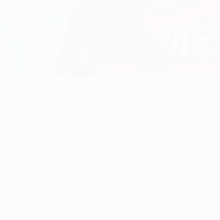
 pasada
:45 HEC)
 (18:00 HEC)
gado a dos finales de la UEFA Europa League y a dos semifina