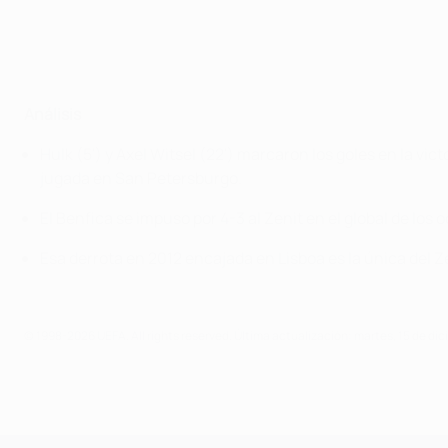
Análisis
Hulk (5') y Axel Witsel (22') marcaron los goles en la vic
jugada en San Petersburgo.
El Benfica se impuso por 4-3 al Zenit en el global de los
Esa derrota en 2012 encajada en Lisboa es la única del Ze
© 1998-2026 UEFA. All rights reserved.
Última actualización: martes, 15 de di