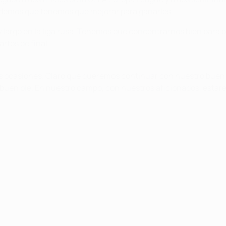
ndemos que tenemos que mejorar para ganarles.
 largo en la liga rusa. Tenemos que concentrarnos bien para 
rtos de final.
s ocasiones. Claro que queremos continuar con nuestro buen 
uen pie. En nuestro campo, con nuestros aficionados, estaremo