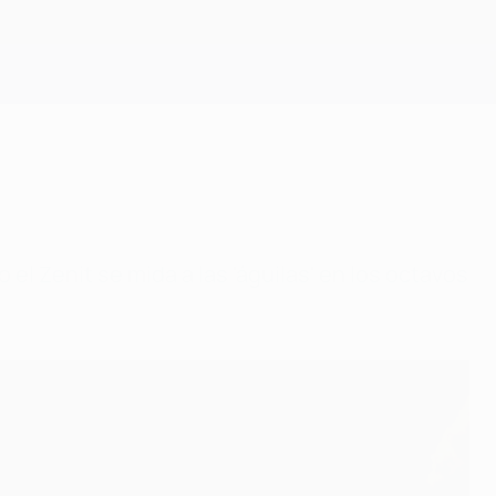
Consíguela
el Zenit se mida a las 'águilas' en los octavos