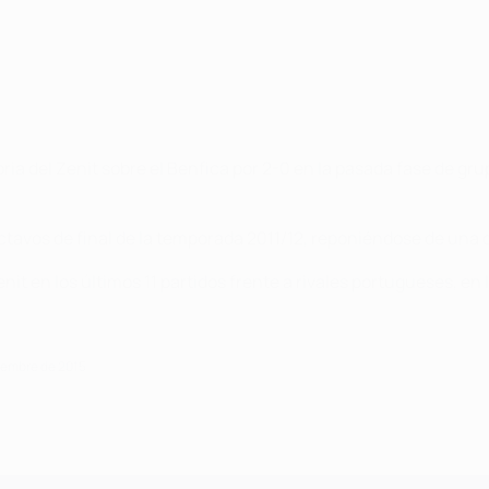
toria del Zenit sobre el Benfica por 2-0 en la pasada fase de gru
 octavos de final de la temporada 2011/12, reponiéndose de una d
nit en los últimos 11 partidos frente a rivales portugueses, en 
ciembre de 2015