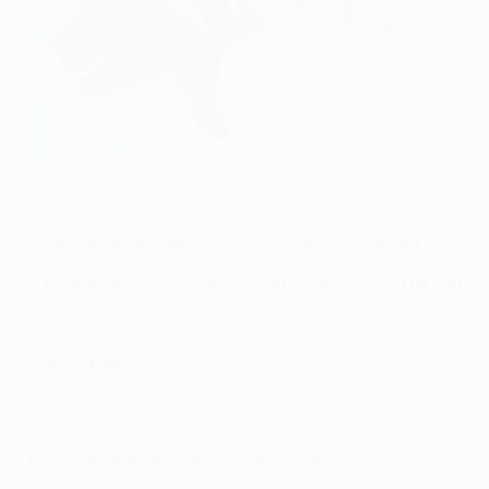
Andreas Samaris y Axel Witsel durante el partido de la temporada
©AFP/Getty Images
Partido de ida: Benfica - Zenit, martes 16 de febrero (20
Partido de vuelta: Zenit - Benfica, miércoles 9 de marzo
Reacciones
André Villas-Boas, entrenador del Zenit
Jugaremos ante un club con mucha experiencia, que ha lle