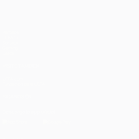
UEFA Champions League
Partidos
UEFA.tv
Sorteos
Gaming
Datos
VISITE TAMBIÉN
UEFA.com
Fundación de la UEFA
SÍGANOS EN
Descarga la app oficial