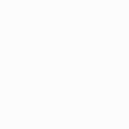
nuestro rival de la pasada UEFA Champions League. Ente
Serán partidos duros porque el parón invernal se hace muy
aficionados nos ayudará en casa y que pasaremos a los cua
Danny, centrocampista del Zenit
Conocemos al Benfica y ya hemos jugado frente a él en do
a domicilio nos da una gran oportunidad de comenzar con b
sus actuaciones en la UEFA Champions League.