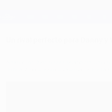
Saltar
al
contenido
Champions League oficial
principal
Resultados en directo y Fantasy
UEFA Champions League
Un rival perfecto para Danny y 
lunes, 14 de diciembre de 2015
André Villas-Boas, el centrocampista luso y el
de final. Ambos equipos ya se han enfrentado