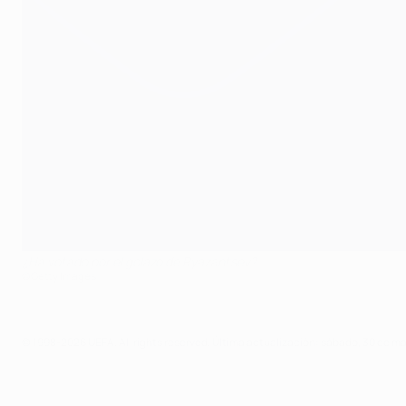
¿Ha votado por el golazo de Ryazantsev?
©Getty Images
© 1998-2026 UEFA. All rights reserved.
Última actualización: sábado, 30 de m