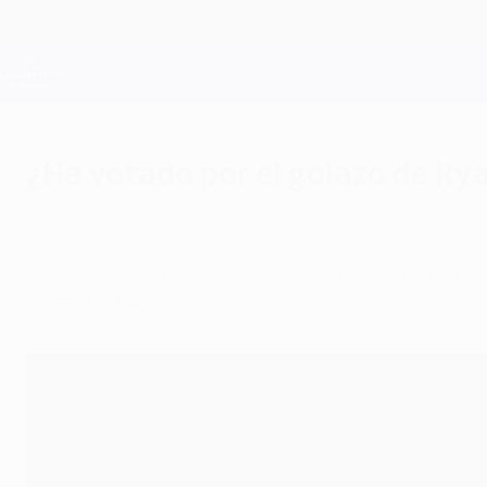
Saltar
al
contenido
Champions League oficial
principal
Resultados en directo y Fantasy
UEFA Champions League
¿Ha votado por el golazo de Ry
lunes, 20 de octubre de 2014
Hace cinco años desde que el jugador ruso del
goles UEFA.