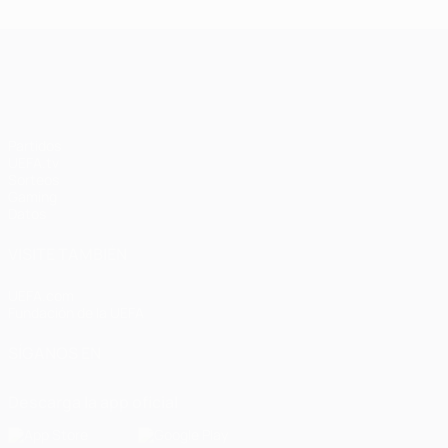
UEFA Champions League
Partidos
UEFA.tv
Sorteos
Gaming
Datos
VISITE TAMBIÉN
UEFA.com
Fundación de la UEFA
SÍGANOS EN
Descarga la app oficial