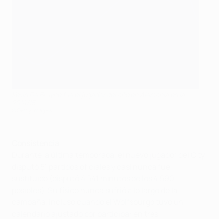
Kevin De Bruyne fue el jugador del año en Alemania en la
2014/15
©Getty Images
Consistencia
Durante la última temporada, el nuevo jugador del City
disputó 51 partidos oficiales y casi nunca fue
sustituido (disputó 4.541 minutos de los 4.590
posibles). Su físico nunca sufrió a lo largo de la
campaña, incluso cuando el Wolfsburgo tuvo un
calendario ajustado por participar en tres