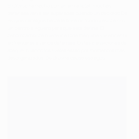
El City se ha hecho con un arma letal: muchas
defensas van a ser superadas cuando un decidido De
Bruyne cabalgue hasta la línea de fondo y asista con
un centro a Agüero para que éste defina. El
centrocampista puede ir a toda máquina y le encanta
enfrentarse a varios defensas. En las transiciones de
ataque, cuando los rivales están por momentos más
desorganizados, De Bruyne causa estragos.