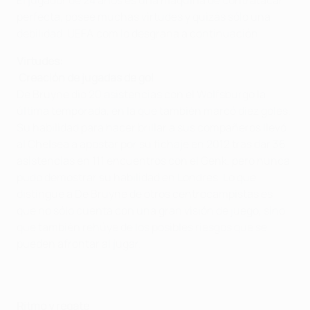
perfecta, posee muchas virtudes y quizás sólo una
debilidad. UEFA.com lo desgrana a continuación…
Virtudes:
Creación de jugadas de gol
De Bruyne dio 20 asistencias con el Wolfsburgo la
última temporada, en la que también marcó diez goles.
Su habilidad para hacer brillar a sus compañeros llevó
al Chelsea a apostar por su fichaje en 2012 tras dar 36
asistencias en 111 encuentros con el Genk, pero nunca
pudo demostrar su habilidad en Londres. Lo que
distingue a De Bruyne de otros centrocampistas es
que no sólo cuenta con una gran visión de juego, sino
que también rehúye de los posibles riesgos que se
pueden afrontar al jugar.
Ritmo y regate