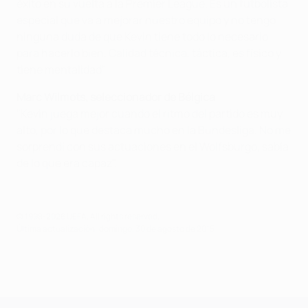
éxito en su vuelta a la Premier League. Es un futbolista
especial que va a mejorar nuestro equipo y no tengo
ninguna duda de que Kevin tiene todo lo necesario
para hacerlo bien. Calidad técnica, táctica, es físico y
tiene mentalidad"
Marc Wilmots, seleccionador de Bélgica
"Kevin juega mejor cuando el ritmo del partido es muy
alto, por lo que destaca mucho en la Bundesliga. No me
sorprendí con sus actuaciones en el Wolfsburgo, sabía
de lo que era capaz".
© 1998-2026 UEFA. All rights reserved.
Última actualización: domingo, 30 de agosto de 2015
UEFA Champions League