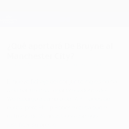
Saltar
al
contenido
Champions League oficial
Consíguela
principal
Resultados en directo y Fantasy
UEFA Champions League
¿Qué aportará De Bruyne al
Manchester City?
domingo, 30 de agosto de 2015
por Philip Röber
El nuevo fichaje del conjunto inglés no ha
sido barato tras llegar procedente del
Wolfsburgo a cambio de 74 millones de
euros, pero Philip Röber explica que el
extremo de 24 años tiene con qué
justificar su precio.