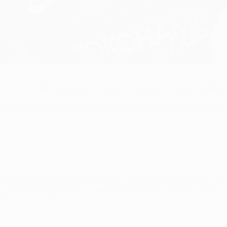
ve a la UEFA Champions League recibiendo en Stamford Bridge a
 Frank Lampard, el máximo goleador histórico del club, y se 
espacio de cuatro años y medio, cuatro de ellos en 2007. Los 
ue 2006/07, ganando 1-2 en Mestalla tras el 1-1 de la ida en L