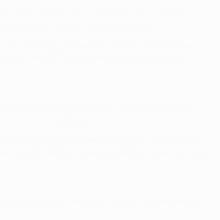
0 en casa. Los ingleses terminaron entonces primeros de
altis de Moscú frente al Manchester United.
 fase de grupos. Lampard marcó en el 1-1 en Mestalla en la
ica victoria del Chelsea como local ante el Valencia.
League 2019/20 como ganador de la UEFA Europa League.
 la fase de eliminatorias.
a final inglesa en la competición desde la Copa de la UEFA
ier Giroud y Pedro Rodríguez marcando también para dar al
goles en la pasada UEFA Europa League se quedó a uno del