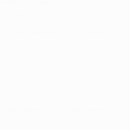
n Londres y 2-4 en casa.
 seis derrotas), aunque tuvo una racha de tres encuentros
ión incluida (tres empates y cuatro derrotas), pero
e.
 frente al Chelsea en Stamford Bridge el 19 de septiembre