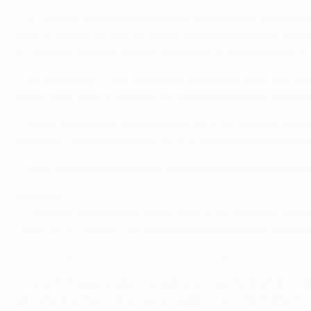
• El Chelsea se mantuvo invicto en competición europea l
favor y diez en contra. Su última derrota continental fue 
0), aunque también cayó en agosto en la Supercopa de la U
• Su victoria por 1-2 en campo del Atlético de Madrid en la
casa como fuera. El balance es de cuatro empates y tres d
• Antes de perder en Barcelona en 2018, el Chelsea había es
grupos el 1 de noviembre de 2005. El balance de los londine
• Los ingleses solamente han perdido tres de sus últimos 2
Valencia
• Cuarto en la Liga española en la 2018/19, esta será la p
1999/2000 y 2000/01, y no alcanza los octavos de final de
El Valencia ganó al Manchester United la pasada temporada
• Hace 12 meses el Valencia estuvo encuadrado en el Grupo 
jornada al United, con el que empató 0-0 en Old Trafford, p