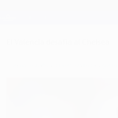
Saltar
al
contenido
Champions League oficial
principal
Resultados en directo y Fantasy
UEFA Champions League
El Valencia desafía al Chelsea
lunes, 9 de septiembre de 2019
El equipo español visita en Londres al vigent