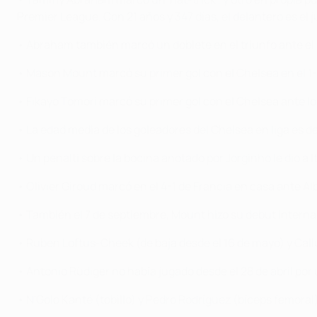
Premier League. Con 21 años y 347 días, el delantero es el
• Abraham también marcó un doblete en el triunfo ante el N
• Mason Mount marcó su primer gol con el Chelsea en el 1-1
• Fikayo Tomori marcó su primer gol con el Chelsea ante l
• La edad media de los goleadores del Chelsea en liga es de
• Un penalti sobre la bocina anotado por Jorginho le dio a I
• Olivier Giroud marcó en el 4-1 de Francia en casa ante Al
• También el 7 de septiembre, Mount hizo su debut internaci
• Ruben Loftus-Cheek (de baja desde el 16 de mayo) y Call
• Antonio Rüdiger no había jugado desde el 28 de abril por 
• N'Golo Kanté (tobillo) y Pedro Rodríguez (bíceps femoral