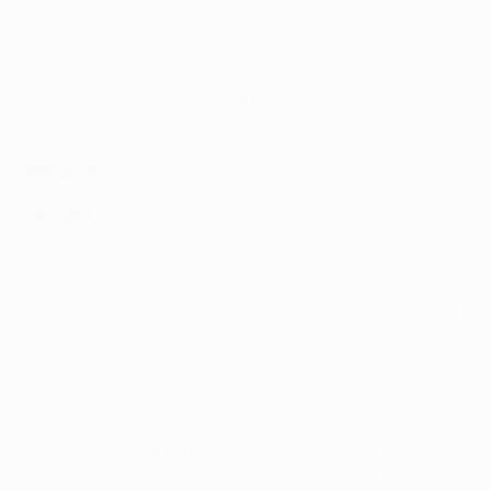
• El Chelsea también se impuso por 1-2 en Valencia en la 
grupo, con un Valencia que fue cuarto. Los ingleses termin
• En el camino a la gloria del Chelsea en la UEFA Champion
segunda jornada, mientras que los ingleses no dieron opció
Retrospectiva
Chelsea
• Tercero en la pasada Premier League, el Chelsea tambié
Está en la competición por 16ª temporada y solamente en un
• Los ingleses ganaron la UEFA Europa League 2018/19 con M
de 1972, cuando el Tottenham superó a los Wolves. Eden H
Chelsea su segunda UEFA Europa League tras la lograda e
Así ganó el Chelsea la UEFA Europa League
• El club londinense ha marcado tres goles o más en cinco
récord de la competición que tiene el Oporto de la 2010/11.