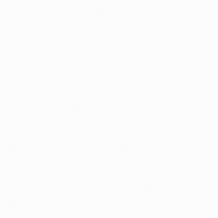
desde que Raheem Sterling lo hiciera en octubre de 2015.
1 de agosto. Fueron sus primeros goles con el Chelsea.
ontra los Wolves.
RO 2020 en Finlandia el 8 de septiembre.
, y también participó en la victoria por 5-3 contra Kosovo.
endón de Aquiles.
 Se marchó al descanso por un tirón muscular.
 el banquillo ante los Wolves.