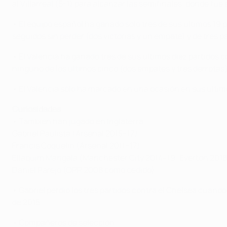
al Villarreal (5-1) para alcanzar las semifinales, donde fue
• El equipo español ha ganado sólo tres de sus últimos 19 
seguidos sin perder (dos victorias y un empate) y de tres p
• El Valencia ha ganado tres de sus últimos diez partidos 
ninguno de los últimos cinco (dos empates y tres derrotas)
• El Valencia sólo ha marcado en una ocasión en sus últi
Curiosidades
• También han jugado en Inglaterra:
Gabriel Paulista (Arsenal 2015–17)
Francis Coquelin (Arsenal 2011–17)
Eliaquim Mangala (Manchester City 2014–19; Everton 201
Daniel Parejo (QPR 2008 como cedido)
• Gabriel perdió los tres partidos contra el Chelsea cuando
de 2015.
• Compañeros de selección: