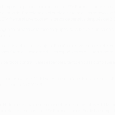
a temporada pasada para acabar la UEFA Europa League con un 
en campo del Barcelona en el duelo de vuelta de los octavos d
EFA frente al Liverpool en la tanda de penaltis después del 2-
 segunda jornada de la fase de grupos 2017/18 fue la única en s
errotas.
tado invicto en diez viajes a España (tres victorias y siete em
nses fuera de casa ante rivales españoles es de cuatro victori
2 partidos contra rivales españoles, tanto en casa como fuera,
articipación número 12 del Valencia en la fase de grupos de la
sde la campaña 2012/13.
H, donde finalizó tercero por detrás de la Juventus y del Manc
ara clasificarse para la UEFA Europa League. En dicha competic