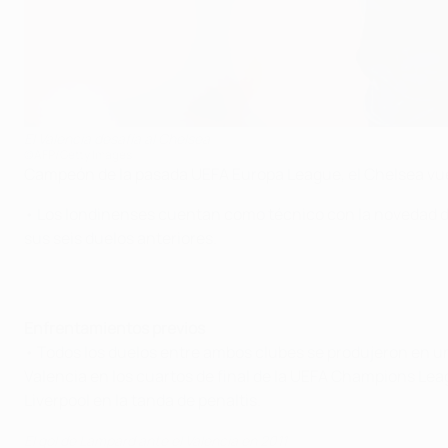
El Valencia desafía al Chelsea
©AFP/Getty Images
Campeón de la pasada UEFA Europa League, el Chelsea vuel
• Los londinenses cuentan como técnico con la novedad de
sus seis duelos anteriores.
Enfrentamientos previo
s
• Todos los duelos entre ambos clubes se produjeron en un 
Valencia en los cuartos de final de la UEFA Champions Leag
Liverpool en la tanda de penaltis.
El gol de Lampard ante el Valencia en 2011