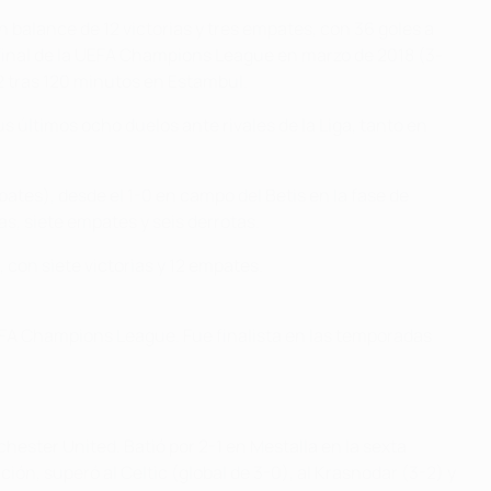
balance de 12 victorias y tres empates, con 36 goles a
e final de la UEFA Champions League en marzo de 2018 (3-
2 tras 120 minutos en Estambul.
us últimos ocho duelos ante rivales de la Liga, tanto en
pates), desde el 1-0 en campo del Betis en la fase de
as, siete empates y seis derrotas.
 con siete victorias y 12 empates
.
 UEFA Champions League. Fue finalista en las temporadas
hester United. Batió por 2-1 en Mestalla en la sexta
ión, superó al Celtic (global de 3-0), al Krasnodar (3-2) y