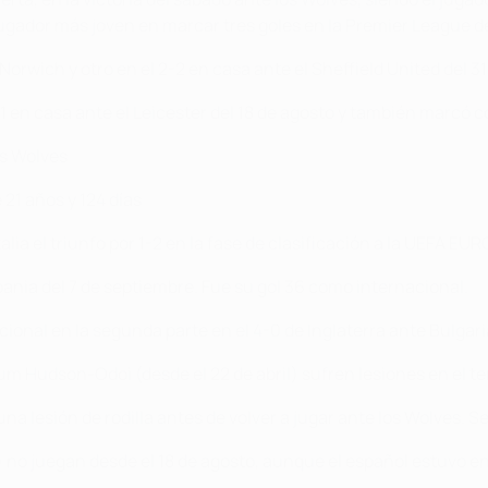
 jugador más joven en marcar tres goles en la Premier League 
orwich y otro en el 2-2 en casa ante el Sheffield United del 3
 en casa ante el Leicester del 18 de agosto y también marcó c
os Wolves
 21 años y 124 días
talia el triunfo por 1-2 en la fase de clasificación a la UEFA EU
bania del 7 de septiembre. Fue su gol 36 como internacional.
onal en la segunda parte en el 4-0 de Inglaterra ante Bulgaria
um Hudson-Odoi (desde el 22 de abril) sufren lesiones en el t
una lesión de rodilla antes de volver a jugar ante los Wolves.
) no juegan desde el 18 de agosto, aunque el español estuvo en