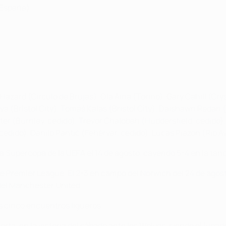
(España)
azard (Círculo de Brujas), Ola Aina (Torino), Gary Cahill (Crys
a (Bristol City), Tomáš Kalas (Bristol City), Daishawn Redan 
r (Burnley, cedido), Trevor Chalobah (Huddersfield, cedido), 
ido), Danilo Pantić (Fehérvár, cedido), Lucas Piazon (Rio Av
a Supercopa de la UEFA el 14 de agosto, cayendo 5-4 en la tan
 Premier League. El 2-3 en campo del Norwich del 24 de agosto 
 del Manchester United.
s cinco encuentros ligueros.
ta, en la victoria del sábado ante los Wolves, siendo el jugado