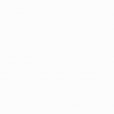
siguiente fase de grupos, para posteriormente cosechar un 0-
aron alcanzando la final, pero ahí cayeron en la tanda de pen
s League 2011/12, los londinenses se midieron al Valencia en la
n en Stamford Bridge con un 3-0 en la sexta jornada. Fue la ún
n se clasificó para la fase de grupos de la UEFA Champions 
a ocasión (en la 2012/13, como defensor del título) no alcanzó
aurizio Sarri como técnico tras el 4-1 al Arsenal en la primer
azard hizo un doblete en el Olympic Stadium de Bakú, con Oliv
n 2013
.
 de sus últimos ocho partidos continentales. Su marca de 36 