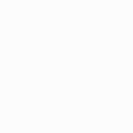
Kepa Arrizabalaga con José Gayà, Daniel Parejo y Rodrigo 
Emerson Palmieri y Jorginho con Cristiano Piccini (Italia)
Últimas noticias
Chelsea
Fichajes del verano
Altas:
Mateo Kovačić (Real Madrid)
Bajas:
Eduardo (Braga), Eden Hazard (Real Madrid), Kylian H
Saint-Germain), Ethan Ampadu (Leipzig, cedido), Jay Dasilv
cedido), Lewis Baker (Fortuna Düsseldorf), Danny Drinkwate
Zappacosta (Roma, cedido), Tiémoué Bakayoko (Mónaco, ced
• Los londinenses empataron (2-2) contra el Liverpool en l
• El Chelsea ha ganado dos de sus primeros cinco duelos de
derrota llegó en la jornada inaugural con el 4-0 en campo
• El equipo de Frank Lampard concedió once goles en esto
• Tammy Abraham marcó un 'hat-trick', y otro en propia puer