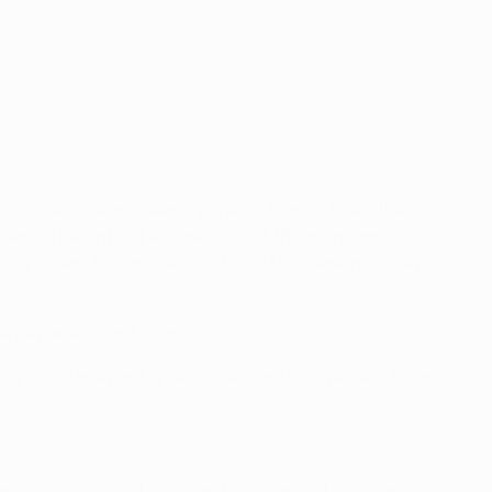
tal Palace), Rob Green (retirado), Marcin Bulka (Paris
(Hertha Berlin), Jake Clarke-Salter (Birmingham City,
Izzy Brown (Luton, cedido), David Luiz (Arsenal), Davide
e, cedido)
da de penaltis en Estambul.
y la victoria por 5-2 del sábado ante los Wolves. Su única
r más joven del Chelsea en firmar un 'hat-trick' en la