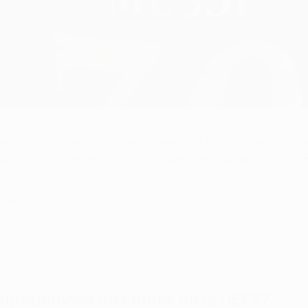
A
res de las competiciones de clubes de la UEFA con mucha dife
mpos
, tienen una ventaja considerable sobre jugadores como R
menos los 50 goles.*
peticiones de clubes de la UEFA?