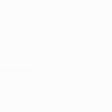
eo se puso en marcha en 1955 como la Copa de Europa, muchos 
ébio y Alfredo Di Stéfano hasta Cristiano Ronaldo y Lionel Me
rcado más?
es ninguna sorpresa que los jugadores modernos lideren la cl
aldo se convirtió en el primero en llegar a los 100 en abril de 2
os 32 partidos europeos.
Messi emuló a su gran rival seis mes
es de la UEFA
d, Real Madrid, Juventus)
yern, Barcelona)