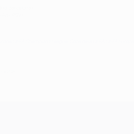
rid, Barcelona)
-Aviv, PSV)
uropa/UEFA Champions League
,
Copa de la UEFA/UEFA Europa
yo de 2026