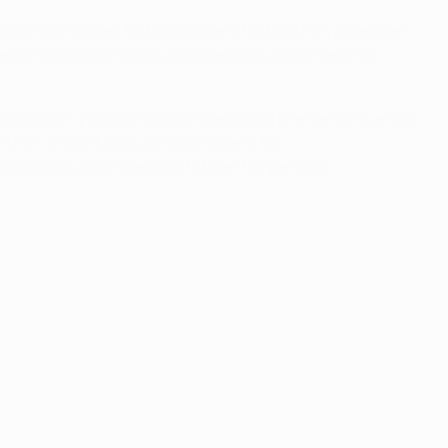
de los mejores futbolistas de la historia han jugado en
ssi, esta lista incluye una colección de los mejores
asificación, y quizás sea aún menos sorprendente que dos
017
, en lo que fue su partido número 143.
es después, alcanzando el hito en 122 partidos
.