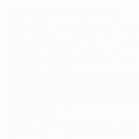
71
Kylian Mbappé (FRA, Monaco, Paris, Real Madrid)
70
Filippo Inzaghi (ITA, Parma, Juventus, AC Milan)
67
Edin Džeko (BIH, Wolfsburg, Manchester City, Roma, Int
67
Andriy Shevchenko (UKR, Dynamo Kyiv, AC Milan, Chel
64
Mohamed Salah (EGY, Basel, Fiorentina, Roma, Liverpoo
63
Sergio Agüero (ARG, Atlético, Manchester City)
62
Ruud van Nistelrooy (NED, Heerenveen, PSV, Mancheste
62
Gerd Müller (GER, Bayern)
61
Erling Haaland (NOR, Molde, Salzburg, Dortmund, Manch
59
Pierre-Emerick Aubameyang (GAB, Lille, Dortmund, Arse
59
Thierry Henry (FRA, Monaco, Juventus, Arsenal, Barcel
59
Henrik Larsson (SWE, Feyenoord, Celtic, Barcelona, Ma
57
Zlatan Ibrahimović (SWE, Ajax, Juventus, Inter, Barcel
57
Thomas Müller (GER, Bayern)
56
Eusébio (POR, Benfica)
55
Klaas-Jan Huntelaar (NED, Heerenveen, Ajax, AC Milan,
55
Edinson Cavani (URU, Palermo, Napoli, Paris, Manchest