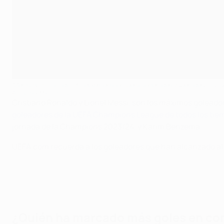
Messi ha marcado 130 goles en competiciones de clubes de la UEF
AFP via Getty Images
Cristiano Ronaldo y Lionel Messi, son los máximos goleado
goleadores de la UEFA Champions League de todos los tie
jornada de la Champions 2023/24, y Karim Benzema.
UEFA.com recuerda a los goleadores que han alcanzado al 
¿Quién ha marcado más goles en com