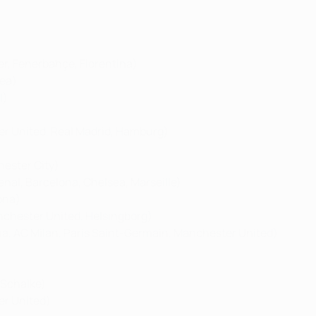
er, Fenerbahçe, Fiorentina)
sea)
l)
r United, Real Madrid, Hamburg)
ester City)
nal, Barcelona, Chelsea, Marseille)
ona)
nchester United, Helsingborg)
ona, AC Milan, Paris Saint-Germain, Manchester United)
 Schalke)
er United)