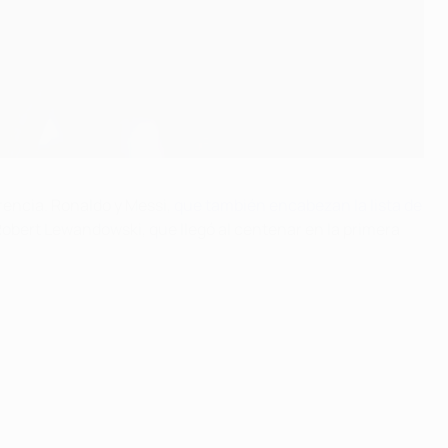
rencia. Ronaldo y Messi,
que también encabezan la lista de
obert Lewandowski, que llegó al centenar en la primera