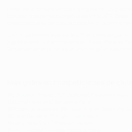
Desde que la competición más prestigiosa del fútbol europ
competiciones de clubes organizadas por la UEFA. Desde Eus
goleadores que ha conocido el fútbol. Pero, ¿quién ha ma
Con tantos partidos en la era de la Champions League, no 
jugadores estén por encima del resto: Messi y Ronaldo.
Ron
Sorprendentemente, consiguió un único gol en sus primer
Todos los goles de Cristiano Ronaldo en la Champions League
Más goles en competiciones de club
145
Cristiano Ronaldo (POR, Sporting CP, Manchester Unite
132
Lionel Messi (ARG, Barcelona, Paris)
117
Robert Lewandowski (POL, Lech Poznań, Dortmund, Ba
92
Karim Benzema (FRA, Lyon, Real Madrid)
78
Harry Kane (ENG, Tottenham, Bayern)
77
Raúl González (ESP, Real Madrid, Schalke)