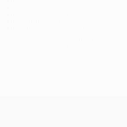
54
Alessandro Del Piero (ITA, Juventus)
51
Antoine Griezmann (FRA, Real Sociedad, Atlético de Mad
50
Eran Zahavi (ISR, Hapoel Tel-Aviv, Palermo, Maccabi Tel
50
Didier Drogba (CIV, Marseille, Chelsea, Galatasaray)
50
Alfredo Di Stéfano (ARG/ESP, Real Madrid)
* Las competiciones de clubes de la UEFA son la
Copa de E
Supercopa de la UEFA
y Copa Intertoto.
© 1998-2026 UEFA. All rights reserved.
Última actualización: martes, 5 de ma
UEFA Champions League