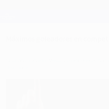
Saltar
al
contenido
Champions League oficial
principal
Resultados en directo y Fantasy
UEFA Champions League
Máximos goleadores en competic
martes, 5 de mayo de 2026
Cristiano Ronaldo, Messi y Lewandowski han s
descúbrelo!