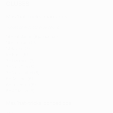
CLUBES
Más 'hat-tricks' marcados
Triplete de Arda con el Barcelona
19
Real Madrid (8 jugadores)
16
Barcelona (9)
12
Bayern (7)
8
=
Paris (6)
7=
Liverpool (7)
7=
Man City (5)
7=
Man United (6)
6=
Arsenal (6)
6=
Juventus (5)
5=
AC Milan (5)
Más 'hat-tricks' concedidos