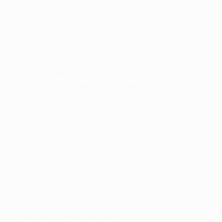
Christopher Nkunku (Manchester City - Leipzig 6-3,
2021/22) y Vangelis Pavlidis (Benfica - Barcelona 4-5,
2024/25).
Mira el espectacular 'hat-trick' de İrfan Can Kahveci
¿Ha marcado alguien un 'hat-trick' en una
final de la Champions League?
132
Fase de grupos/fase liga
3
Fase de play-offs eliminatorios
19
Octavos de final (incluyendo la segunda fase de
grupos)
8
Cuartos de final
5
Semifinales
0
Finales
© 1998-2026 UEFA. All rights reserved.