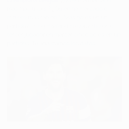
más 'hat-tricks'? ¿Quién ha marcado el
triplete más rápido? ¿Más goles en un
partido? Erling Haaland se convirtió en el
tercer jugador en marcar cinco goles en un
partidos. Te analizamos los datos.
Lionel Messi ha marcado ocho 'hat-tricks' en la UEFA