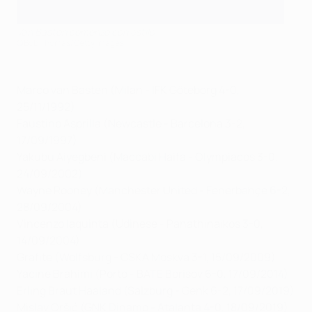
Van Basten comenzó con estilo
©Bob Thomas/Getty Images
Marco van Basten (Milan - IFK Göteborg 4-0,
25/11/1992)
Faustino Asprilla (Newcastle - Barcelona 3-2,
17/09/1997)
Yakubu Aiyegbeni (Maccabi Haifa - Olympiacos 3-0,
24/09/2002)
Wayne Rooney (Manchester United - Fenerbahçe 6-2,
28/09/2004)
Vincenzo Iaquinta (Udinese - Panathinaikos 3-0,
14/09/2004)
Grafite (Wolfsburg - CSKA Moskva 3-1, 15/09/2009)
Yacine Brahimi (Porto - BATE Borisov 6-0, 17/09/2014)
Erling Braut Haaland (Salzburg - Genk 6-2, 17/09/2019)
Mislav Oršić (GNK Dinamo - Atalanta 4-0, 18/09/2019)