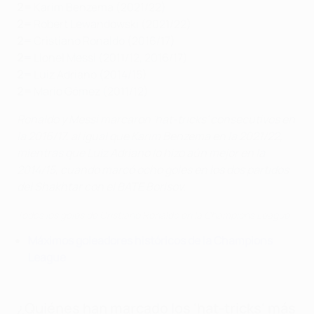
2=
Karim Benzema (2021/22)
2=
Robert Lewandowski (2021/22)
2=
Cristiano Ronaldo (2016/17)
2=
Lionel Messi (2011/12, 2016/17)
2=
Luiz Adriano (2014/15)
2=
Mario Gómez (2011/12)
Ronaldo y Messi marcaron 'hat-tricks' consecutivos en
la 2016/17, al igual que Karim Benzema en la 2021/22,
mientras que Luiz Adriano lo hizo aún mejor en la
2014/15, cuando marcó ocho goles en los dos partidos
del Shakhtar con el BATE Borisov.
Todos los goles de Cristiano Ronaldo en la Champions League
Máximos goleadores históricos de la Champions
League
¿Quiénes han marcado los 'hat-tricks' más