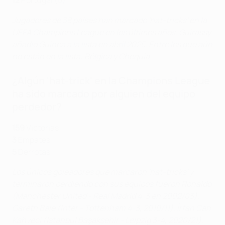
12
Portugal (5)
Jugadores de 38 países han marcado 'hat-tricks' en la
UEFA Champions League en los últimos años. Guirassy
añadió Guinea a la lista en abril 2025. Entre los que aún
no están en la lista: Bélgica y Chequia.
¿Algún 'hat-trick' en la Champions League
ha sido marcado por alguien del equipo
perdedor?
159
Victorias
3
Empates
5
Derrotas
Los únicos goleadores que marcaron 'hat-tricks' y
terminaron perdiendo con sus equipos fueron Ronaldo
(Manchester United - Real Madrid 4-3 en 2002/03),
Gareth Bale (Inter - Tottenham 4-3, 2010/11), İrfan Can
Kahveci (İstanbul Başakşehir - Leipzig 3-4, 2020/21),