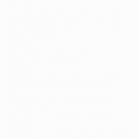
25/11/1992)
4=
Simone Inzaghi (Lazio - Marseille 5-1, 14/03/2000)
4=
Dado Pršo (Monaco - Deportivo 8-3, 05/11/2003)
4=
Ruud van Nistelrooy (Manchester United - Sparta
Praha 4-1, 03/11/2004)
4=
Andriy Shevchenko (Fenerbahçe - Milan 0-4,
23/11/2005)
4=
Lionel Messi (Barcelona - Arsenal 4-1, 06/04/2010)
4=
Bafétimbi Gomis (GNK Dinamo - Lyon 1-7,
07/12/2011)
4=
Mario Gomez (Bayern - Basilea 7-0, 13/03/2012)
4=
Robert Lewandowski (Dortmund - Real Madrid 4-1,
24/04/2013)
4=
Zlatan Ibrahimović (Anderlecht - Paris Saint-
Germain 0-5, 23/10/2013)
4=
Cristiano Ronaldo (Real Madrid - Malmö 8-0,
08/12/2015)
4=
Serge Gnabry (Tottenham - Bayern 2-7, 01/10/2019)
4
= Robert Lewandowski (Crvena Zvezda - Bayern 0-4,