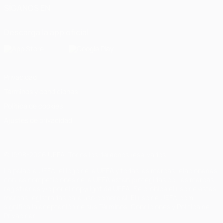
SÍGANOS EN
Descarga la app oficial
Privacidad
Términos y condiciones
Política de cookies
Ajustes de privacidad
© 1998-2026 UEFA. Todos los derechos reservados
La palabra UEFA, el logo de la UEFA y todas las marcas relacionadas
con las competiciones de la UEFA están protegidas por las marcas
registradas y/o por el copyright de UEFA. Se prohíbe el uso de estas
marcas registradas para uso comercial. El uso de UEFA.com
significa la aceptación de sus Términos, Condiciones y Política de
Privacidad.