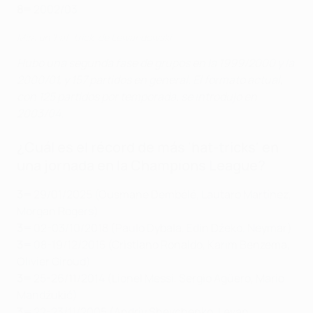
8=
2002/03
Mira un 'hat-trick' de Lewandowski
Hubo una segunda fase de grupos en la 1999/2000 y la
2000/01, y 157 partidos en general. El formato actual,
con 125 partidos por temporada, se introdujo en
2003/04.
¿Cuál es el récord de más 'hat-tricks' en
una jornada en la Champions League?
3=
29/01/2025 (Ousmane Dembélé, Lautaro Martínez,
Morgan Rogers)
3=
02-03/10/2018 (Paulo Dybala, Edin Džeko, Neymar)
3=
08-19/12/2015 (Cristiano Ronaldo, Karim Benzema,
Olivier Giroud)
3=
25-26/11/2014 (Lionel Messi, Sergio Agüero, Mario
Mandžukić)
3=
22-23/11/2005 (Andriy Shevchenko, Levan