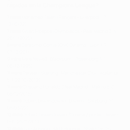
rápidos en la Champions League?
7 mins
Mohamed Salah (Rangers - Liverpool 1-7,
12/10/22)
7 mins
Kylian Mbappé (Olympiacos - Real Madrid 3-4,
26/11/2025)
8 mins
Bafétimbi Gomis (GNK Dinamo - Lyon 1-7,
07/12/2011)
9 mins
Mike Newell (Blackburn - Rosenborg 4-1,
06/12/1995)
11 mins
Raheem Sterling (Manchester City - Atalanta
5-1, 22/10/2019)
11 mins
Cristiano Ronaldo (Real Madrid - Malmö 8-0,
08/12/2015)
11 mins
Robert Lewandowski (Bayern - Salzburg 7-1,
08/03/22)
12 mins
Robert Lewandowski (Crvena Zvezda - Bayern
0-6, 26/11/2019)
12 mins
Luiz Adriano (BATE Borisov - Shakhtar 0-7,