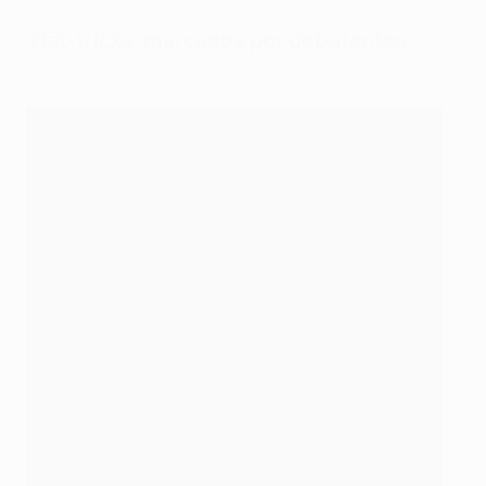
'Hat-tricks' marcados por debutantes