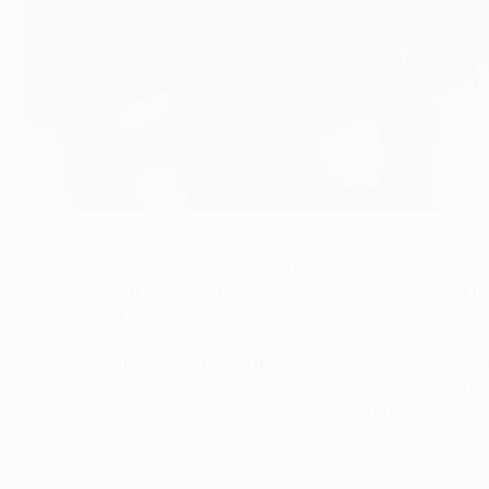
Nicolás Otamendi disputó su partido número 100 en la Champions L
Getty Images
Un total de 55 jugadores han acumulado 100 o más aparicio
exclusivo club en enero de 2026. La
lista histórica de pa
como a los que aún siguen aumentando su cuenta.
Nicolás Otamendi, central argentino del Benfica, es el últi
2026
. En la jornada 7, Jan Oblak se convirtió en el duelo del
Champions League y el segundo del Atlético, después de K