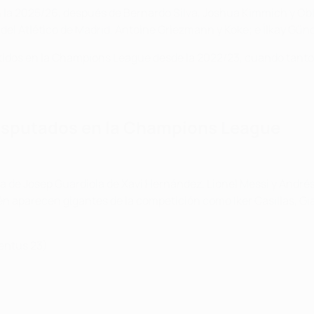
 la 2025/26, después de Bernardo Silva, Joshua Kimmich y Obl
del Atlético de Madrid, Antoine Griezmann y Koke; e İlkay Gün
tidos en la Champions League desde la 2022/23, cuando tanto
disputados en la Champions League
na de Josep Guardiola de Xavi Hernández, Lionel Messi y André
n aparecen gigantes de la competición como Iker Casillas, Gia
ventus 23)