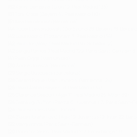
152
Karim Benzema (Lyon 19, Real Madrid 133)
151
Toni Kroos (Bayern 41, Real Madrid 110)
151
Xavi Hernández (Barcelona)
144
Robert Lewandowski (Dortmund 28, Bayern 78, Barcel
142
Luka Modrić (Tottenham 8, Real Madrid 134)
142
Raúl González (Real Madrid 130, Schalke 12)
142
Sergio Ramos (Real Madrid 129, Paris Saint-Germain 8, 
141
Ryan Giggs (Man United)
130
Andrés Iniesta (Barcelona)
129
Sergio Busquets (Barcelona)
128
Gerard Piqué (Man United 4, Barcelona 124)
125
David Alaba (Bayern 91, Real Madrid 34)
125
Clarence Seedorf (Ajax 11, Real Madrid 25, Milan 89)
124
Gianluigi Buffon (Parma 6, Juventus 113, Paris Saint-G
124
Paul Scholes (Man United)
124
Zlatan Ibrahimović (Ajax 19, Juventus 19, Inter 22, Bar
122
Marquinhos (Paris Saint-Germain)
120
Roberto Carlos (Real Madrid 107, Fenerbahçe 13)