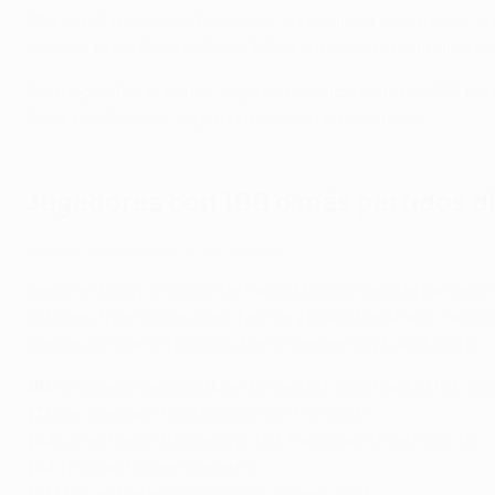
Otamendi fue el cuarto jugador en alcanzar el centenar en
pasada: el capitán del Paris, Marquinhos; sus compañeros 
Gündoğan fue el primer jugador que alcanzaba los 100 par
Silva, del Chelsea, llegaron a los cien encuentros.
Jugadores con 100 o más partidos 
Paradas memorables de Iker Casillas
Desde el Milan de los 90 de Paolo Maldini hasta el Barcelo
Scholes, Ryan Giggs, Gary Neville y David Beckham. Tambié
Ramos, Cristiano Ronaldo, Karim Benzema y Luka Modrić.
183
Cristiano Ronaldo (Man United 59, Real Madrid 101, Ju
177
Iker Casillas (Real Madrid 150, Porto 27)
163
Lionel Messi (Barcelona 149, Paris Saint-Germain 14)
163
Thomas Müller (Bayern)
161
Manuel Neuer (Schalke 22, Bayern 139)