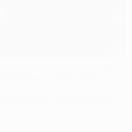
ente a la jornada 8 de la temporada 2025/26
ás Otamendi se ha convertido en el último en unirse al
adores presentes en los inicios de la competición, así
 100 encuentros
contra el Real Madrid el 28 de enero de
ar el centenar de partidos con un mismo equipo en la