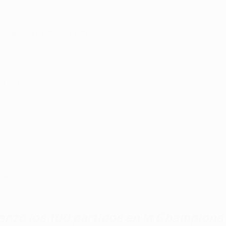
, Paris Saint-Germain 2)
ea 25)
v 26)
canzó los 100 partidos en la Champion