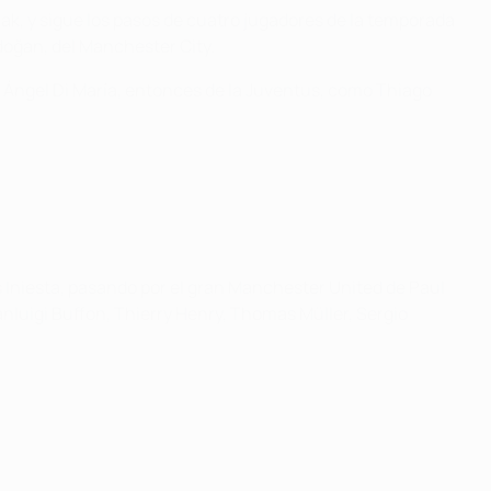
ak, y sigue los pasos de cuatro jugadores de la temporada
doğan, del Manchester City.
 Ángel Di María, entonces de la Juventus, como Thiago
s Iniesta, pasando por el gran Manchester United de Paul
nluigi Buffon, Thierry Henry, Thomas Müller, Sergio