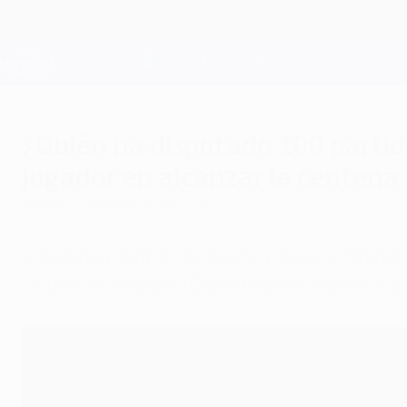
Saltar
al
contenido
Champions League oficial
principal
Resultados en directo y Fantasy
UEFA Champions League
¿Quién ha disputado 100 partid
jugador en alcanzar la centena
viernes, 29 de mayo de 2026
El defensa central del Benfica, Nicolás Otame
clubes del mundo. ¿Quién más ha llegado a la