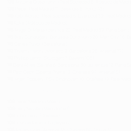
120
Antoine Griezmann (Real Sociedad 6, Atlético de Madri
120
Pepe (Real Madrid 71, Beşiktaş 6, Porto 43)
119
Xabi Alonso (Real Sociedad 8, Liverpool 39, Real Madrid
118
Koke (Atlético de Madrid)
116
Ángel Di María (Benfica 20, Real Madrid 39, Paris Sain
115
İlkay Gündoğan (Borussia Dortmund 20, Man City 76, Ba
115
Carles Puyol (Barcelona)
112
Thierry Henry (Monaco 9, Barcelona 26, Arsenal 77)
112
Philipp Lahm (Stuttgart 7, Bayern 105)
111
Dani Alves (Sevilla 8, Barcelona 80, Juventus 12, Paris 
111
Petr Čech (Sparta Praha 12, Chelsea 94, Arsenal 5)
110
Arjen Robben (PSV Eindhoven 10, Chelsea 19, Real Madri
David Beckham, lo más destacado de una carrera brillante
109
Paolo Maldini (Milan)
109
Gary Neville (Man United)
109
John Terry (Chelsea)
109
Joshua Kimmich (Bayern)
108
Ashley Cole (Arsenal 45, Chelsea 60, Roma 3)