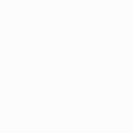
108
Patrice Evra (Monaco 21, Man United 65, Juventus 22)
108
Andrea Pirlo (Inter 5, Milan 78, Juventus 25)
107
David Beckham (Man United 77, Real Madrid 26, Milan 2
106
Jan Oblak (Atlético de Madrid)
106
Víctor Valdés (Barcelona)
105
Frank Lampard (Chelsea 102, Manchester City 3)
105
Thiago Silva (Milan 20, Paris Saint-Germain 60, Chels
104
Cesc Fàbregas (Arsenal 55, Barcelona 26, Chelsea 23)
104
Bernardo Silva (Monaco 18, Man City 86)
103
Luís Figo (Barcelona 24, Real Madrid 58, Inter 21)
103
Oliver Kahn (Bayern)
103
Fernandinho (Shakhtar Donetsk 30, Man City 73)
102
Marcelo (Real Madrid)
102
Nicolás Otamendi (Porto 17, Man City 39, Benfica 46)
100
Andriy Shevchenko (Milan 59, Chelsea 15, Dynamo Kyi
¿Quién fue el primer jugador que al