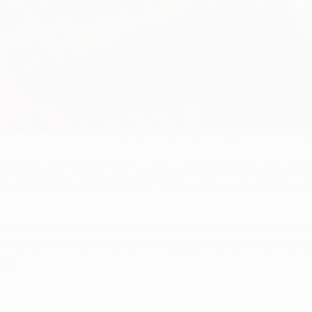
eague en el encuentro del Benfica contra el Real Madrid, correspondi
nes en la UEFA Champions League a lo largo de los años. Nicol
rtidos disputados en la UEFA Champions League
incluye a los jug
mo nombre en incorporarse a la ilustre lista, tras alcanzar los
 Atleti
contra el Galatasaray
en el jugador número 31 en alcanz
oke.