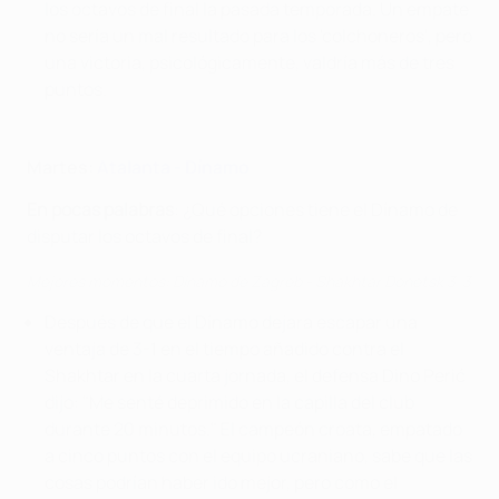
los octavos de final la pasada temporada. Un empate
no sería un mal resultado para los 'colchoneros', pero
una victoria, psicológicamente, valdría más de tres
puntos.
Martes:
Atalanta - Dínamo
En pocas palabra
s
: ¿Qué opciones tiene el Dínamo de
disputar los octavos de final?
Mejores momentos: Dínamo de Zagreb - Shakhtar Donetsk 3-3
Después de que el Dínamo dejara escapar una
ventaja de 3-1 en el tiempo añadido contra el
Shakhtar en la cuarta jornada, el defensa Dino Perić
dijo: "Me senté deprimido en la capilla del club
durante 20 minutos." El campeón croata, empatado
a cinco puntos con el equipo ucraniano, sabe que las
cosas podrían haber ido mejor, pero como el