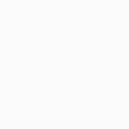
Mejores momentos: Salzburgo - Genk 6-2
El entrenador del Salzburgo, Jesse Marsch, describió
a Erling Braut Haaland como "positivo, enérgico y
electrizante", después de que el joven de 19 años
lograra un 'hat-trick' en su debut en la UEFA
Champions League contra el Genk en la primera
jornada. No fue casualidad, ya que marcó cuatro
goles más en los tres siguientes partidos, pero el
sueño del delantero de convertir a Salzburgo en "el
nuevo Ajax" y de seguir en lo más alto de la
competición de esta temporada podría terminar a
menos que gane en Bélgica. El Liverpool se enfrenta
al Nápoles en el otro partido del Grupo E. Si el
Salzburgo no gana, el equipo inglés y el italiano se
clasificarán. Y si ganan los campeones austriacos, el
partido contra el campeón de Europa de la sexta
jornada podría ser dramático.