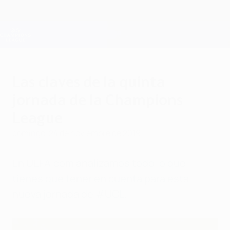
Saltar
al
contenido
Champions League oficial
Consíguela
principal
Resultados en directo y Fantasy
UEFA Champions League
Las claves de la quinta
jornada de la Champions
League
domingo, 24 de noviembre de 2019
En UEFA.com analizamos todo lo que
tienes que tener en cuenta para esta
nueva jornada de #UCL.