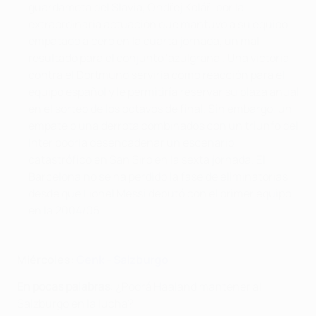
guardameta del Slavia, Ondřej Kolář, por la
extraordinaria actuación que mantuvo a su equipo
empatado a cero en la cuarta jornada, un mal
resultado para el conjunto 'azulgrana'. Una victoria
contra el Dortmund serviría como reacción para el
equipo español y le permitiría reservar su plaza anual
en el sorteo de los octavos de final. Sin embargo, un
empate o una derrota combinados con un triunfo del
Inter podría desencadenar un escenario
catastrófico en San Siro en la sexta jornada. El
Barcelona no se ha perdido la fase de eliminatorias
desde que Lionel Messi debutó con el primer equipo
en la 2004/05.
Miércoles:
Genk - Salzburgo
En pocas palabras
: ¿Podrá Haaland mantener al
Salzburgo en la lucha?