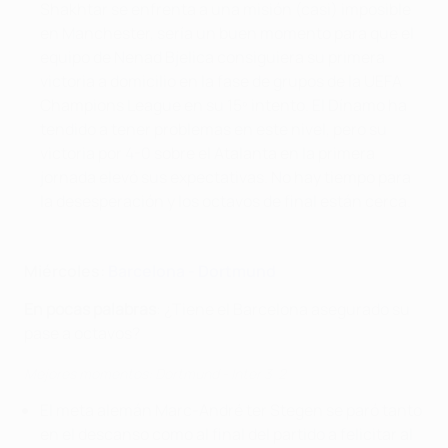
Shakhtar se enfrenta a una misión (casi) imposible
en Manchester, sería un buen momento para que el
equipo de Nenad Bjelica consiguiera su primera
victoria a domicilio en la fase de grupos de la UEFA
Champions League en su 15º intento. El Dínamo ha
tendido a tener problemas en este nivel, pero su
victoria por 4-0 sobre el Atalanta en la primera
jornada elevó sus expectativas. No hay tiempo para
la desesperación y los octavos de final están cerca.
Miércoles:
Barcelona - Dortmund
En pocas palabras
: ¿Tiene el Barcelona asegurado su
pase a octavos?
Mejores momentos: Dortmund - Inter 3-2
El meta alemán Marc-André ter Stegen se paró tanto
en el descanso como al final del partido a felicitar al