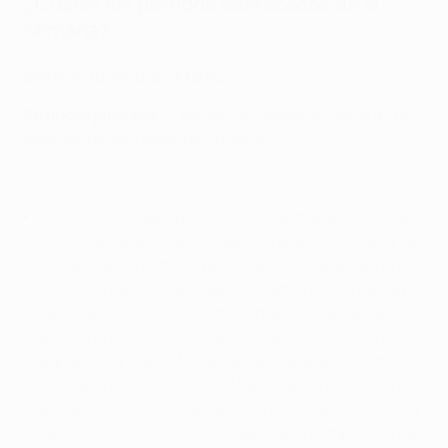
¿Cuáles los partidos destacados de la
semana?
Martes:
Juventus - Atlético
En pocas palabras
: El equipo de Simeone vuelve a Turín
para vengarse y levantar la moral.
Mejores momentos: Juventus - Atlético 3-0
El Atlético, un equipo construido a imagen de Diego
Simeone, se enorgullece de su trabajo hercúleo y de
no dar nada a cambio, pero ese estilo de juego no le
sirvió frente al Leverkusen en Alemania, donde cayó
derrotado (2-1) en la última jornada. Después del
encuentro el centrocampista Saúl dijo: "Son un
equipo muy fuerte físicamente". Juegue su 'némesis'
Cristiano Ronaldo o no, el Atlético estará ansioso por
ganar a la Juventus de Turín, y no olvidará cómo una
derrota por 3-0 en Turín lo apeó de la competición en