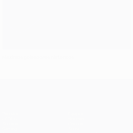
Máximos goleadores históricos
UEFA Champions League
Partidos
Equipos
UEFA.tv
Noticias
Sorteos
Historia
Gaming
Sobre