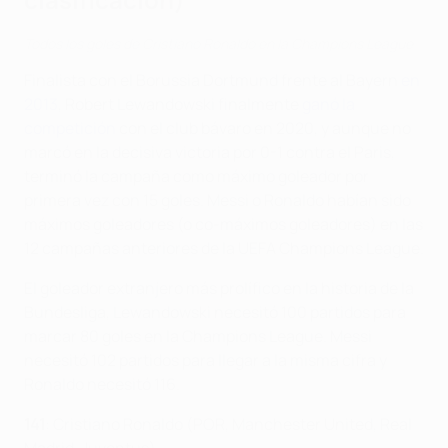
Todos los goles de Cristiano Ronaldo en la Champions League
Finalista con el Borussia Dortmund frente al Bayern
en
2013
, Robert Lewandowski finalmente
ganó la
competición
con el club bávaro en 2020, y aunque no
marcó en la decisiva victoria por 0-1 contra el Paris,
terminó la campaña como máximo goleador por
primera vez con 15 goles. Messi o Ronaldo habían sido
máximos goleadores (o co-máximos goleadores) en las
12 campañas anteriores de la UEFA Champions League.
El goleador extranjero más prolífico en la historia de la
Bundesliga, Lewandowski necesitó 100 partidos para
marcar 80 goles en la Champions League. Messi
necesitó 102 partidos para llegar a la misma cifra y
Ronaldo necesitó 116.
141
: Cristiano Ronaldo (POR, Manchester United, Real