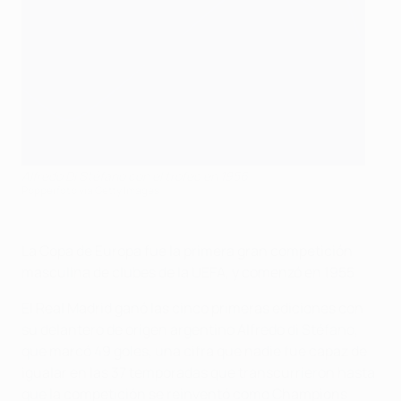
Alfredo Di Stéfano con el trofeo en 1956
Popperfoto via Getty Images
La Copa de Europa fue la primera gran competición
masculina de clubes de la UEFA, y comenzó en 1955.
El Real Madrid ganó las cinco primeras ediciones con
su delantero de origen argentino Alfredo di Stéfano,
que marcó 49 goles, una cifra que nadie fue capaz de
igualar en las 37 temporadas que transcurrieron hasta
que la competición se reinventó como Champions