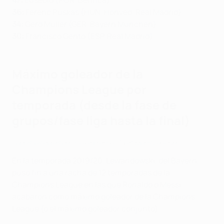
47:
Eusébio (POR, Benfica)
36:
Ferenc Puskás (HUN, Honvéd, Real Madrid)
34:
Gerd Müller (GER, Bayern München)
30:
Francisco Gento (ESP, Real Madrid)
Máximo goleador de la
Champions League por
temporada (desde la fase de
grupos/fase liga hasta la final)
Todos los goles de Haaland en la Champions League
En la temporada 2019/20, Lewandowski, del Bayern,
puso fin a una racha de 12 temporadas de la
Champions League en las que Ronaldo o Messi
acabaron como máximo goleador de la Champions
League (o el máximo goleador conjunto).