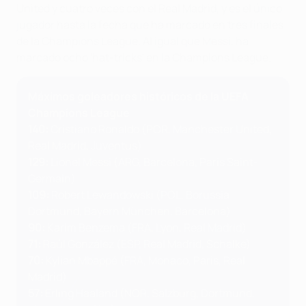
United y cuatro veces con el Real Madrid, y es el único
jugador hasta la fecha que ha marcado en tres finales
de la Champions League. Al igual que Messi, ha
marcado ocho 'hat-tricks' en la Champions League.
Máximos goleadores históricos de la UEFA
Champions League
140:
Cristiano Ronaldo (POR, Manchester United,
Real Madrid, Juventus)
129:
Lionel Messi (ARG, Barcelona, Paris Saint-
Germain)
109:
Robert Lewandowski (POL, Borussia
Dortmund, Bayern München, Barcelona)
90:
Karim Benzema (FRA, Lyon, Real Madrid)
71:
Raúl González (ESP, Real Madrid, Schalke)
70:
Kylian Mbappé (FRA, Monaco, Paris, Real
Madrid)
57:
Erling Haaland (NOR, Salzburg, Dortmund,