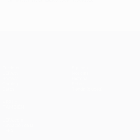
Última actualización: sábado, 30 de mayo de 2026
UEFA Champions League
Partidos
Equipos
UEFA.tv
Noticias
Sorteos
Historia
Gaming
Sobre
Datos
Tienda (clubes)
VISITE
TAMBIÉN
UEFA.com
Fundación de la
UEFA