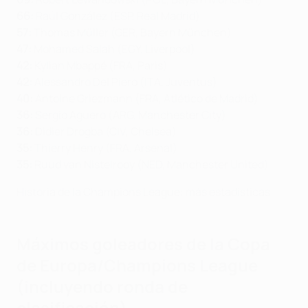
66:
Raúl González (ESP, Real Madrid)
57:
Thomas Müller (GER, Bayern München)
47:
Mohamed Salah (EGY, Liverpool)
42:
Kylian Mbappé (FRA, Paris)
42:
Alessandro Del Piero (ITA, Juventus)
40:
Antoine Griezmann (FRA, Atlético de Madrid)
36:
Sergio Agüero (ARG, Manchester City)
36:
Didier Drogba (CIV, Chelsea)
35:
Thierry Henry (FRA, Arsenal)
35:
Ruud van Nistelrooy (NED, Manchester United)
Historia de la Champions League: más estadísticas
Máximos goleadores de la Copa
de Europa/Champions League
(incluyendo ronda de
clasificación)