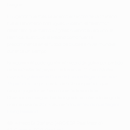
League.
El jugador que más se acercó al récord de Di Stéfano
fue el fenómeno portugués Eusébio, el talentoso
delantero que marcó 47 goles cuando su equipo, el
Benfica, sustituyó al Madrid como fuerza
predominante en el fútbol de clubes a nivel mundial
durante un tiempo.
Ni siquiera él pudo igualar el récord de goles por partido
de la estrella del Bayern de los años 70, Gerd Müller,
cuyos
34 goles en la Copa de Europa llegaron en sólo
35 partidos
, un promedio de 0,97 por partido que
ningún jugador, antes o durante la era de la
Champions League, había logrado emular a lo largo de
una carrera de 20 o más partidos
antes de que llegara
Erling Haaland
.
49:
Alfredo Di Stéfano (ARG/ESP, Real Madrid)