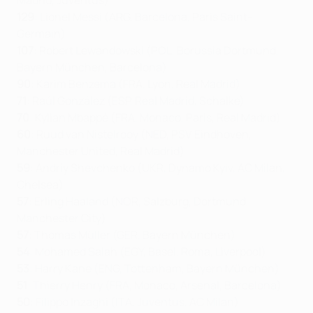
Madrid, Juventus)
129
: Lionel Messi (ARG, Barcelona, Paris Saint-
Germain)
107
: Robert Lewandowski (POL, Borussia Dortmund,
Bayern München, Barcelona)
90
: Karim Benzema (FRA, Lyon, Real Madrid)
71
: Raúl González (ESP, Real Madrid, Schalke)
70
:
Kylian Mbappé (FRA, Monaco, Paris, Real Madrid)
60
: Ruud van Nistelrooy (NED, PSV Eindhoven,
Manchester United, Real Madrid)
59
: Andriy Shevchenko (UKR, Dynamo Kyiv, AC Milan,
Chelsea)
57
:
Erling Haaland (NOR, Salzburg, Dortmund,
Manchester City)
57
:
Thomas Müller (GER, Bayern München)
54
:
Mohamed Salah (EGY, Basel, Roma, Liverpool)
53
: Harry Kane (ENG, Tottenham, Bayern München)
51
: Thierry Henry (FRA, Monaco, Arsenal, Barcelona)
50
: Filippo Inzaghi (ITA, Juventus, AC Milan)