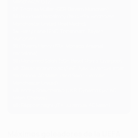
Manchester City)
57:
Thomas Müller (GER, Bayern München)
56:
Ruud van Nistelrooy (NED, PSV Eindhoven,
Manchester United, Real Madrid)
54:
Harry Kane (ENG, Tottenham, Bayern
München)
50:
Thierry Henry (FRA, Monaco, Arsenal,
Barcelona)
50:
Mohamed Salah (EGY, Basel, Roma, Liverpool)
48:
Zlatan Ibrahimović (SWE, Ajax, Juventus, Inter,
Barcelona, AC Milan, Paris Saint-Germain,
Manchester United)
48:
Andriy Shevchenko (UKR, Dynamo Kyiv, AC
Milan, Chelsea)
46:
Filippo Inzaghi (ITA, Juventus, AC Milan)
Máximos goleadores de la UEFA