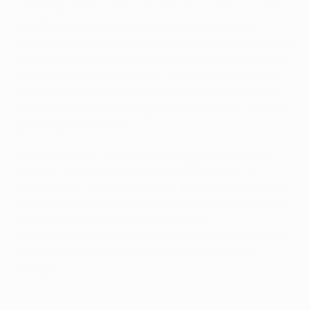
máximos goleadores históricos de la UEFA Champions League
Getty Images
La UEFA Champions League, que se disputó por
primera vez en la temporada 1992/93, se ha convertido
en un sinónimo del hogar de los mejores delanteros de
la historia del fútbol mundial, con Cristiano Ronaldo,
Lionel Messi, Robert Lewandowski y Karim Benzema
entre otros, todos ellos capaces de acumular cifras de
goles impresionantes.
Ronaldo y Messi fueron los dos primeros jugadores
hasta la fecha en marcar más de 100 goles en la
competición , con Lewandowski alcanzando su propio
centenar y, al igual que el resto de jugadores en el top
ten de todos los tiempos de la Copa de
Europa/Champions League, ninguno de ellos participó
en la competición cuando todavía era la Copa de
Europa.