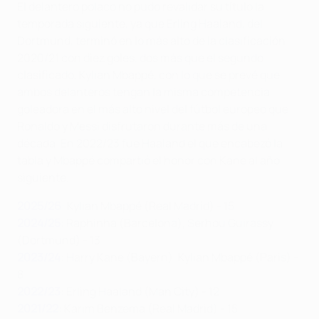
El delantero polaco no pudo revalidar su título la
temporada siguiente, ya que Erling Haaland, del
Dortmund, terminó en lo más alto de la clasificación
2020/21 con diez goles, dos más que el segundo
clasificado, Kylian Mbappé, con lo que se prevé que
ambos delanteros tengan la misma competencia
goleadora en el más alto nivel del fútbol europeo que
Ronaldo y Messi disfrutaron durante más de una
década. En 2022/23 fue Haaland el que encabezó la
tabla y Mbappé compartió el honor con Kane al año
siguiente.
2025/26
: Kylian Mbappé (Real Madrid) - 15
2024/25
: Raphinha (Barcelona), Serhou Guirassy
(Dortmund) - 13
2023/24
: Harry Kane (Bayern), Kylian Mbappé (Paris) -
8
2022/23
: Erling Haaland (Man City) - 12
2021/22
: Karim Benzema (Real Madrid) - 15