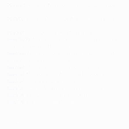
2002/03
:
Ruud van Nistelrooy (Manchester United) -
12
2001/02
:
Ruud van Nistelrooy (Manchester United) -
10
2000/01
:
Raúl González (Real Madrid) - 7
1999/2000
:
Mário Jardel (Porto), Rivaldo (Barcelona),
Raúl González (Real Madrid) - 10
1998/99
:
Andriy Shevchenko (Dynamo Kyiv, Dwight
Yorke (Manchester United) - 8
1997/98
:
Alessandro Del Piero (Juventus) - 10
1996/97
:
Milinko Pantić (Atlético de Madrid) - 5
1995/96
:
Jari Litmanen (Ajax) - 9
1994/95
:
George Weah (Paris Saint-Germain) - 7
1993/94
:
Hristo Stoichkov (Barcelona) - 5
1992/93
: Franck Sauzée (Marseille) - 5
© 1998-2026 UEFA. All rights reserved.