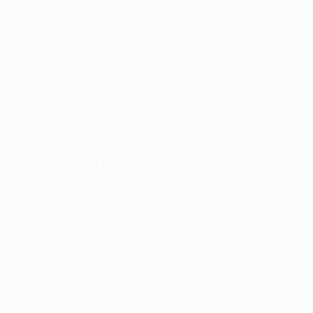
de clubes de la UEFA, así como el
más prolífico de la
historia del fútbol internacional a nivel de selecciones
.
Todos los goles de Cristiano Ronaldo en la Champions League
En un principio no era un delantero puro, y no marcó
hasta su 27º partido de la Champions League durante
su primera etapa en el Manchester United. Sin
embargo, después de pasar de la banda a una posición
más centrada, el portugués empezó a ver puerta con
una regularidad asombrosa, y continuó acumulando
grandes cifras después de dejar Old Trafford por el Real
Madrid.
El 18 de abril de 2017 se convirtió en el primer jugador
en llegar a los 100 goles en la Champions League,
celebrando el centenar de goles
con un 'hat-trick' ante
el Bayern
.
Ronaldo ha ganado la competición una vez con el