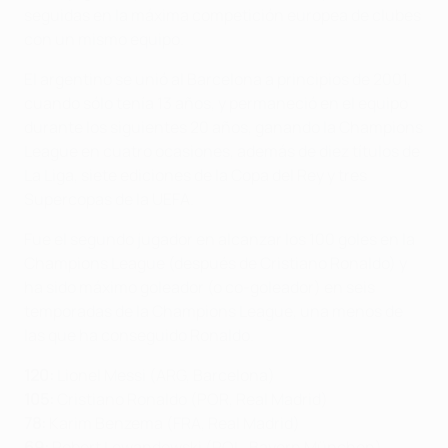
seguidas en la máxima competición europea de clubes
con un mismo equipo.
El argentino se unió al Barcelona a principios de 2001,
cuando sólo tenía 13 años, y permaneció en el equipo
durante los siguientes 20 años, ganando la Champions
League en cuatro ocasiones, además de diez títulos de
La Liga, siete ediciones de la Copa del Rey y tres
Supercopas de la UEFA.
Fue el segundo jugador en alcanzar los 100 goles en la
Champions League (después de Cristiano Ronaldo) y
ha sido máximo goleador (o co-goleador) en seis
temporadas de la Champions League, una menos de
las que ha conseguido Ronaldo.
120:
Lionel Messi (ARG, Barcelona)
105:
Cristiano Ronaldo (POR, Real Madrid)
78:
Karim Benzema (FRA, Real Madrid)
69:
Robert Lewandowski (POL, Bayern München)