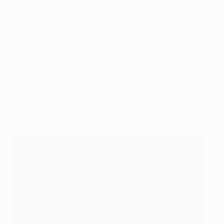
dos goles y en todo momento se sumó al ataque. Y en la
defensa juegó correctamente.
La UEFA entregará un premio oficial de Jugador del
Partido después de cada partido de eliminatorias de la
UEFA Champions League para reconocer a las mejores
actuaciones en la mejor competición europea de
clubes.
Así lo vivimos: Delfín Ramírez (
@UEFAcomDelfinR
)