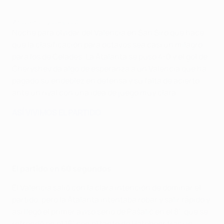
Atalanta - Valencia 4 -1
Noche para olvidar del Valencia en San Siro que hace
que la clasificación para octavos sea casi un milagro
para los de Celades. La Atalanta se puso 4-0 y el gol de
Cheryshev da algo de esperanza a un Valencia que ha
pagado su endeblez en defensa y su falta de acierto
ante un rival con una idea de juego muy clara.
ASÍ VIVIMOS EL PARTIDO
El partido en 60 segundos
El Valencia salió con la clara intención de dominar el
partido, pero la Atalanta intentaba robar y salir rápido y
así llegó el primer aviso serio de Pašalić en el 8’, que se
refrendó en el 16’ con el tanto de Hateboer tras un