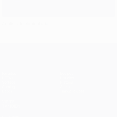
Análisis de eliminatorias
UEFA Champions League
Partidos
Equipos
UEFA.tv
Noticias
Sorteos
Historia
Gaming
Sobre
Datos
Tienda (clubes)
VISITE
TAMBIÉN
UEFA.com