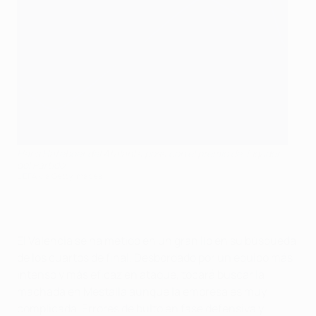
Hans Hateboer del Atalanta posa con el premio de Jugador
del Partido
UEFA via Getty Images
El Valencia se ha metido en un gran lío en su búsqueda
de los cuartos de final. Desbordado por un equipo más
intenso y más eficaz en ataque, tocará buscar la
machada en Mestalla aunque la empresa es muy
complicada. Errores de bulto en fase defensiva y