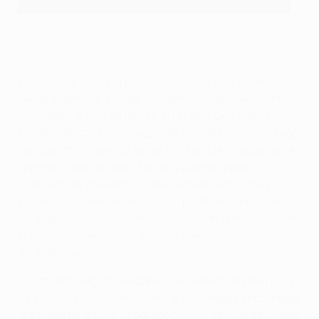
Los jugadores del Atalanta celebran un gol
Getty Images
El gol tranquilizó a la Atalanta e hizo que el Valencia
pudiera dominar y gozar de buenas ocasiones, como
un disparo al palo de Ferran en el 30’ y una buena
acción colectiva con disparo de Guedes al que no llegó
Mangala minutos más tarde. El Valencia se agarraba a
la versatilidad de Soler, Ferran y Guedes para
intercambiar posiciones, pero seguía siendo muy
inocente en fase defensiva con pérdidas innecesarias.
Así llegó el 2-0 de Iličić en el 42', con un gran disparo en
el que sus rivales mostraron las carencias defensivas
del Valencia.
La Atalanta seguía buscando las debilidades del rival y
tras varios avisos, fue Freuler el que dejaba encarrilada
la eliminatoria para su equipo con un gol que describía