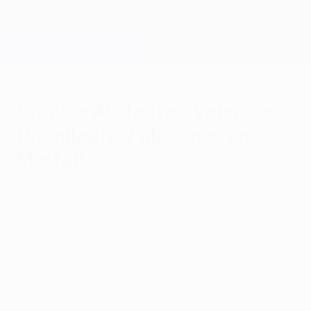
Saltar
al
contenido
Champions League oficial
Consíguela
principal
Resultados en directo y Fantasy
UEFA Champions League
Crónica Atalanta - Valencia:
Un milagro y algo más en
Mestalla
miércoles, 19 de febrero de 2020
por Delfín Ramírez
El 4-1 deja al Valencia con la eliminatoria
muy complicada. Hará falta algo
espectacular en la vuelta, que deberá venir
con una mejora radical en defensa y
acierto en ataque.