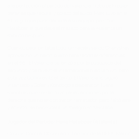
a la perfección el partido del Valencia. Robo de Freuler,
defensa que recula, y golazo del suizo. Maxi tuvo en el
61’ el gol que pudo dar vida a su equipo, pero fue
Hateboer el que daba el mazazo para la Atalanta un
minuto después.
Cuando peor pintaba todo, un recién salido Cheryshev
aprovechó un balón suelto para recortar diferencias
en el 66’. El Valencia se lanzó a por la búsqueda del
segundo y de nuevo el internacional ruso la tuvo, pero
esta vez Gollini evitó el tanto. El Valencia lo siguió
intentado y Soler y Kondogbia dispararon fuera,
mientras que Ferran tuvo varias acciones por la
derecha que no encontraron rematador, pero faltó aire
y acierto. Se necesitará un milagro en Mestalla
Jugador del Partido: Hans Hateboer (Atalanta)
Cosmin Contra, Observador Técnico de la UEFA: Marcó