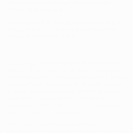
•
Próximos partidos: Chelsea - Sporting, Maribor -
Schalke (10 de diciembre)
El Sporting Clube de Portugal se coloca segundo en el
Grupo G de la UEFA Champions League después de
derrotar al NK Maribor en Lisboa.
El Sporting comenzaba la tarde en tercera plaza de su
sección, pero pronto se hizo con el control del partido y
Carlos Mané adelantó a los suyos. Nani dobló la ventaja
pasada la media hora de juego. Sin embargo, los lusos
sufrieron un duro golpe cuando Jefferson se introdujo
la pelota en propia puerta. Tras un parón en el
descanso por un fallo eléctrico, Islam Slimani aseguró
el triunfo local con una buena volea.
El Sporting ya había probado al meta Jasmin
Handanović con un lanzamiento de falta de Nani antes