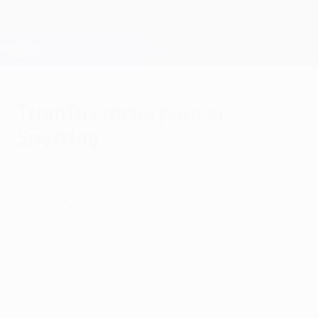
Saltar
al
contenido
Champions League oficial
Consíguela
principal
Resultados en directo y Fantasy
UEFA Champions League
Triunfo crucial para el
Sporting
martes, 25 de noviembre de 2014
Sporting Clube de Portugal - NK Maribor 3-1
Los goles de Carlos Mané, Nani y Slimani
permiten al conjunto luso colocarse
segundo en el Grupo G a falta de una
jornada.