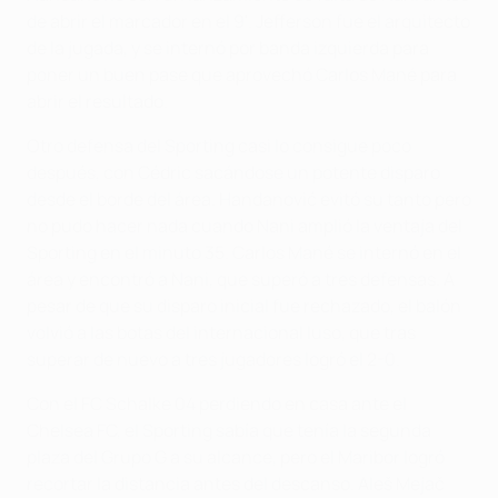
de abrir el marcador en el 9'. Jefferson fue el arquitecto
de la jugada, y se internó por banda izquierda para
poner un buen pase que aprovechó Carlos Mané para
abrir el resultado.
Otro defensa del Sporting casi lo consigue poco
después, con Cédric sacándose un potente disparo
desde el borde del área. Handanović evitó su tanto pero
no pudo hacer nada cuando Nani amplió la ventaja del
Sporting en el minuto 35. Carlos Mané se internó en el
área y encontró a Nani, que superó a tres defensas. A
pesar de que su disparo inicial fue rechazado, el balón
volvió a las botas del internacional luso, que tras
superar de nuevo a tres jugadores logró el 2-0.
Con el FC Schalke 04 perdiendo en casa ante el
Chelsea FC, el Sporting sabía que tenía la segunda
plaza del Grupo G a su alcance, pero el Maribor logró
recortar la distancia antes del descanso. Aleš Mejač