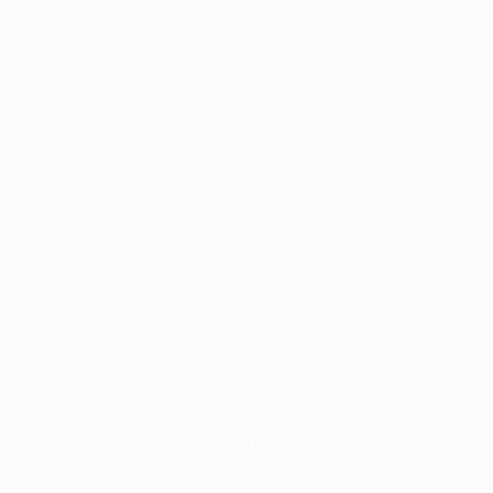
subió por la banda izquierda y aunque su centro no lo
llegó a conectar Luka Zahović, Jefferson acabó
metiéndose el balón en su propia portería.
Tras el comienzo, con retraso por culpa de un fallo
eléctrico, de la segunda parte, el Sporting restauró su
ventaja de dos goles en el minuto 65. Otra vez Nani
estuvo involucrado, peinando un centro de João Mário
apra Slimani, que voleó desviado.
Esta misma combinación casi acaba en el 4-1 poco
después. Handanović blocó un remate de Slimani tras
centro de Nani, y luego el portero esloveno detuvo un
potente disparo de André Carrillo antes de otro remate
de cabeza de Nani que se fue fuera. Aunque
Handanović hizo otra gran parade tras un disparo de
William Carvalho, la victoria del Sporting ya estaba
asegurada. El Maribor ahora puede ser como máximo
tercero de grupo.