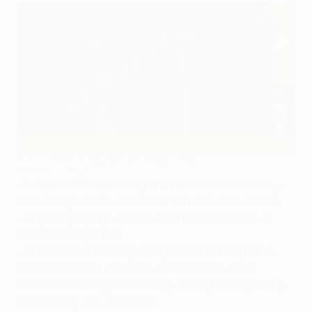
Nani celebra el segundo gol del Sporting
©AFP/Getty Images
•
Los goles en la primera parte de
Carlos Mané (10') y
Nani (35') pusieron a los lusos con una clara ventaja
•
El gol en propia puerta de
Jefferson (42') metió al
Maribor en el partido
•
El comienzo de la segunda parte se retrasó por un
fallo eléctrico en el
Estádio José Alvalade
•
Islam
Slimani (65') aseguró los tres puntos para el Sporting.
El Maribor queda eliminado