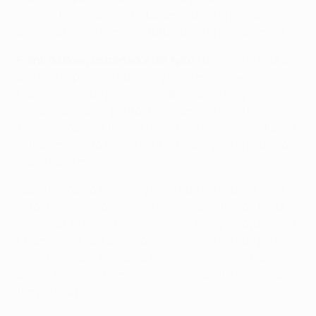
cómo lo hace. No sé si trabajamos de una forma
parecida pero si vemos el fútbol de una forma similar.
Frank de Boer, entrenador del Ajax
El Barcelona está a
un nivel superior al nuestro y tiene más experiencia.
Cada equipo que juega aquí sabe que es muy
complicado sacar puntos pero vamos a intentarlo.
Tenemos que ser fieles a nuestro estilo, con confianza.
Si hacemos esto estaré contento, porque no podemos
hacer nada más.
Nuestro equipo es joven y tiene que aprender a jugar
estos partidos, conocer este nivel tan alto, con tanta
velocidad. Primero tienes que vivir esto y sino juegas la
Champions League no conoces el nivel así que para
nosotros, sobre todo para los más jóvenes, es muy
bueno. Creo que hemos crecido [respecto a la pasada
temporada].