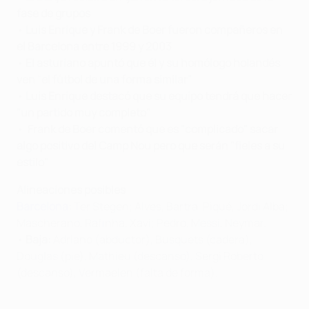
fase de grupos
•
Luis Enrique y Frank de Boer fueron compañeros en
el Barcelona entre 1999 y 2003
•
El asturiano apuntó que él y su homólogo holandés
ven
"
el fútbol de una forma similar"
•
Luis Enrique destacó que su equipo tendrá que
hacer
"un partido muy completo"
•
Frank de Boer comentó que es "complicado" sacar
algo positivo del Camp Nou pero que
serán "fieles a su
estilo"
Alineaciones posibles
Barcelona
:
Ter Stegen; Alves, Bartra, Piqué, Jordi Alba;
Mascherano, Rafinha, Xavi; Pedro, Messi, Neymar.
•
Baja:
Adriano (abductor), Busquets (cadera),
Douglas (pie), Mathieu (descanso), Sergi Roberto
(descanso), Vermaelen (falta de forma).