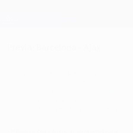
Saltar
al
contenido
Champions League oficial
Consíguela
principal
Resultados en directo y Fantasy
UEFA Champions League
Previa: Barcelona - Ajax
lunes, 20 de octubre de 2014
por Dúnia Martín
Tras la derrota ante el Paris en la segunda
jornada, los azulgranas esperan sumar los
tres puntos frente al conjunto holandés,
una victoria clave para conseguir su
objetivo de terminar al frente del Grupo F.
Conferencia de prensa: Luis Enrique y Neymar (Barcelona)
•
El Barça recibirá al Ajax en la tercera jornada de la