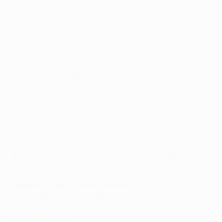
Este es nuestro momento, tenemos que ser fieles a
nuestra filosofía. Tenemos que practicar nuestro
fútbol y hacerlo de la mejor forma posible. Sé que no
abriremos las puertas pero vamos a luchar hasta el
final. Quiero ver actitud y quiero ver resultados.
Algunos de nuestros jugadores clave están lesionados
y es una lástima pero tenemos a otros que pueden
sustituirles.
[Leo Messi] Bate todos los récords y en breve batirá
uno nuevo. Para mí es increíble, todavía es joven y ha
batido casi todos los récords como goleador. Por esta
razón, para mí, es el mejor del mundo. No solo por sus
goles, también por sus asistencias. Es un jugador muy
completo.
Resultados del fin de semana
Barcelona - SD Eibar 3-
0
(Xavi 60', Neymar 72', Messi 74')
FC Twente - Ajax 1-1
(Jesús Manuel Corona 17';
Sigthórsson 71')