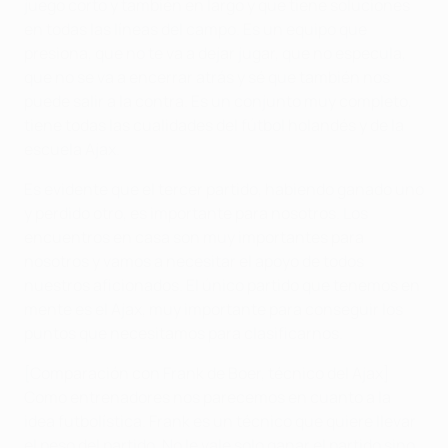
juego corto y también en largo y que tiene soluciones
en todas las líneas del campo. Es un equipo que
presiona, que no te va a dejar jugar, que no especula,
que no se va a encerrar atrás y sé que también nos
puede salir a la contra. Es un conjunto muy completo,
tiene todas las cualidades del fútbol holandés y de la
escuela Ajax.
Es evidente que el tercer partido, habiendo ganado uno
y perdido otro, es importante para nosotros. Los
encuentros en casa son muy importantes para
nosotros y vamos a necesitar el apoyo de todos
nuestros aficionados. El único partido que tenemos en
mente es el Ajax, muy importante para conseguir los
puntos que necesitamos para clasificarnos.
[Comparación con Frank de Boer, técnico del Ajax]
Como entrenadores nos parecemos en cuanto a la
idea futbolística. Frank es un técnico que quiere llevar
el peso del partido. No le vale solo ganar el partido sino