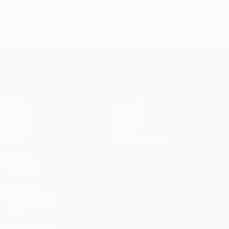
Previa: Roma - Bayern
UEFA Champions League
Partidos
Equipos
UEFA.tv
Noticias
Sorteos
Historia
Gaming
Sobre
Datos
Tienda (clubes)
VISITE
TAMBIÉN
UEFA.com
Fundación de la
UEFA
SÍGANOS EN