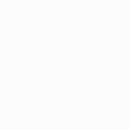
Ajax
:
Cillessen; Van Rhijn, Veltman, Moisander,
Viergever; Klaassen, Zimling, Andersen; Schöne,
Sigthórsson, El Ghazi.
•
Baja:
Fischer (bíceps femoral), Serero (bíceps
femoral), Boilesen (conmoción cerebral)
Luis Enrique, entrenador del Barcelona
Hay que hacer un partido muy completo para evitar
que se vean todas las virtudes del Ajax, que son
muchas. Es un equipo muy estructurado, que sabe
atacar, que arriesga desde atrás, que tiene criterio a la
hora de jugar y un equipo que en el aspecto defensivo
presiona. El año pasado ya complicó las cosas al club,
incluso llegó a ganar, y es un rival complicado sin
ninguna duda.
Tiene muchas virtudes en ataque, con un juego
posicional muy bueno. Es un conjunto que domina el