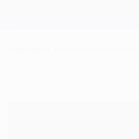
Saltar
al
contenido
Champions League oficial
principal
Resultados en directo y Fantasy
UEFA Champions League
Lopetegui, encantado con los s
martes, 26 de agosto de 2014
por Nuno Tavares y Carlos J
"Todos han jugado bien", dijo el entrenador del
fueron mejores.