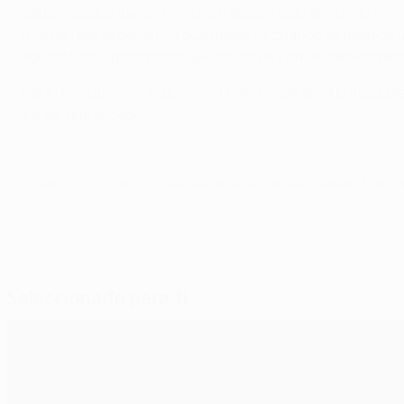
Sabíamos que iba ser un duro trabajo y todo el mundo ha v
mucha más experiencia que nosotros cuando se trata de u
equipo han jugado mejor que nosotros y lo han demostrado 
Para un club como el LOSC es bueno jugar en la Europa Leag
y a ver que sucede.
© 1998-2026 UEFA. All rights reserved.
Última actualización: sábado, 30 de m
Seleccionado para ti