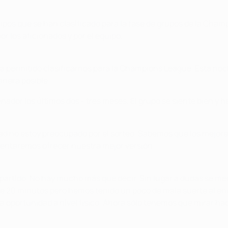
pos que se han clasificado para la fase de grupos de la Champ
or los aficionados y por el equipo.
ha permitido clasificarnos para la Champions League. Esta 
anera posible.
or los últimos dos - tres meses. El grupo se siente bien y h
ad no estoy preocupado por el sorteo. Sabemos que los mejore
ntentaremos ofrecer nuestra mejor versión.
n partido. No hay mucho más que decir. Sin lugar a dudas se me
20 minutos pero hemos tenido un poco de mala suerte al enc
oportunidad a nivel físico. Ahora sólo tenemos que mirar haci