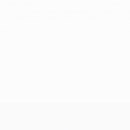
isto que el Oporto es mejor que nosotros. No hemos podido hac
n encuentros de competiciones europeas. Dicho esto, tambié
en los dos partidos. Cuando esto ocurre tenemos que felicitar
ue y ahora tenemos que dar todo ahí para tener éxito. En prime
ayo de 2015