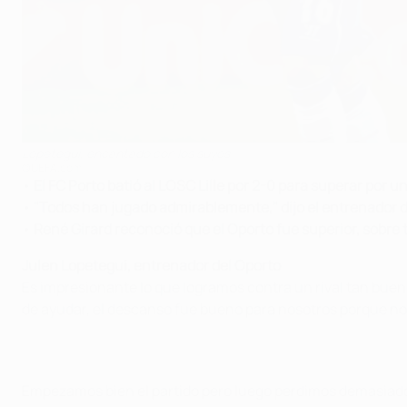
Lopetegui, encantado con los suyos
©UEFA.com
•
El FC Porto batió al LOSC Lille por 2-0 para superar por u
•
"Todos han jugado admirablemente," dijo el entrenador d
•
René Girard reconoció que el Oporto fue superior, sobre 
Julen Lopetegui, entrenador del Oporto
Es impresionante lo que logramos contra un rival tan bue
de ayudar, el descanso fue bueno para nosotros porque n
Empezamos bien el partido pero luego perdimos demasiado