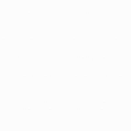
ions League en 19 ocasiones [con el Real Madrid CF, el FC
noche hemos ganado después de haber trabajado mucho en
ay mucha unidad. Eso es lo más importante y espero que
s equipos del mundo estarán allí y tendremos que trabajar
rece la clasificación. Hemos presionado bien durante 15
ajar un gol tan pronto en la segunda mitad. Esperábamos
a el futuro.