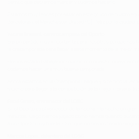
tiempo que debíamos marcar y pudimos hacerlo.
Estamos muy felices por estar en este grupo de cuatro equi
Barcelona y el Manchester United FC]: feliz por la ciudad, p
Yacine Brahimi, centrocampista del Oporto
Era un partido muy importante para nosotros porque nos 
la pretemporada para llegar a este momento de la mejor m
Hemos estado trabajando mucho con nuestro nuevo entrenad
podamos hacer una muy buena temporada.
Ahora estamos en la Champions League y si te digo la verd
mucho para llegar a la competición de la mejor manera. I
René Girard, entrenador del LOSC
Sí, el Oporto es el vencedor de la noche. Ha hecho un gra
minutos, luego hemos jugado como hemos querido durante 
a un Oporto muy fuerte. Creo que no hemos tenido ninguna 
Marcos Lopes, delantero del LOSC