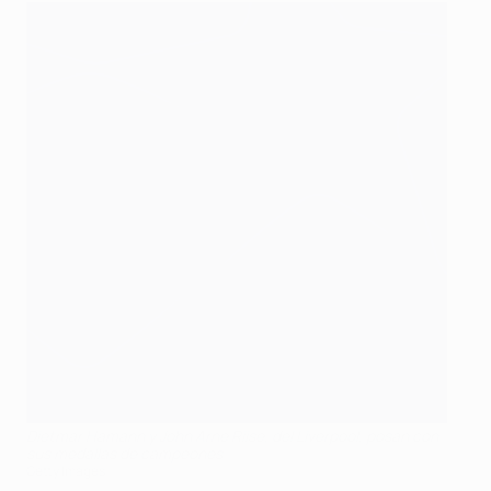
Dietmar Hamann y John Arne Riise, del Liverpool, posan con
sus medallas de campeones
Getty Images