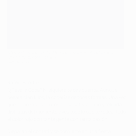
Steven Gerrard y Rafael Benítez levantan el trofeo de la
UEFA Champions League
Getty Images
Rafael Benítez
"¿Pesa la Copa? Ni siquiera te das cuenta. Aunque
pesara cien kilos, la cogerías de todas formas. Una vez
que alcanzas esa euforia, esa satisfacción y felicidad,
disfrutas del momento y ves todo lo que te rodea, todo
el color rojo con tanta gente con tanta pasión.
Disparan el confeti y se convierte en una fiesta.