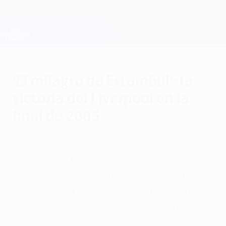
Saltar
al
contenido
Champions League oficial
Consíguela
principal
Resultados en directo y Fantasy
UEFA Champions League
'El milagro de Estambul': la
victoria del Liverpool en la
final de 2005
miércoles, 17 de mayo de 2023
La final de la UEFA Champions League 2023
se jugará en el Atatürk Olympic Stadium,
donde se disputó la histórica final entre
Liverpool y Milan en 2005. Repasamos el
'Milagro de Estambul'.