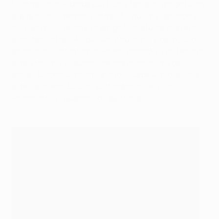
Mientras se celebraba esa fiesta, tenía un amigo fuera
al que no se le permitía entrar. Así que me llamaron y
me dijeron: "Oye, hay un amigo tuyo afuera al que no le
permiten entrar". Así que salí a buscarle y, después de
encontrarle, intentamos volver a acceder y no tenía mi
acreditación y el guardia de seguridad no me dejó
entrar. Entonces, mi amigo dijo: "¿Sabe usted quién es
este caballero? Es Dios, este caballero es Dios".
Finalmente, el guardia nos dejó pasar".