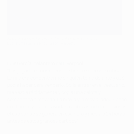
Steven Gerrard y Jamie Carragher con el trofeo
Bob Thomas Sports Photography via Getty
Luis García, delantero del Liverpool
"Los jugadores normalmente tienen su propia rutina.
La mía era concentrarme en quién tenía delante y qué
podía hacer para vencerlo. Solía entrar en el vestuario,
me vestía rápidamente y cogía una pelota y
comenzaba a moverla. La movía y la movía, adquiriendo
confianza, y eso me ayudaba a liberar toda la tensión y
el estrés que se genera en esa hora y media o 24 horas
antes de estos grandes partidos".