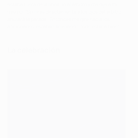
estaba fuera de la línea. Vi al árbitro y me dije a mí
mismo: "Si miras directamente a los ojos del árbitro,
anulará la parada". Entonces me giré hacia los
aficionados, estaban animando, todo estaba bien".
La celebración