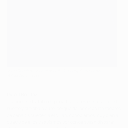
Jerzy Dudek detiene el penalti de Andriy Shevchenko
AFP via Getty Images
Rafael Benítez
"Cuando se trataba de penaltis, eso era resultado de la
suerte y el trabajo duro, porque de los cinco lanzadores
de penaltis que tenía el Milan, conocíamos muy bien a
cuatro de ellos y sabíamos por dónde solían disparar.