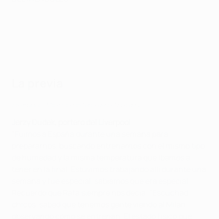
La previa
Liverpool - Milan: la historia de la final de 2005
Jerzy Dudek, portero del Liverpool
"Fuimos a España durante una semana para
prepararnos, buscando entrenarnos con el mismo tipo
de humedad y la misma temperatura que íbamos a
tener en la final. Estuvimos trabajando allí durante una
semana y fue especial, sabíamos que era especial.
Recuerdo que Rafa siempre nos decía: "Escuchad
chicos, sabed que tenemos gente viendo al Milan,
observando cómo se entrenan. El estado físico que