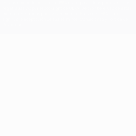
con las competiciones de la UEFA están protegidas por las marcas
registradas y/o por el copyright de UEFA. Se prohíbe el uso de estas
marcas registradas para uso comercial. El uso de UEFA.com
significa la aceptación de sus Términos, Condiciones y Política de
Privacidad.