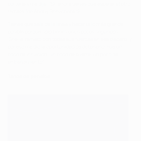
portería y me dije: "Sí, ahora tienes que esperar el otro
remate (de Andriy Shevchenko).
Tienes que salir de la línea y hacerte lo más grande
posible porque sólo tienes unos pocos segundos.
'Sheva' remató con todas sus fuerzas en ese disparo, y
por eso me dio la oportunidad de detenerlo. Fue un
poco de intuición, un poco de suerte, un poco de
entrenamiento".
Tanda de penaltis