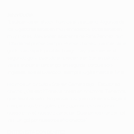
Jerzy Dudek
"Estábamos en shock. Fuimos al vestuario. Algunos de
los jugadores estaban muy enfadados, otros estaban
muy tristes. Alex Miller, asistente de Rafa Benítez, dijo:
"Olvidad el primer tiempo. Primero tenéis que marcar el
gol lo más rápido posible. Luego, hay que marcar el
segundo gol y, cuando empiecen a entrar en pánico,
vais a anotar el tercer gol enseguida, porque sois
ingleses, sois el Liverpool, siempre jugáis hasta el final.
Hicimos un círculo y Steven Gerrard dijo: "Escuchad,
chicos. ¿Oís eso? Todavía creen en nosotros. Tenemos
que devolvérselo". No pensamos que podríamos llegar a
marcar esos tres goles, pero queríamos mantener
nuestro nivel, nuestro carácter. Queríamos marcar, tal
vez, un gol por nuestros aficionados".
ENTREVISTA CON BENÍTEZ