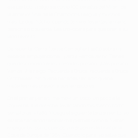
ese partido, vi algo así como 100 penaltis del Milan, de
la anterior final de la Champions League y muchos
más. Le dije: "Ocho, cuando te mire, levantas la mano,
derecha o izquierda. Les provocaré para que tiren a su
lado favorito".
De repente, Carra (Jamie Carragher) saltó sobre mi
espalda, empujándome, "¡Jerzy, vamos Jerzy! Tienes
que desconcentrarles, meterles presión! ¡Más presión!
Vamos, ¡Haz algo! Recuerda a Bruce, recuerda a Bruce
Grobbelaar". No quería hacerles reír, solo quería
meterles más presión a sus lanzadores.
En el primer penalti, me moví un poco. Un poco a la
izquierda, a la derecha, levantando mis manos como
semáforos, y falló. Y luego el siguiente lanzamiento, yo
estaba haciendo temblar mis piernas como si fueran
espaguetis, como cuando vi a Bruce en la final de la
Copa de Europa de 1984. Cuando lo paré, yo sabía que