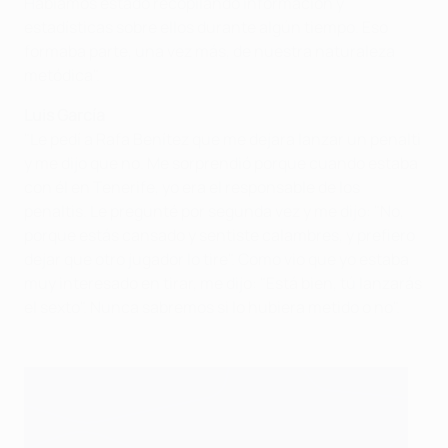
Habíamos estado recopilando información y
estadísticas sobre ellos durante algún tiempo. Eso
formaba parte, una vez más, de nuestra naturaleza
metódica".
Luis García
"Le pedí a Rafa Benítez que me dejara lanzar un penalti
y me dijo que no. Me sorprendió porque cuando estaba
con él en Tenerife, yo era el responsable de los
penaltis. Le pregunté por segunda vez y me dijo: "No,
porque estás cansado y sentiste calambres, y prefiero
dejar que otro jugador lo tire". Como vio que yo estaba
muy interesado en tirar, me dijo: "Está bien, tú lanzarás
el sexto". Nunca sabremos si lo hubiera metido o no".