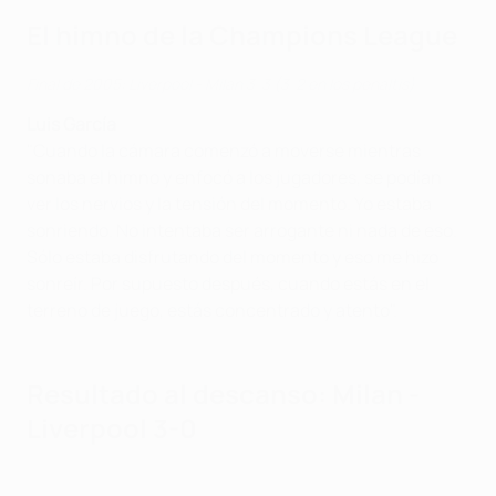
El himno de la Champions League
Final de 2005: Liverpool - Milan 3-3 (3-2 en los penaltis)
Luis García
"Cuando la cámara comenzó a moverse mientras
sonaba el himno y enfocó a los jugadores, se podían
ver los nervios y la tensión del momento. Yo estaba
sonriendo. No intentaba ser arrogante ni nada de eso.
Sólo estaba disfrutando del momento y eso me hizo
sonreír. Por supuesto después, cuando estás en el
terreno de juego, estás concentrado y atento".
Resultado al descanso: Milan -
Liverpool 3-0