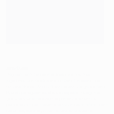
Luis García celebra la victoria
Getty Images
Jerzy Dudek
"Alguien centró el balón al área y vi a dos, tres
jugadores. Uno de ellos era Jon Dahl Tomasson, y el
otro era 'Sheva' (Andriy Shevchenko), y le grité a Sami
Hyypiä que alguien estaba a su espalda. Y luego me
giré, y detuve el cabezazo, el primer cabezazo. La
pelota rebotó justo delante de mí, un balón difícil. Justo
había despejado el primer remate en la línea de