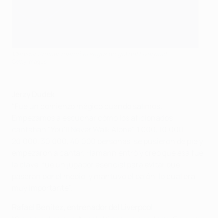
Vladimír Smicer marcó el segundo gol del Liverpool
Getty Images
Jerzy Dudek
"Fue un comienzo mágico cuando salimos.
Empezamos a escuchar cómo los aficionados
cantaban "You'll Never Walk Alone", 1.000, 10.000,
20.000, 30.000, 40.000 personas, se pusieron de pie y
empezaron a cantar. Hamann entró y creo que esa fue
la clave, fue un jugador esencial para evitar que
pasaran por el medio, y mantuvo el balón, lo cual era
muy importante".
Rafael Benítez, entrenador del Liverpool