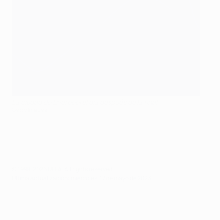
La ciudad de Liverpool el día después de la final
Getty Images
© 1998-2026 UEFA. All rights reserved.
Última actualización: miércoles, 17 de mayo de 2023