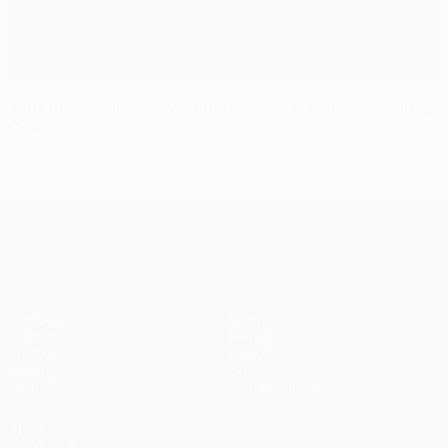
2004/05 AC Milan - Liverpool FC 3-3 (2-3 en los penaltis):
Crónica
UEFA Champions League
Partidos
Equipos
UEFA.tv
Noticias
Sorteos
Historia
Gaming
Sobre
Datos
Tienda (clubes)
VISITE
TAMBIÉN