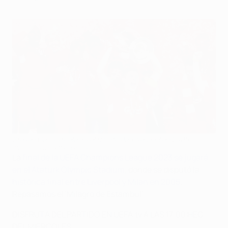
Steven Gerrard celebra el triunfo del Liverpool en 2005
PA Images via Getty Images
La
final de la UEFA Champions League 2023 se jugará
en el Atatürk Olympic Stadium
, donde se disputó la
histórica final entre Liverpool y Milan en 2005
.
Repasamos el 'Milagro de Estambul'.
DISFRUTA DEL PARTIDO EN UEFA.tv A LAS 17:00 HEC
DEL MIÉRCOLES