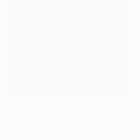
Jerzy Dudek celebra la victoria
Getty Images
Jerzy Dudek
"Cuando llegó la tanda de penaltis, fui directamente al
entrenador de porteros, José Ochotorena. Antes de