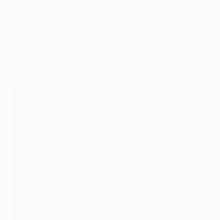
tienen no es bueno, han tenido algunos problemas con
su condición física".
En los vestuarios