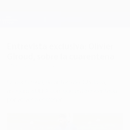
Saltar
al
contenido
Champions League oficial
Consíguela
principal
Resultados en directo y Fantasy
UEFA Champions League
Entrevista exclusiva: Olivier
Giroud, sobre la cuarentena
lunes, 1 de junio de 2020
Olivier Giroud, delantero del Chelsea,
aseguró a UEFA.com que está encantado
por volver a entrenar.