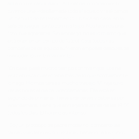
allí a correr casi a diario. Al final del confinamiento,
tuvimos una videollamada todo el equipo y realizamos
un circuito de entrenamiento. Lo hice en casa, en la
sala de juegos, junto con mis hijos. Nos hicimos una
foto, fue agradable. Sin embargo, no es lo mismo que
entrenar en un campo de fútbol. Casi todos mis
compañeros de equipo sufrieron ampollas después de
reanudar los entrenamientos.
"En casa, pasé mucho tiempo con mis hijos. Los he
visto en esta cuarentena más de lo que normalmente
lo hago. Hicimos tareas, mucho trabajo. Mi hija tuvo
varias horas al día de videollamadas. Ella está en
segundo de primaria. Tiene exámenes y deberes por
videollamada, tiene que entregarlos antes de las 18:00
todos los días. El horario es intenso".
"Soy un prototipo de padre moderno, comparto las
tareas y las labores domésticas, bañando a los niños.