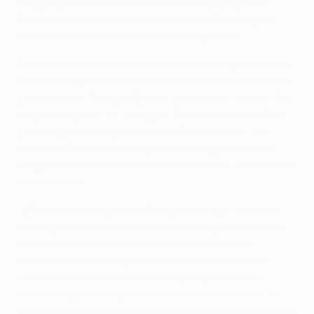
Me gusta cambiar los pañales de mi hijo pequeño.
Pasar tiempo con ellos no tiene precio. Tienes que
buscar lo positivo en todo y eso es lo que soy".
"He estado viendo películas y la televisión por la noche
cuando estoy en la cama y todos están durmiendo. Me
gustó mucho 'The Last Dance', de Michael Jordan. Soy
un gran seguidor de 'Vikingos'. También he visto 'The
Last Kingdom'. Me gustó mucho 'Money Heist', ¡es
increíble! Solo son ocho episodios y algunos de mis
amigos se dieron el atracón en un solo día. Yo lo hice en
tres o cuatro".
"¿Qué más me he perdido? En primer lugar, ver a mis
seres queridos más allá de mi familia aquí. He echado
mucho de menos los restaurantes y las salidas.
Necesitaba tomar un poco de aire fresco. Echo de
menos ir al museo con los niños porque disfruto
haciendo que mis hijos descubran cosas nuevas. Mi
hija me hace muchas preguntas sobre el mundo que la