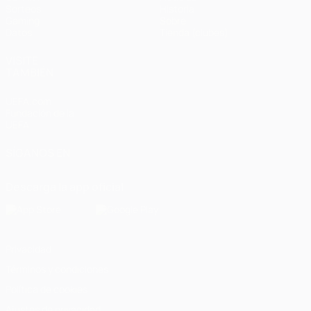
Sorteos
Historia
Gaming
Sobre
Datos
Tienda (clubes)
VISITE
TAMBIÉN
UEFA.com
Fundación de la
UEFA
SÍGANOS EN
Descarga la app oficial
Privacidad
Términos y condiciones
Política de cookies
Ajustes de privacidad