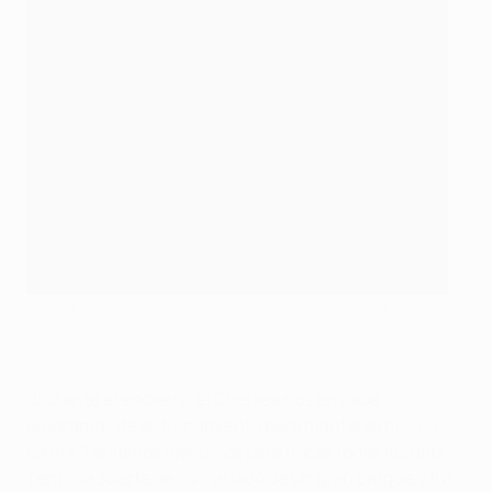
Giroud, llegando a un entrenamiento con el Chelsea
AFP via Getty Images
"Durante el encierro, el Chelsea nos enviaba
programas de entrenamiento para mantenernos en
forma. Teníamos ejercicios para hacer todos los días.
Tengo la suerte de vivir al lado de un gran parque y fui