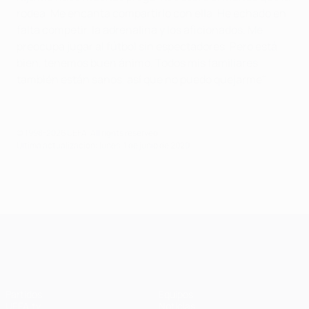
rodea. Me encanta compartirlo con ella. He echado en
falta competir, la adrenalina y los aficionados. Me
preocupa jugar al fútbol sin espectadores. Pero está
bien, tenemos buen ánimo. Todos mis familiares
también están sanos, así que no puedo quejarme".
© 1998-2026 UEFA. All rights reserved.
Última actualización: lunes, 1 de junio de 2020
UEFA Champions League
Partidos
Equipos
UEFA.tv
Noticias