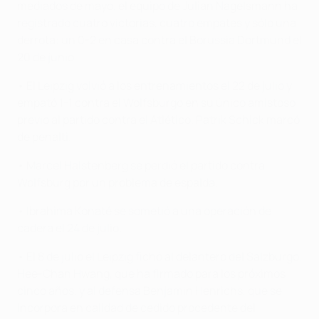
mediados de mayo, el equipo de Julian Nagelsmann ha
registrado cuatro victorias, cuatro empates y sólo una
derrota: un 0-2 en casa contra el Borussia Dortmund el
20 de junio.
• El Leipzig volvió a los entrenamientos el 22 de julio y
empató 1-1 contra el Wolfsburgo en su único amistoso
previo al partido contra el Atlético. Patrik Schick marcó
de penalti.
• Marcel Halstenberg se perdió el partido contra
Wolfsburg por un problema de espalda.
• Ibrahima Konaté se sometió a una operación de
cadera el 24 de julio.
• El 8 de julio el Leipzig fichó al delantero del Salzburgo,
Hee-Chan Hwang, que ha firmado para los próximos
cinco años, y al defensa Benjamin Henrichs, que se
incorpora en calidad de cedido procedente del