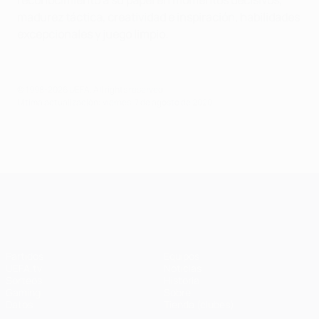
reconocimiento a su papel en momentos decisivos,
madurez táctica, creatividad e inspiración, habilidades
excepcionales y juego limpio.
© 1998-2026 UEFA. All rights reserved.
Última actualización: viernes, 7 de agosto de 2020
UEFA Champions League
Partidos
Equipos
UEFA.tv
Noticias
Sorteos
Historia
Gaming
Sobre
Datos
Tienda (clubes)