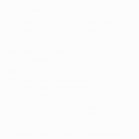
Mónaco. Ninguno de los dos jugadores es elegible para
el resto de esta UEFA Champions League.
• Timo Werner, que marcó 34 goles en 45 partidos de
competición oficial con el Leipzig en la 2019/20,
incluidos cuatro en la UEFA Champions League, ya ha
fichado por el Chelsea. Hannes Wolf pasará la
temporada 2020/21 cedido en el Borussia
Mönchengladbach.
Atlético
• Jan Oblak disputó su partido número 50 en la UEFA
Champions League, desde la fase de grupos hasta la
final, en el partido de vuelta de los octavos de final.
• El Atlético terminó tercero en la Liga 2019/20 con 70
puntos, a 17 puntos del campeón, el Real Madrid, y a 12
del segundo clasificado, el Barcelona.
• El equipo de Diego Simeone no ha perdido desde que