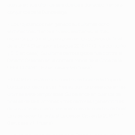
quinta en sus últimos seis duelos a domicilio frente a
conjuntos de la Bundesliga.
• Los rojiblancos han ganado sus últimas ocho
eliminatorias frente a rivales alemanes, la más
reciente contra el Leverkusen en los octavos de final
de la UEFA Champions League 2016/17 (2-4 a domicilio
y 0-0 en casa). Su última derrota global fue contra el
Dínamo Dresden en la primera ronda de la Copa de la
UEFA 1979/80 (1-2 en casa y 3-0 fuera).
• El Atlético está en los cuartos de final de la Copa de
Europa por décima vez. Y es su quinta presencia en las
últimas siete temporadas. Su balance en cuartos de
final es de seis victorias y tres derrotas (ganando tres
de sus últimas cuatro eliminatorias de cuartos de final.
La más reciente, ante el Leicester City en la 2016/17: 1-
0 en casa y 1-1 fuera).