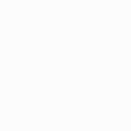
• La victoria en campo del Liverpool supuso el segundo
triunfo en sus últimos 12 partidos a domicilio en ronda
de eliminatorias de la UEFA Champions League (tres
empates y siete derrotas).
• El Atlético ha perdido únicamente cinco de sus
últimos 17 encuentros europeos fuera de Madrid. En
esta racha ha logrado siete victorias, aunque cuatro de
esas derrotas llegaron en sus últimos siete partidos
(dos victorias y un empate).
• A pesar de las derrotas en la cuarta y quinta jornada
de esta temporada, el Atlético sólo ha perdido cinco de
sus últimos 30 partidos en competición continental
(19 victorias y seis empates).
• El balance del Atlético ante rivales alemanes es de 21
victorias, siete empates y 16 derrotas, aunque la
derrota de esta temporada en Leverkusen supuso la