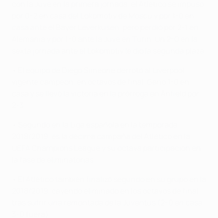
con la Juve en la primera jornada, el Atlético se impuso
por 0-2 en casa del Lokomotiv de Moscú y por 1-0 en
casa ante el Bayer Leverkusen, pero perdió por 2-1 en
Alemania y por 1-0 ante la Juve en Turín. Un 2-0 en la
sexta jornada ante el Lokomotiv le dio la segunda plaza.
• El equipo de Diego Simeone derrotó al Liverpool,
vigente campeón, en octavos de final. Ganó 1-0 en
casa y se llevó la victoria en la prórroga en Anfield por
2-3.
• Segundo en la Liga española en la temporada
2018/2019, es la décima campaña del Atlético en la
UEFA Champions League y su octava participación en
la fase de eliminatorias.
• El Atlético también finalizó segundo en su grupo en la
2018/2019, cayendo eliminado en los octavos de final
tras sufrir una remontada de la Juventus (2-0 en casa,
3-0 fuera).