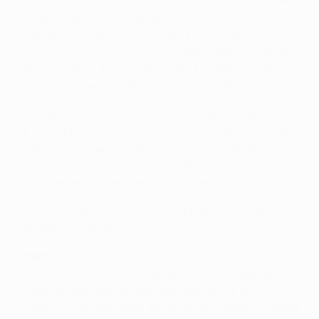
la 2017/18 se convirtió en el primer equipo en debutar
en Europa en una fase de grupos de la UEFA
Champions League y sumó siete puntos para terminar
tercero en una sección con Beşiktaş, Oporto y Mónaco.
Llegó a cuartos de final de la UEFA Europa League,
ronda en la que cayó ante el Olympique de Marsella.
• El balance del Leipzig en eliminatorias europeas es
de seis victorias y una derrota. Su única derrota llegó
ante el Olympique de Marsella en la 2017/18 (ganó 1-0
en casa, pero perdió 5-2 a domicilio). También fue su
única presencia previa en cuartos de final.
• El Leipzig aún no ha tenido una tanda de penaltis en
competición UEFA.
Atlético
• El Atlético terminó con diez puntos en la fase de
grupos de esta temporada, seis menos que la
Juventus. Tras remontar dos goles en contra y empatar