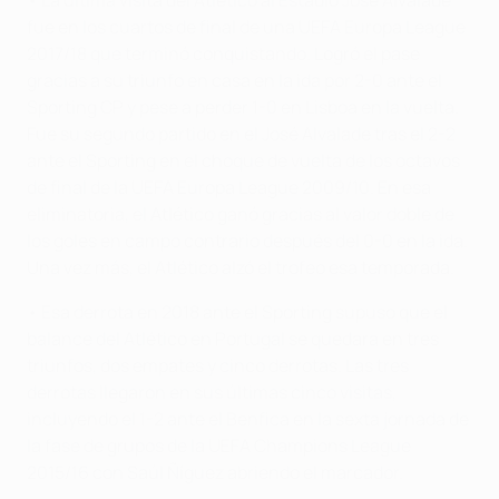
• La última visita del Atlético al Estádio José Alvalade
fue en los cuartos de final de una UEFA Europa League
2017/18 que terminó conquistando. Logró el pase
gracias a su triunfo en casa en la ida por 2-0 ante el
Sporting CP y pese a perder 1-0 en Lisboa en la vuelta.
Fue su segundo partido en el José Alvalade tras el 2-2
ante el Sporting en el choque de vuelta de los octavos
de final de la UEFA Europa League 2009/10. En esa
eliminatoria, el Atlético ganó gracias al valor doble de
los goles en campo contrario después del 0-0 en la ida.
Una vez más, el Atlético alzó el trofeo esa temporada.
• Esa derrota en 2018 ante el Sporting supuso que el
balance del Atlético en Portugal se quedara en tres
triunfos, dos empates y cinco derrotas. Las tres
derrotas llegaron en sus últimas cinco visitas,
incluyendo el 1-2 ante el Benfica en la sexta jornada de
la fase de grupos de la UEFA Champions League
2015/16 con Saúl Ñíguez abriendo el marcador.