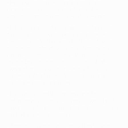
• Es el segundo viaje del Leipzig a Lisboa en la
temporada 2019/20 tras su triunfo por 1-2 ante el
Benfica en la primera jornada de la fase de grupos.
• El Leipzig terminó líder del Grupo G con tres puntos
de ventaja tras cosechar 11. En sus desplazamientos
ganó al Benfica (1-2) y al Zenit (0-2) antes de dejar
escapar una ventaja de dos goles en Francia para
terminar igualando 2-2 contra el Lyon en la sexta
jornada. En casa, los alemanes cayeron 0-2 ante un
Lyon que terminó segundo, ganaron 2-1 al Zenit e
igualaron 2-2 contra el Benfica en la penúltima
jornada para asegurar su pase.
• El equipo de Julian Nagelsmann eliminó al
Tottenham por un global de 0-4 en octavos de final (0-
1 a domicilio y 3-0 en casa) en su primera eliminatoria
en la UEFA Champions League.
• Además de la victoria en campo del Benfica en el