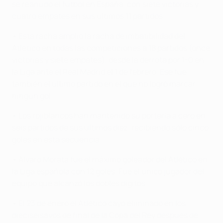
se reanudó el fútbol en España, con siete victorias y
cuatro empates en sus últimos 11 partidos.
• Esta racha amplió la racha de imbatibilidad del
Atlético en todas las competiciones a 18 partidos (once
victorias y siete empates), desde la derrota por 1-0 en
la Liga ante el Real Madrid el 1 de febrero. Ese fue
también el último partido en el que no logró marcar
ningún gol.
• Los rojiblancos han mantenido su portería a cero en
seis partidos de sus últimos diez, recibiendo sólo cinco
goles en esta secuencia.
• Álvaro Morata fue el máximo goleador del Atlético en
la Liga española con 12 goles. Fue el único jugador del
equipo que alcanzó los dobles dígitos.
• El 23 de enero el Atlético cayó eliminado en los
dieciseisavos de final de la Copa del Rey después de