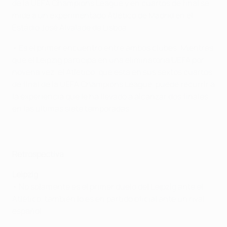
de la UEFA Champions League y en cuartos de final se
mide a un experimentado Atlético de Madrid en el
Estádio José Alvalade de Lisboa.
• Es el primer encuentro entre ambos clubes. Mientras
que el Leipzig participa en una eliminatoria UEFA por
novena vez, el Atlético, que está en sus sextos cuartos
de final de la UEFA Champions League, puede recurrir a
la experiencia que le ha llevado a alcanzar dos finales
en las últimas siete temporadas.
Retrospectiva
Leipzig
• No solamente es el primer duelo del Leipzig ante el
Atlético, también lo es en partido oficial ante un rival
español.