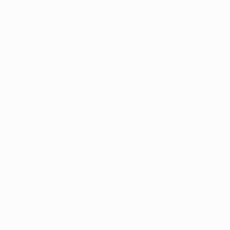
Leipzig en la fase de grupos de la UEFA Champions
League 2017/18. Marcel Sabitzer dio la asistencia par el
tanto del club alemán, que ganó en la vuelta por 3-2 en
Alemania (en su primera victoria en la competición).
Willi Orban y Emil Forsberg marcaron. Felipe jugó
ambos partidos para el Oporto.
• Christopher Nkunku marcó en el triunfo del Paris
Saint-Germain por 3-2 ante el Atlético en un amistoso
disputado en 2018.
Últimas noticias
Leipzig
• El Leipzig terminó la Bundesliga 2019/20 en tercera
posición, logrando así un puesto en la próxima UEFA
Champions League, donde ha estado en tres de las
últimas cuatro campañas.
• Desde que se reanudó el fútbol en Alemania a