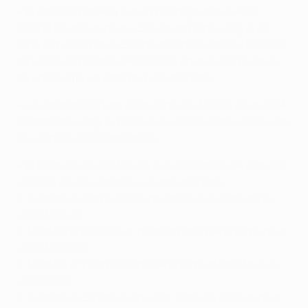
• El Atlético perdió 4-1 en la prórroga ante el Real
Madrid en la final de la UEFA Champions League de
2014 disputada en el Estádio do Sport Lisboa e Benfica
de Lisboa. El balance del Atlético en la ciudad lusa es
de un triunfo, un empate y dos derrotas.
• Los rojiblancos han alcanzado dos finales de la UEFA
Champions League y tres de la UEFA Europa League en
las últimas diez temporadas.
• El balance del Atlético en sus seis tandas de penaltis
UEFA es de dos victorias y cuatro derrotas:
6-7 contra el Derby, segunda ronda de la Copa de la
UEFA 1974/75
1-3 contra la Fiorentina, primera ronda de la Copa de la
UEFA 1989/90
1-3 contra el Villarreal, final de la Copa Intertoto de la
UEFA 2004
3-2 contra el Bayer Leverkusen, octavos de final de la