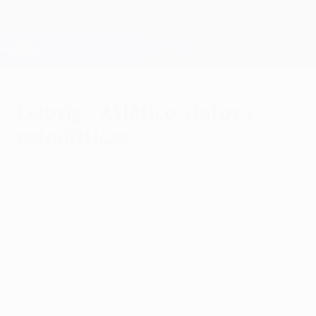
Saltar
al
contenido
Champions League oficial
Consíguela
principal
Resultados en directo y Fantasy
UEFA Champions League
Leipzig - Atlético: datos y
estadísticas
viernes, 7 de agosto de 2020
El experimentado equipo de Diego
Simeone se enfrenta a un Leipzig que
debuta este curso en la ronda de
eliminatorias de la UEFA Champions
League.
El Leipzig disputa por primera la ronda de eliminatorias