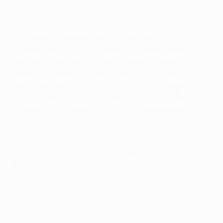
Getty Images
Tras el gol citizen siguió el dominio local, aunque
superado el minuto 20 el Madrid empezó a enseñar los
dientes con dos remates peligrosos de Benzema y
Hazard que desbarató bien Ederson. Y antes de la
media hora llegó el empate tras una buena jugada de
ataque que finalizó con un centro medido de Rodrygo a
la cabeza de Benzema. El artista francés, que sigue en
estado de gracia, no falló y puso picante a la
eliminatoria.
En el segundo acto el Madrid salió más enchufado.
Sterling seguía siendo un peligro constante por el
costado izquierdo del City, pero los de Zidane no
salieron tan entumecidos como en la primera parte. De
Bruyne, especialmente a balón parado era otro dolor de
cabeza, y Zidane decidió entonces empezar a mover el