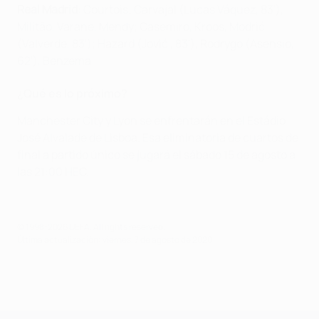
Real Madrid
: Courtois; Carvajal (Lucas Váquez, 83'),
Militão, Varane, Mendy; Casemiro, Kroos, Modrić
(Valverde, 83'); Hazard (Jović , 83'), Rodrygo (Asensio,
62'), Benzema
¿Qué es lo próximo?
Manchester City y Lyon se enfrentarán en el Estádio
José Alvalade de Lisboa. Esa eliminatoria de cuartos de
final a partido único se jugará el sábado 15 de agosto a
las 21:00 HEC.
© 1998-2026 UEFA. All rights reserved.
Última actualización: viernes, 7 de agosto de 2020