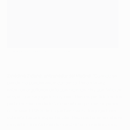
Sterling hizo el primer tanto citizen
Getty Images
Zinédine Zidane, entrenador del Madrid:
"Cuando se
pierde, no puedes estar contento. Pero a la vez
estamos orgullosos de lo que hicimos. Hay que felicitar
al rival, que ha jugado muy bien. Hemos perdido los dos
partidos. Hemos dado todo en el campo, pero a veces
no te sale. El 95% de lo que han hecho los jugadores
este año ha sido espectacular. Hay que tener la cabeza
muy alta. La nota final de nuestra temporada es muy