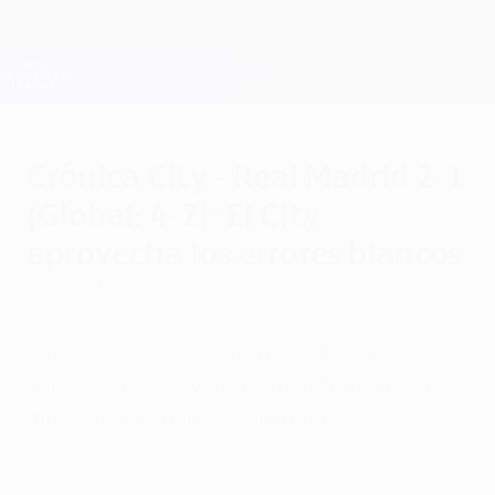
Saltar
al
contenido
Champions League oficial
Consíguela
principal
Resultados en directo y Fantasy
UEFA Champions League
Crónica City - Real Madrid 2-1
(Global: 4-2): El City
aprovecha los errores blancos
viernes, 7 de agosto de 2020
Los ingleses castigaron dos fallos
importantes de Varane en defensa para
meterse en cuartos con justicia.
Manchester City - Real Madrid 2-1