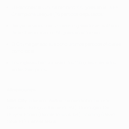
El Manchester City ha recibido 100 goles en la UEFA
Champions League (76 partidos disputados)
Benzema ya es cuarto máximo goleador en solitario
de la Champoins con 65 goles en el torneo
El City ha ganado sus ocho últimos partidos oficiales
como local
Los ingleses han superado los 150 goles marcados
en la Champions
Alineaciones
Man. City
: Ederson; Walker, Fernandinho, Laporte,
Cancelo; Rodrigo (Otamendi, 89'), Gündoğan, De
Bruyne, Foden (Bernardo Silva, 68'); Sterling (David
Silva, 81'), Gabriel Jesus