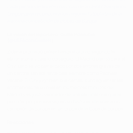
cada partido de las eliminatorias de la UEFA Champions
League para reconocer a los mejores futbolistas de la
máxima competición de clubes de Europa.
La visión del reportero: Guille Honrubia
(
@UEFAcomGuilleH
)
Zidane prometió pelear hasta el último segundo la
eliminatoria y casi lo consiguió. El Madrid plantó cara al
City, pero se vio penalizado por dos errores graves de
un central tan solvente casi siempre como Raphaël
Varane. El City jugó bien sus cartas, supo aguantar las
acometidas de su rival en los mejores minutos del
Madrid y es justo vencedor de una eliminatoria que le
permite, por primera vez en su historia, eliminar a un
campeón de Europa en un cruce de la Copa de Europa.
Reacciones