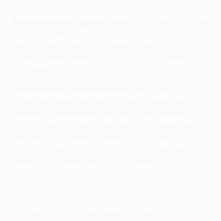
buena pese a este resultado. Hay que estar contentos".
Raheem Sterling, jugador del City:
"Creo que la energía
y la pasión han sido la clave. Porque queremos hacerlo
bien en esta competición y sabemos que haciendo
nuestro fútbol podemos hacerlo y los resultados al
final llegan".
Josep Guardiola, entrenador del City:
"Es importante,
les hemos ganado dos veces. Zidane nunca había
perdido una eliminatoria. Ves con la personalidad y la
tranquilidad que juegan, son buenos. Estamos aquí
para ganar la Champions League. Este es un paso, si
pensamos que es suficiente vamos a ver lo pequeños
que somos. Si quieres ganar hay que ganar a los
grandes clubes".
Datos clave
Sterling sumó su gol número 100 con el City