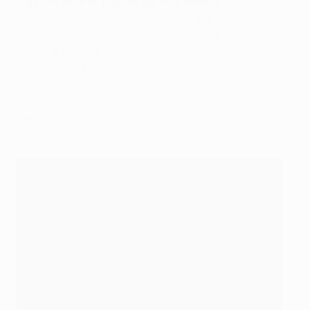
Raphaël Varane, jugador del Real Madrid:
"La derrota es
mía. Y lo siento por todo el esfuerzo que han hecho mis
compañeros. A veces pasan estas cosas, pero hay que
seguir. A lo mejor hemos arriesgado demasiado. Esto
puede pasar. Hay zonas en el campo donde los errores
se pagan muy caros y no hay que dar más
explicaciones. Solo hay que tener carácter para volver
mejor y más fuerte".