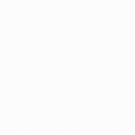
banquillo con la entrada de Marco Asensio.
Sin embargo, la figura que más crecía en el Madrid era
la de Courtois, que respondía siempre con solvencia a
las frecuentes ocasiones del City. Pero el belga no
pudo hacer nada ante el segundo error fatal de Varane
en el partido. Mala cesión a su portero del francés y
Gabriel Jesus no falló para dejar al Madrid sobre la lona.
Con el Madrid ya desanimado, el City supo manejar el
partido hasta la conclusión para ganarse la
clasificación para los cuartos de final de la
competición.
Jugador del partido: Kyle Walker (Manchester City)
Phil Neville, observador técnico de la UEFA
: "Agresivo
en defensa y muy bien con la posesión del balón,
jugando con mucha calidad".
La UEFA da un premio oficial al Jugador del Partido tras