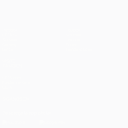
UEFA Champions League
Partidos
Equipos
UEFA.tv
Noticias
Sorteos
Historia
Gaming
Sobre
Datos
Tienda (clubes)
VISITE
TAMBIÉN
UEFA.com
Fundación de la
UEFA
SÍGANOS EN
Descarga la app oficial