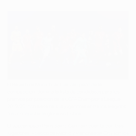
El Bayern de Múnich, actual campeón de la
competición, domina la lista de candidatos para los
premios por posición de la UEFA Champions League
2019/20, con siete de sus jugadores entre los elegidos
tras conquistar la gloria en Lisboa.
El subcampeón Paris Saint-Germain cuenta con tres
jugadores. Atlético de Madrid y Manchester City son los