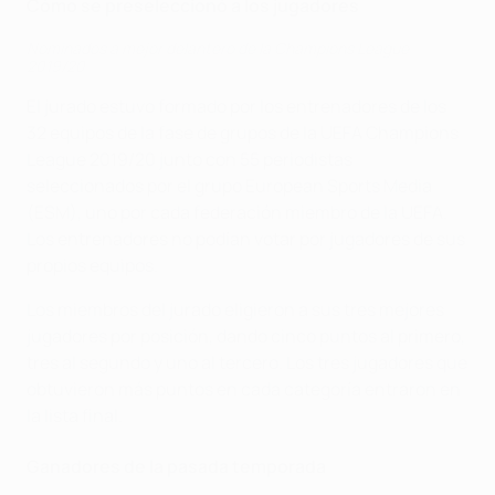
Cómo se preseleccionó a los jugadores
Nominados a mejor delantero de la Champions League
2019/20
El jurado estuvo formado por los entrenadores de los
32 equipos de la fase de grupos de la UEFA Champions
League 2019/20 junto con 55 periodistas
seleccionados por el grupo European Sports Media
(ESM), uno por cada federación miembro de la UEFA.
Los entrenadores no podían votar por jugadores de sus
propios equipos.
Los miembros del jurado eligieron a sus tres mejores
jugadores por posición, dando cinco puntos al primero,
tres al segundo y uno al tercero. Los tres jugadores que
obtuvieron más puntos en cada categoría entraron en
la lista final.
Ganadores de la pasada temporada