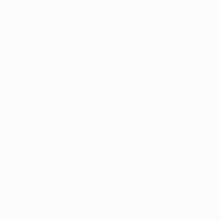
Centrocampistas
4
Serge Gnabry (Bayern) – 46 puntos
5
Marquinhos (Paris Saint-Germain) – 44 puntos
6
Joshua Kimmich (Bayern) – 40 puntos
7
Leon Goretzka (Bayern) – 39 puntos
8
Houssem Aouar (Lyon) – 22 puntos
9
Ángel Di María (Paris Saint-Germain) – 20 puntos
10
Marcel Sabitzer (RB Leipzig) – 18 puntos
Delanteros
4
Serge Gnabry (Bayern) – 46 puntos
5
Erling Braut Haaland (Salzburgo/Dortmund) – 33
puntos
=
Lionel Messi (Barcelona) – 33 puntos
7
Thomas Müller (Bayern) – 29 puntos
8
Cristiano Ronaldo (Juventus) – 18 puntos
9
Ángel Di María (Paris Saint-Germain) – 9 puntos
10
Sadio Mané (Liverpool) – 8 puntos