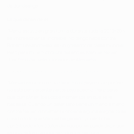
de Bundesliga.
Lo que dicen de él
"Manu estuvo en gran forma durante toda la 2019/20 y
es impresionante, increíble. No tengo nada contra
Robert Lewandowski, es un goleador de clase mundial.
Pero para mí, el futbolista del año es Manuel Neuer".
Joachim Löw, seleccionador de Alemania
Candidatos al premio al Jugador del Año de la UEFA 2019/20
"Manuel es único en su clase. En el Bayern, un portero
no está permanentemente bajo acecho. Pero tiene
que cumplir en los pocos momentos en que se le
necesita. Cuando un delantero tiene un mano a mano
contra Neuer, difícilmente obtiene alguna alegría. Si se
mira todo lo que Manuel ha ganado y cuánto ha
contribuido a los títulos del equipo, se puede decir que
es uno de los mejores de todos los tiempos".