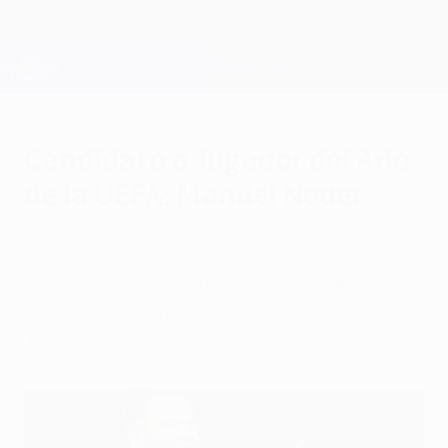
Saltar
al
contenido
Champions League oficial
Consíguela
principal
Resultados en directo y Fantasy
UEFA Champions League
Candidato a Jugador del Año
de la UEFA: Manuel Neuer
miércoles, 23 de septiembre de 2020
UEFA.com hace un repaso a la temporada
2019/20 de Manuel Neuer, candidato a
Jugador del Año de la UEFA.