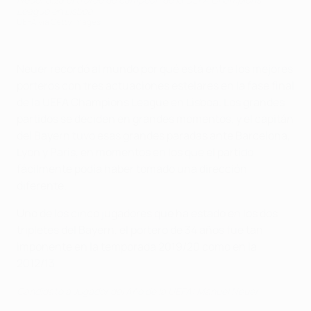
League en Lisboa
UEFA via Getty Images
Neuer recordó al mundo por qué está entre los mejores
porteros con tres actuaciones estelares en la fase final
de la UEFA Champions League en Lisboa. Los grandes
partidos se deciden en grandes momentos, y el capitán
del Bayern tuvo esas grandes paradas ante Barcelona,
Lyon y Paris, en momentos en los que el partido
fácilmente podía haber tomado una dirección
diferente.
Uno de los cinco jugadores que ha estado en los dos
tripletes del Bayern, el portero de 34 años fue tan
imponente en la temporada 2019/20 como en la
2012/13.
Candidato a Jugador del Año de la UEFA: Manuel Neuer