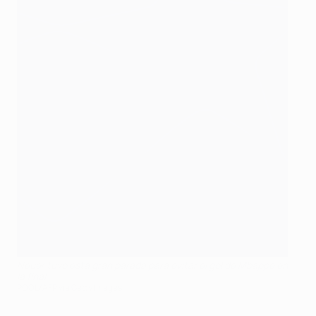
Neuer tuvo esta gran parada para evitar el gol de Mbappé en
la final
POOL/AFP via Getty Images