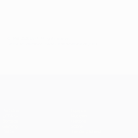
© 1998-2026 UEFA. All rights reserved.
Última actualización: martes, 8 de diciembre de 2020
UEFA Champions League
Partidos
Equipos
UEFA.tv
Noticias
Sorteos
Historia
Gaming
Sobre
Datos
Tienda (clubes)