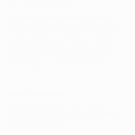
todo, preparar bien las cosas".
Marco Rose, entrenador del Mönchengladbach:
"Mañana el Borussia Mönchengladbach puede hacer
historia. Si eliminamos o no al Madrid con ello no es
importante para nosotros. Estamos listos para el
partido y sabemos cual es nuestra labor. Por eso no hay
razón para estar nerviosos. Estamos deseando
afrontar este reto y queremos sacar ventaja de
nuestra buena posición en el grupo".
¡Haz cambios en tu equipo del Fantasy Football!
Retrospectiva del partido
• El de la segunda jornada fue el primer duelo entre
ambos clubes en 35 años, desde la recordada tercera
ronda de la Copa de la UEFA 1985/86. El
Mönchengladbach ganó entonces por 5-1 en casa en
la ida, jugada en Düsseldorf, con Uwe Rahn haciendo