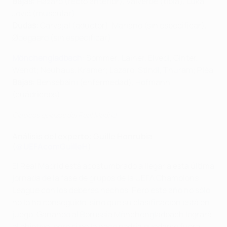
Bajas:
Hazard (recto anterior), Valverde (tibia), Luka
Jović (muscular)
Dudas:
Carvajal (aductor), Mariano (sin especificar),
Ødegaard (sin especificar)
Mönchengladbach
: Sommer; Lainer, Elvedi, Ginter,
Wendt; Neuhaus, Kramer; Lazaro, Stindl, Thuram; Pléa
Bajas:
Bensebaini (enfermedad), Hofmann
(cuádriceps)
Clásicos golazos del Real Madrid
Análisis del experto: Guille Honrubia
(
@UEFAcomGuilleH
)
El Real Madrid está acostumbrado a llegar a esta última
jornada de la fase de grupos de la UEFA Champions
League con los deberes hechos. Pero este año no sólo
no lo ha conseguido, sino que su clasificación está en
juego. Ganando al Borussia Mönchengladbach logrará
el objetivo, pero si no lo hace podría quedarse fuera