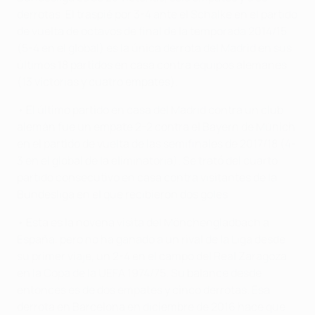
derrotas. El traspié por 3-4 ante el Schalke en el partido
de vuelta de octavos de final de la temporada 2014/15
(5-4 en el global) es la única derrota del Madrid en sus
últimos 18 partidos en casa contra equipos alemanes
(13 victorias y cuatro empates).
• El último partido en casa del Madrid contra un club
alemán fue un empate 2-2 contra el Bayern de Múnich
en el partido de vuelta de las semifinales de 2017/18 (4-
3 en el global de la eliminatoria). Se trató del cuarto
partido consecutivo en casa contra visitantes de la
Bundesliga en el que recibieron dos goles.
• Esta es la novena visita del Mönchengladbach a
España, pero no ha ganado a un rival de la Liga desde
su primer viaje, un 2-4 en el campo del Real Zaragoza
en la Copa de la UEFA 1974/75. Su balance desde
entonces es de dos empates y cinco derrotas. Esa
derrota en Barcelona en diciembre de 2016 hace que