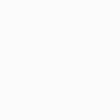
dos goles, pero el Real Madrid remontó en la vuelta con
un 4-0. Jorge Valdano y Santillana hicieron dos goles
cada uno, con este último marcando el tanto definitivo
en el minuto 88.
• Esa fue una de las cinco ocasiones en las que un
equipo remontó una desventaja de cuatro goles de la
ida para llevarse una eliminatoria de competición
UEFA.
• Por lo tanto, el Madrid ganó esa eliminatoria por el
valor doble de los goles en campo contrario, como ya lo
había hecho ante el propio Mönchengladbach en los
cuartos de final de la Copa de Europa 1975/76 (2-2 a
domicilio y 1-1 en casa).
Mönchengladbach - Real Madrid 2-2
• El balance del Madrid en casa contra clubes de la
Bundesliga es de 25 victorias, seis empates y tres