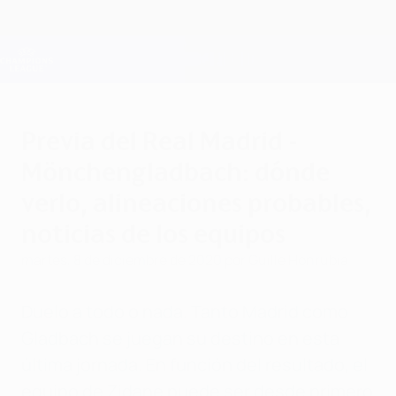
Saltar
al
contenido
Champions League oficial
Consíguela
principal
Resultados en directo y Fantasy
UEFA Champions League
Previa del Real Madrid -
Mönchengladbach: dónde
verlo, alineaciones probables,
noticias de los equipos
martes, 8 de diciembre de 2020
por Guille Honrubia
Duelo a todo o nada. Tanto Madrid como
Gladbach se juegan su destino en esta
última jornada. En función del resultado, el
equipo de Zidane puede ser desde primero