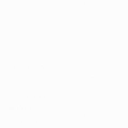
mientras que los alemanes necesitan no perder (o que
empaten en el otro partido del grupo) para superar la
fase de grupos.
¡Cobertura en directo del Real Madrid -
Mönchengladbach!
Dónde ver el partido
Consulta aquí qué operador retransmite el partido en
tu territorio.
Alineaciones probables
Real Madrid
: Courtois; Lucas Vázquez, Varane, Sergio
Ramos, Mendy; Kroos, Casemiro, Modrić; Vinícius,
Benzema, Rodrygo