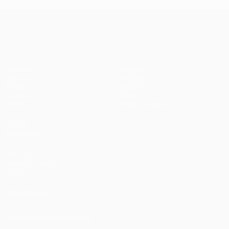
UEFA Champions League
Partidos
Equipos
UEFA.tv
Noticias
Sorteos
Historia
Gaming
Sobre
Datos
Tienda (clubes)
VISITE
TAMBIÉN
UEFA.com
Fundación de la
UEFA
SÍGANOS EN
Descarga la app oficial