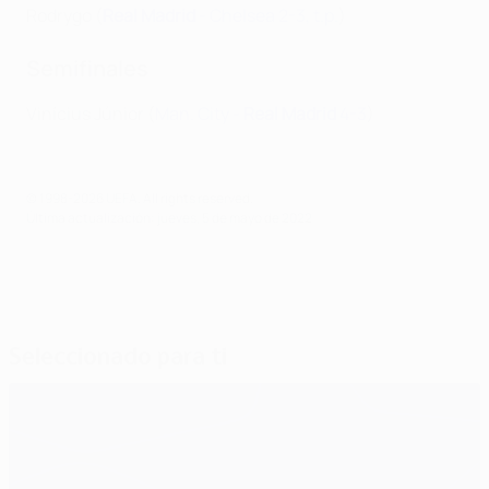
Rodrygo (
Real Madrid
- Chelsea 2-3, t.p.
)
Semifinales
Vinícius Júnior (
Man. City -
Real Madrid
4-3
)
© 1998-2026 UEFA. All rights reserved.
Última actualización: jueves, 5 de mayo de 2022
Seleccionado para ti