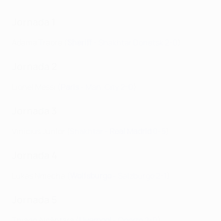
Jornada 1
Adama Traore (
Sheriff
- Shakhtar Donetsk 2-0
)
Jornada 2
Lionel Messi (
Paris
- Man. City 2-0
)
Jornada 3
Vinícius Júnior (
Shakhtar -
Real Madrid
0-5
)
Jornada 4
Lukas Nmecha (
Wolfsburgo
- Salzburgo 2-1
)
Jornada 5
Thiago Alcântara (
Liverpool
- Oporto 2-0
)