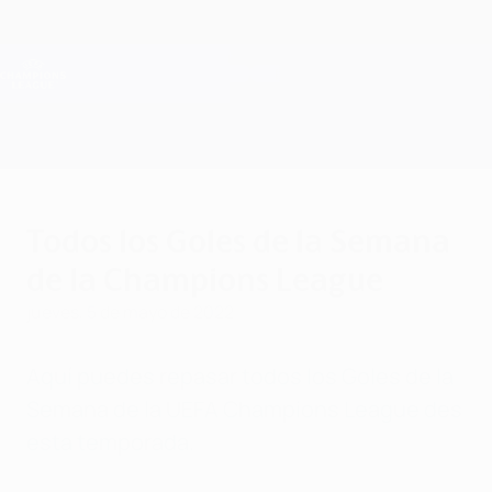
Saltar
al
contenido
Champions League oficial
Consíguela
principal
Resultados en directo y Fantasy
UEFA Champions League
Todos los Goles de la Semana
de la Champions League
jueves, 5 de mayo de 2022
Aquí puedes repasar todos los Goles de la
Semana de la UEFA Champions League des
esta temporada.