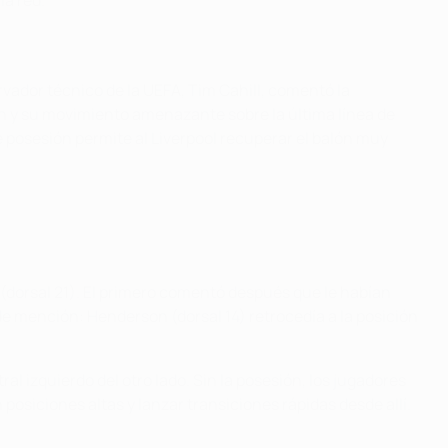
la red.
ervador técnico de la UEFA, Tim Cahill, comentó la
ón y su movimiento amenazante sobre la última línea de
e posesión permite al Liverpool recuperar el balón muy
s (dorsal 21). El primero comentó después que le habían
de mención: Henderson (dorsal 14) retrocedía a la posición
al izquierdo del otro lado. Sin la posesión, los jugadores
posiciones altas y lanzar transiciones rápidas desde allí.