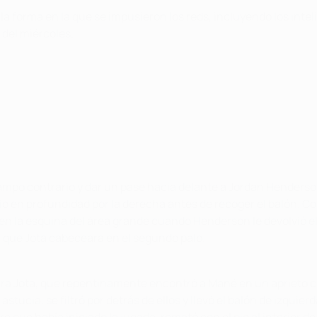
 la forma en la que se impusieron los reds, incluyendo los in
 del miércoles.
campo contrario y dar un pase hacia delante a Jordan Henderso
en profundidad por la derecha antes de recoger el balón. Co
n la esquina del área grande cuando Henderson le devolvió el 
 que Jota cabeceara en el segundo palo.
ara Jota, que repentinamente encontró a Mané en un aprieto c
stucia, se filtró por detrás de ellos y llevó el balón de izqui