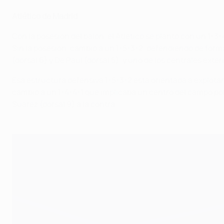
Atlético de Madrid
Con la posesión del balón, el Atlético se plantó con un 1-3-
Sin la posesión, cambió a un 1-5-3-2, defendiendo de form
(dorsal 6) y De Paul (dorsal 5), y uno de los centrales ex
Esa estructura defensiva 1-5-3-2 está orientada a explota
cambió a un 1-4-4-1 que implicaba un centro del campo pob
Suárez (dorsal 9) a la contra.