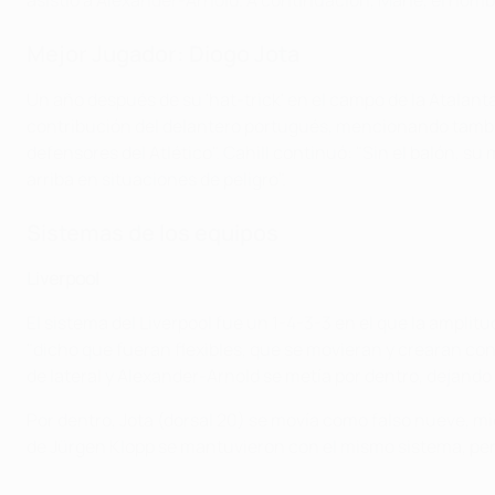
asistió a Alexander-Arnold. A continuación, Mané, el hombre 
Mejor Jugador: Diogo Jota
Un año después de su 'hat-trick' en el campo de la Atalanta, 
contribución del delantero portugués, mencionando también
defensores del Atlético". Cahill continuó: "Sin el balón, 
arriba en situaciones de peligro".
Sistemas de los equipos
Liverpool
El sistema del Liverpool fue un 1-4-3-3 en el que la amplit
"dicho que fueran flexibles, que se movieran y crearan co
de lateral y Alexander-Arnold se metía por dentro, dejando 
Por dentro, Jota (dorsal 20) se movía como falso nueve, mien
de Jürgen Klopp se mantuvieron con el mismo sistema, pero 