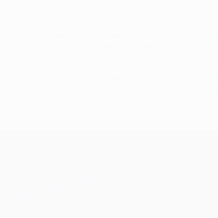
4-2-1 y buscó jugar el balón rápidamente con los tres delanteros 
a estrecha y compacta, con Joaquín Correa (dorsal 7) retroce
teriores presionando a Mané y Jota en el medio espacio cuando c
r a los equipos al contraataque, pero el Atlético tuvo que c
lado, de cuatro hombres, para cubrir las distancias con la e