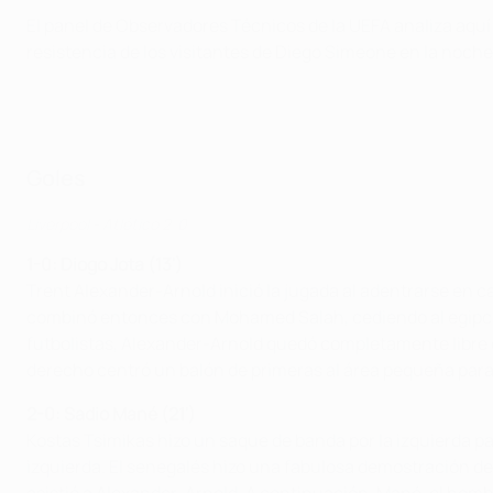
El panel de Observadores Técnicos de la UEFA analiza aquí
resistencia de los visitantes de Diego Simeone en la noche
Goles
Liverpool - Atlético 2-0
1-0: Diogo Jota (13')
Trent Alexander-Arnold inició la jugada al adentrarse en 
combinó entonces con Mohamed Salah, cediendo al egipcio 
futbolistas, Alexander-Arnold quedó completamente libre e
derecho centró un balón de primeras al área pequeña para
2-0: Sadio Mané (21')
Kostas Tsimikas hizo un saque de banda por la izquierda p
izquierda. El senegalés hizo una fabulosa demostración de a