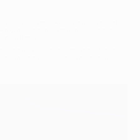
y utilizar los cambios de juego para liberar a los laterales.
diendo en un centro del campo poblado, junto a Koke
aían en la banda.
ambiar cuando se quedó con un jugador menos. Simeone
speranza de ganar recuperaciones y encontrar a Luis