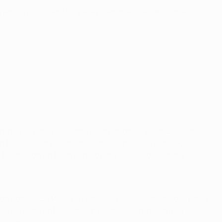
teligentes movimientos que ayudaron a desmantelar la
n, que se había colocado en la banda derecha. El capitán
n tres jugadores contrarios acercándose a estos dos
balón. Con un buen ángulo para el centro, el lateral
on Rodrigo De Paul a su espalda y Koke acercándose por la
erda a derecha antes de pasar a Henderson, quien a su vez