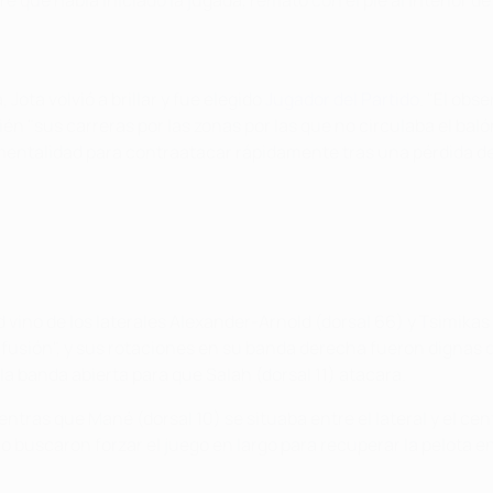
que había iniciado la jugada, remató con el pie al interior de 
Jota volvió a brillar y fue elegido
Jugador del Partido
. "El obs
 "sus carreras por las zonas por las que no circulaba el bal
su mentalidad para contraatacar rápidamente tras una pérdida d
ud vino de los laterales Alexander-Arnold (dorsal 66) y Tsimika
nfusión", y sus rotaciones en su banda derecha fueron dignas 
la banda abierta para que Salah (dorsal 11) atacara.
tras que Mané (dorsal 10) se situaba entre el lateral y el centr
buscaron forzar el juego en largo para recuperar la pelota en 