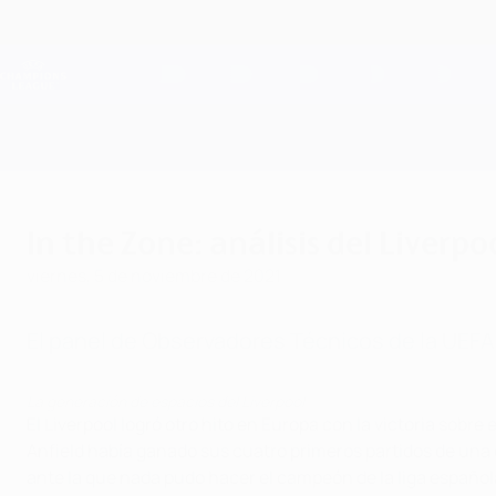
Saltar
al
contenido
Champions League oficial
principal
Resultados en directo y Fantasy
UEFA Champions League
In the Zone: análisis del Liverpo
viernes, 5 de noviembre de 2021
El panel de Observadores Técnicos de la UEFA
La generación de espacios del Liverpool
El Liverpool logró otro hito en Europa con la victoria sobre
Anfield había ganado sus cuatro primeros partidos de una
ante la que nada pudo hacer el campeón de la liga español