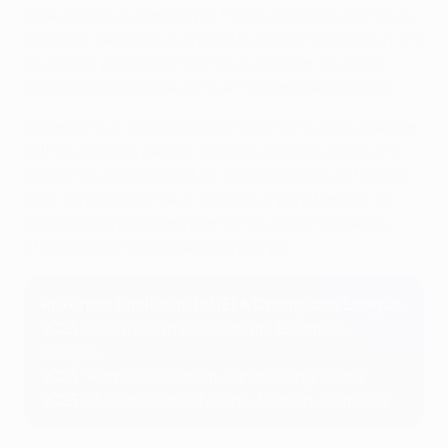
Este estadio es famoso por haber albergado la final de
la
edición de 2005
, cuando el Liverpool remontó un 3-0
en contra y acabó venciendo al AC Milan en el que
acabó conociéndose como el "
Milagro de Estambul
".
Estambul fue seleccionada inicialmente para albergar
la final de 2020
, pero se trasladó a Lisboa debido a la
pandemia del COVID-19. En consecuencia, la
final de
2021
iba a celebrarse en Estambul, pero también se
trasladó a Oporto para
permitir la asistencia de los
aficionados ingleses de cada equipo
.
Próximas finales de la UEFA Champions League
2023:
Atatürk Olympic Stadium, Estambul,
Turquía
2024
: Wembley Stadium, Londres, Inglaterra
2025
: Munich Football Arena, Múnich, Alemania