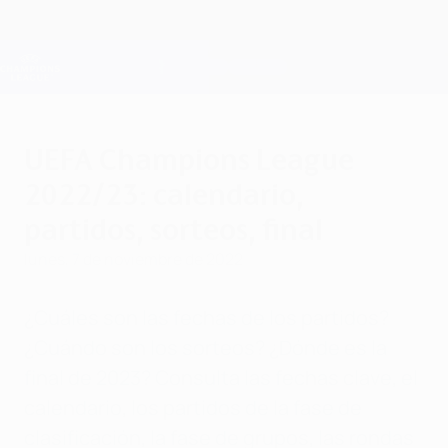
Saltar
al
contenido
Champions League oficial
Consíguela
principal
Resultados en directo y Fantasy
UEFA Champions League
UEFA Champions League
2022/23: calendario,
partidos, sorteos, final
lunes, 7 de noviembre de 2022
¿Cuáles son las fechas de los partidos?
¿Cuándo son los sorteos? ¿Dónde es la
final de 2023? Consulta las fechas clave, el
calendario, los partidos de la fase de
clasificación, la fase de grupos, las rondas