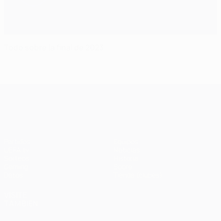
Todo sobre la final de 2023
UEFA Champions League
Partidos
Equipos
UEFA.tv
Noticias
Sorteos
Historia
Gaming
Sobre
Datos
Tienda (clubes)
VISITE
TAMBIÉN