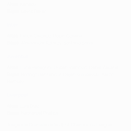
Altas
: Kenedy
Bajas
: Lewis Baker
Inter
Altas
: Felipe Caicedo, Robin Gosens
Bajas
: Aleksandar Kolarov, Stefano Sensi
Juventus
Altas
: Luca Pellegrini, Dušan Vlahović, Denis Zakaria
Bajas
: Rodrigo Bentancur, Dejan Kulusevski, Aaron
Ramsey
Liverpool
Altas
: Luis Díaz
Bajas
: Nathaniel Phillips
Juega a la Quiniela de la UEFA Champions League