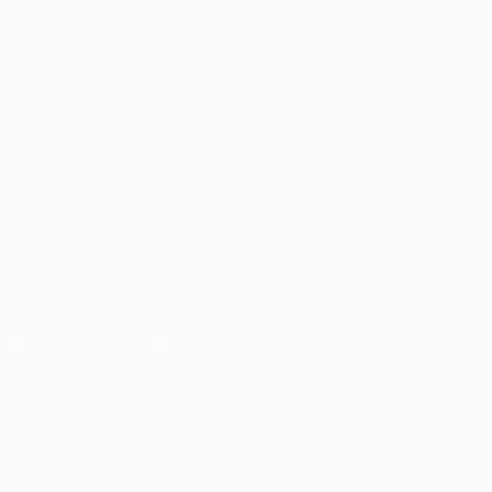
UEFA.tv
Noticias
Sorteos
Historia
Gaming
Sobre
Datos
Tienda (clubes)
VISITE
TAMBIÉN
UEFA.com
Fundación de la
UEFA
SÍGANOS EN
Descarga la app oficial
Privacidad
Términos y condiciones
Política de cookies