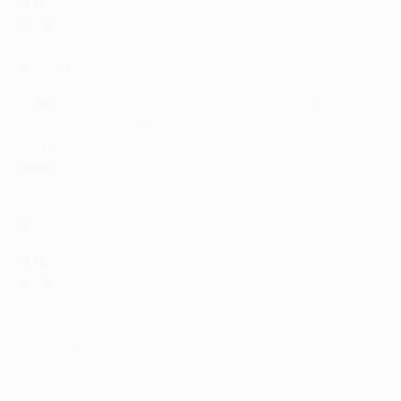
Altas
: Reinildo Mandava, Daniel Wass
Bajas
: Sergio Camus, Kieran Trippier
Bayern
Altas
: Jamal Musiala**, Lucas Copado*, Arijon
Ibrahimovic*, Johannes Schenk*, Gabriel Vidović*, Paul
Wanner*
Bajas
: Mickaël Cuisance, Manuel Kainz, Lukas
Schneller
Benfica
Altas
: Gil Dias
Bajas
: Ronaldo Camará, Gedson Fernandes, Ferro,
Pedro Ganchas, Pizzi, Lucas Verissimo
Chelsea
Chelsea - Juventus 4-0