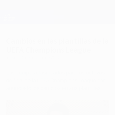
Saltar
al
contenido
Champions League oficial
Consíguela
principal
Resultados en directo y Fantasy
UEFA Champions League
Cambios en las plantillas de la
UEFA Champions League
jueves, 10 de febrero de 2022
Los equipos clasificados para los octavos
de final de la UEFA Champions League han
anunciado los cambios en sus plantillas.