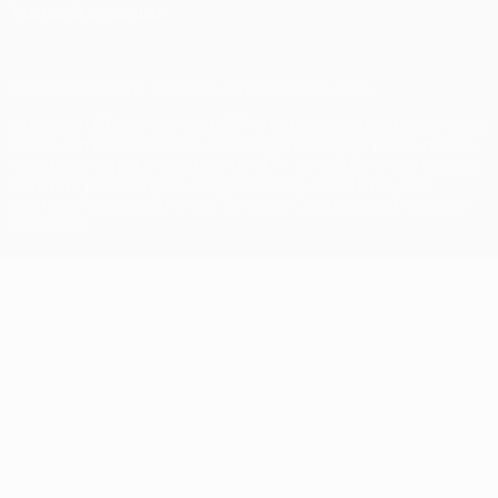
Ajustes de privacidad
© 1998-2026 UEFA. Todos los derechos reservados
La palabra UEFA, el logo de la UEFA y todas las marcas relacionadas
con las competiciones de la UEFA están protegidas por las marcas
registradas y/o por el copyright de UEFA. Se prohíbe el uso de estas
marcas registradas para uso comercial. El uso de UEFA.com
significa la aceptación de sus Términos, Condiciones y Política de
Privacidad.