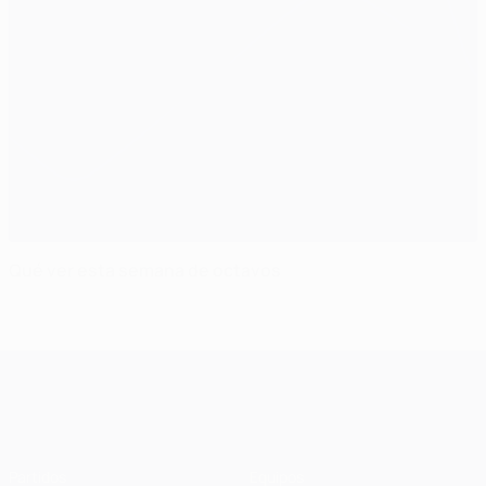
Qué ver esta semana de octavos
UEFA Champions League
Partidos
Equipos