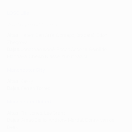
LOSC Lille
Wolfsburgo - LOSC Lille 1-3
Altas
: Hatem Ben Arfa, Domagoj Bradarić, Edon
Zhegrova
Bajas
: Jonathan Ikoné, Rocco Ascone, Reinildo
Mandava, Cheikh Niasse, Yusuf Yazıcı
Manchester City
Altas
: Kayky
Bajas
: Ferran Torres
Manchester United
Altas
: Phil Jones, Lee Grant
Bajas
: Amad Diallo, Anthony Martial, Donny van de
Beek