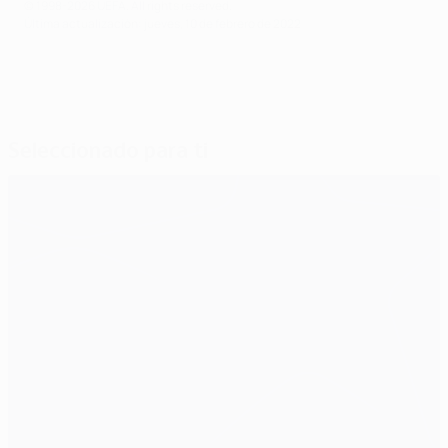
© 1998-2026 UEFA. All rights reserved.
Última actualización: jueves, 10 de febrero de 2022
Seleccionado para ti