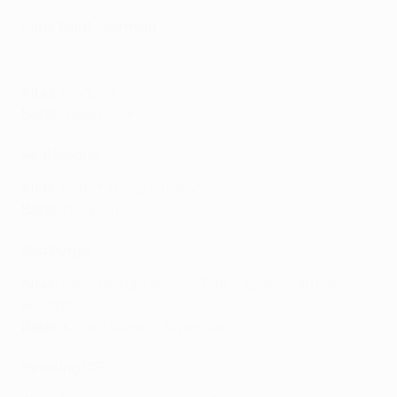
Paris Saint-Germain
Todos los goles del Paris en la fase de grupos
Altas
: ninguna
Bajas
: Teddy Alloh
Real Madrid
Altas
: Peter*, Diego Piñeiro*
Bajas
: ninguna
Salzburgo
Altas
: Sékou Koïta, Samson Tijani, Ignace Van Der
Brempt
Bajas
: Kilian Ludewig, Bryan Okoh
Sporting CP