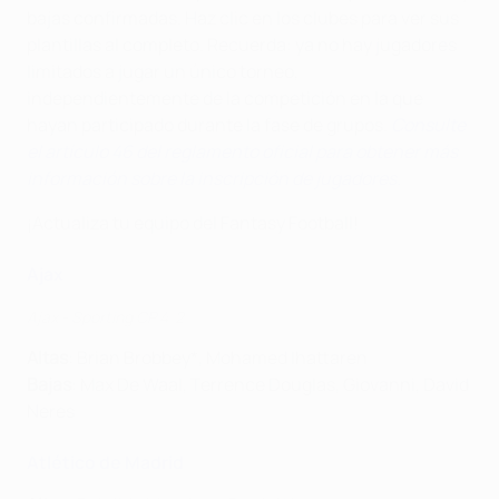
bajas confirmadas. Haz clic en los clubes para ver sus
plantillas al completo. Recuerda: ya no hay jugadores
limitados a jugar un único torneo,
independientemente de la competición en la que
hayan participado durante la fase de grupos.
Consulte
el artículo 46 del reglamento oficial para obtener más
información sobre la inscripción de jugadores.
¡Actualiza tu equipo del Fantasy Football!
Ajax
Ajax - Sporting CP 4-2
Altas
: Brian Brobbey*, Mohamed Ihattaren
Bajas
: Max De Waal, Terrence Douglas, Giovanni, David
Neres
Atlético de Madrid