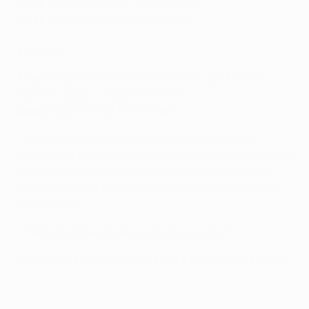
Altas
: Marcus Edwards, Islam Slimani
Bajas
: Jovane Cabral, Geny Catamo
Villarreal
Altas
: Serge Aurier, Giovani Lo Celso, José Manuel
Cabrera López*, Gregorio Medina*
Bajas
: Nikita Iosifov, Daniel Raba
*Inscrito en la Lista B. Cada club tiene derecho a
inscribir un número ilimitado de jugadores en la Lista B
durante la temporada. La lista debe ser presentada
como tarde a las 24:00 HEC del día anterior al partido
en cuestión.
**Se ha transferido de la Lista B a la Lista A.
¡Descarga la aplicación de la UEFA Champions League!