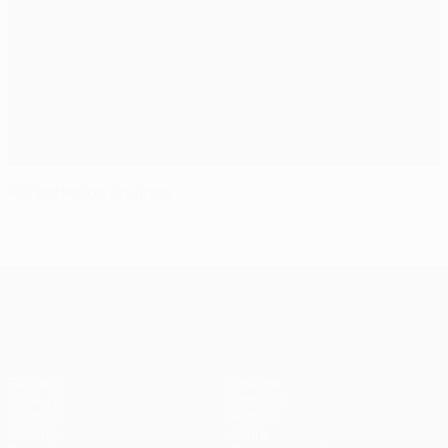
Así están los equipos
UEFA Champions League
Partidos
Equipos
UEFA.tv
Noticias
Sorteos
Historia
Gaming
Sobre