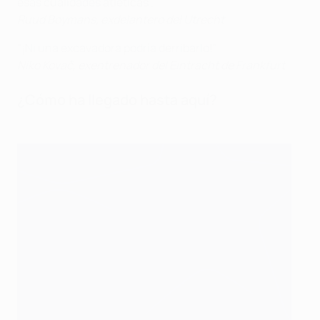
esas cualidades atléticas".
Ruud Boymans, exdelantero del Utrecht
"¡Ni una excavadora podría derribarlo!"
Niko Kovač, exentrenador del Eintracht de Frankfurt
¿Cómo ha llegado hasta aquí?