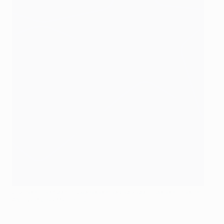
Erik ten Hag fue también el entrenador de Haller en Utrecht
ANP Sport via Getty Images