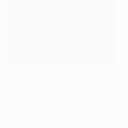
Haller esperaba lograr más goles durante su etapa en el
West Ham
Getty Images
• Los goles fueron más difíciles de lograr durante su
etapa en Inglaterra, y fichó por el Ajax en enero de
2021. El director deportivo del conjunto holandés, Marc
Overmars, dijo: "El West Ham United no es un equipo
muy ofensivo. Aquí Haller siempre estará cerca de la