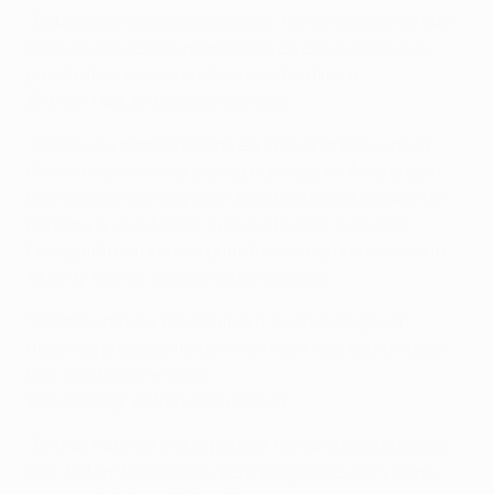
"Debido a la clase de Sébastian, no me sorprende que
otros clubes estén interesados en él. Lo único que
puedo decir es que costará mucho dinero".
Erik ten Hag, entrenador del Ajax
"Haller y su compañero de equipo, Andreas Ludwig,
dieron clases de kickboxing conmigo en Ámsterdam.
Nos lo pasamos muy bien. Eso demuestra la clase de
persona que es Haller. Si le gusta algo, lo prueba.
Enseguida compró los guantes y el equipo necesario".
Myenty Abena, exdefensa del Utrecht
"Siempre marca. Desde enero, cuando llegó con
nosotros procedente del West Ham, sus estadísticas
han sido fenomenales".
Erik ten Hag, entrenador del Ajax
"Es más hábil de lo que parece. No quiero compararlo
con Zlatan Ibrahimović, pero es igual de alto y tiene