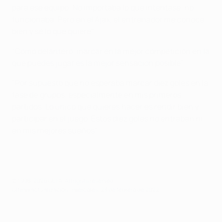
para ese equipo. No importaba lo que intentase, no
funcionaba. Pero en el Ajax, el entrenador me conoce
bien y sé lo que quiere".
"Como delantero, marcar en la mejor competición en la
que puedes jugar es la mejor sensación posible".
"Por supuesto que no esperaba marcar diez goles en la
fase de grupos, especialmente en mis primeros
partidos. Lo único que quieres hacer es rendir bien y
participar en el juego. Estos diez goles no entraban ni
en mis mejores sueños".
© 1998-2026 UEFA. All rights reserved.
Última actualización: miércoles, 23 de febrero de 2022