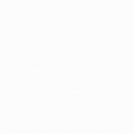
se dice, el fichaje más caro de la historia del Ajax
cuando llegó procedente del West Ham el pasado
invierno,
y ha seguido batiendo récords mientras el
conjunto holandés ganaba sus seis partidos del Grupo
C
, terminando con nueve puntos de ventaja sobre sus
perseguidores más cercanos. UEFA.com repasa la
historia del internacional marfileño.
¿Qué ha logrado?
25/11/92: Los cuatro goles de Van Basten
• Se convirtió en el primer jugador en marcar cuatro
goles en su debut en la UEFA Champions League (en el
1-5 de la primera jornada ante el Sporting CP
) desde
que Marco van Basten consiguió anotar todos los goles
del AC Milan en la
victoria por 4-0 frente al IFK
Göteborg
en su primer partido disputado en la
competición en noviembre de 1992. "Todavía no me lo