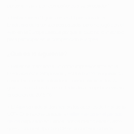
portería rival y con compañeros a su alrededor".
• Haller marcó 11 goles en los 19 partidos de la
Eredivisie de la temporada pasada, pero no jugó con el
Ajax en la Europa League porque el club no lo inscribió
para participar en la competición europea.
¿Qué es lo siguiente?
• Haller ha marcado a un ritmo impresionante en la
Eredivisie esta temporada y está a punto de igualar su
mejor temporada goleadora, cuando alcanzó los 24
goles con el Utrecht entre todas las competiciones en
la edición de 2015/16.
• El Ajax se mide al Benfica en los octavos de final de la
UEFA Champions League, y
Haller marcó en el partido
de ida
disputado en Lisboa, donde marcó esos cuatro
goles contra el Sporting CP en la primera jornada.