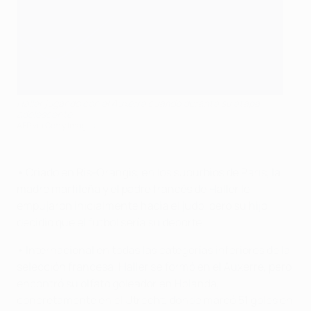
Haller jugando con el Auxerre cuando durante su etapa
adolescente
AFP via Getty Images
• Criado en Ris-Orangis, en los suburbios de París, la
madre marfileña y el padre francés de Haller le
empujaron inicialmente hacia el judo, pero su hijo
decidió que el fútbol sería su deporte.
• Internacional en todas las categorías inferiores de la
selección francesa, Haller se formó en el Auxerre, pero
encontró su olfato goleador en Holanda,
concretamente en el Utrecht, donde marcó 51 goles en