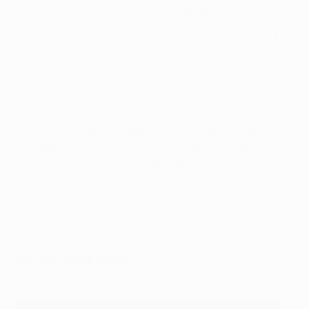
creo. Es una especie de sueño", dijo Haller a UEFA.com.
•
Encabeza la clasificación de goleadores de la UEFA
Champions League 2021/22 con diez goles, uno más
que Robert Lewandowski, del Bayern
.
Erling Haaland
marcó los mismos tantos la temporada pasada, cuando
terminó la edición como máximo goleador.
• Se convirtió en el jugador que más rápido alcanzó los
diez goles en la UEFA Champions League al conseguir
dicho registro en sólo seis partidos.
• Marcó en los seis partidos de la fase de grupos, algo
que solo Cristiano Ronaldo, con el Real Madrid en la
edición 2017/18, había logrado antes.
Lo que ellos dicen