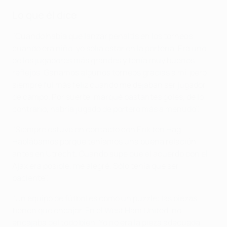
Lo que él dice
"Cuando había que lanzar penaltis en los torneos
cuando era niño, yo solía estar en la portería. Era uno
de los jugadores más grandes y tenía muy buenos
reflejos. Ganamos algunos torneos gracias a mí, pero
siempre fui más feliz cuando me dejaban ser jugador
de campo. Por suerte, marqué bastantes goles, de lo
contrario, habría jugado de portero más a menudo".
"Siempre estuve en contacto con Erik ten Hag.
Hablábamos porque teníamos una buena relación
antes en Utrecht. Cuando supe que el acuerdo con el
Ajax era posible, me alegré. Sólo tenía que ser
paciente".
"Un equipo de fútbol es como un puzzle: las piezas
tienen que encajar. En el West Ham United, no
encajaba del todo bien. Yo no era la pieza adecuada