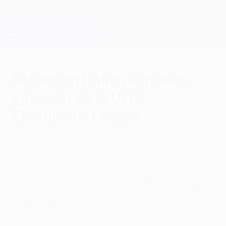
Saltar
al
contenido
Champions League oficial
Consíguela
principal
Resultados en directo y Fantasy
UEFA Champions League
Sébastien Haller, el nuevo
goleador de la UEFA
Champions League
miércoles, 23 de febrero de 2022
"¡Ni una excavadora podría derribarlo!", dijo
un antiguo entrenador, pero ¿podrá ser
destronado Sébastien Haller como máximo
goleador?