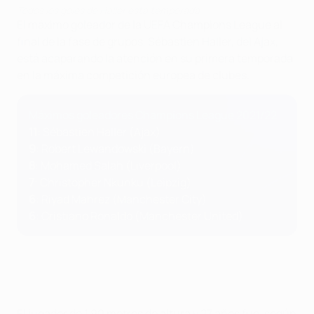
Todos los goles de Haller esta temporada
El máximo goleador de la UEFA Champions League al
final de la fase de grupos, Sébastien Haller, del Ajax,
está acaparando la atención en su primera temporada
en la máxima competición europea de clubes.
Máximos goleadores Champions League 2021/22
11
: Sébastien Haller (Ajax)
9
: Robert Lewandowski (Bayern)
8
: Mohamed Salah (Liverpool)
7
: Christopher Nkunku (Leipzig)
6
: Riyad Mahrez (Manchester City)
6
: Cristiano Ronaldo (Manchester United)
El jugador de 1,90 metros de altura y 27 años fue, según