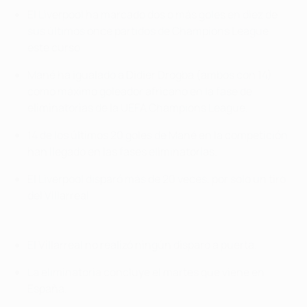
El Liverpool ha marcado dos o más goles en diez de
sus últimos once partidos de Champions League
este curso.
Mané ha igualado a Didier Drogba (ambos con 14)
como máximo goleador africano en la fase de
eliminatorias de la UEFA Champions League.
14 de los últimos 20 goles de Mané en la competición
han llegado en las fases eliminatorias.
El Liverpool disparó más de 20 veces, por solo un tiro
del Villarreal.
El Villarreal no realizó ningún disparo a puerta.
La eliminatoria concluye el martes que viene en
España.