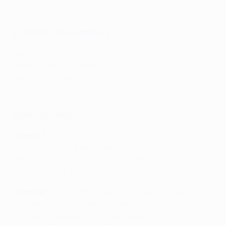
Estrellas del Fantasy
Sadio Mané – 8
Trent Alexander-Arnold – 8
Ibrahima Konaté – 8
Thiago Alcántara – 8
Alineaciones
Liverpool
: Alisson; Alexander-Arnold (Gomez, 81'),
Konaté, Van Dijk, Robertson; Henderson (Keïta, 72'),
Fabinho, Thiago Alcántara; Salah, Mané (Jota, 72'),
Luis Díaz (Origi, 81')
Villarreal
: Rulli; Foyth, Albiol, Pau Torres, Estupiñán
(Trigueros, 72'); Lo Celso , Parejo (Aurier, 72'), Capoue,
Coquelin (Pedraza, 57'); Chukwueze (Dia, 72'),