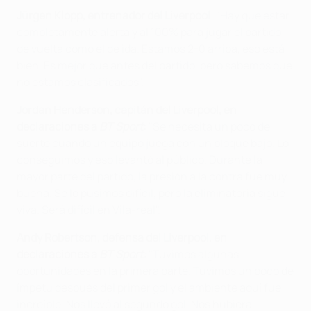
Jürgen Klopp, entrenador del Liverpool
: "Hay que estar
completamente alerta y al 100% para jugar el partido
de vuelta como el de ida. Estamos 2-0 arriba, eso está
bien. Es mejor que antes del partido, pero sabemos que
no estamos clasificados".
Jordan Henderson, capitán del Liverpool, en
declaraciones a
BT Sport
:
"Se necesita un poco de
suerte cuando un equipo juega con un bloque bajo. Lo
conseguimos y eso levantó al público. Durante la
mayor parte del partido, la presión a la contra fue muy
buena. Se lo pusimos difícil, pero la eliminatoria sigue
viva. Será difícil en Vila-real".
Andy Robertson, defensa del Liverpool, en
declaraciones a
BT Sport:
"Tuvimos algunas
oportunidades en la primera parte. Tuvimos un poco de
ímpetu después del primer gol y el ambiente aquí fue
increíble. Nos llevó al segundo gol. Nos hubiera