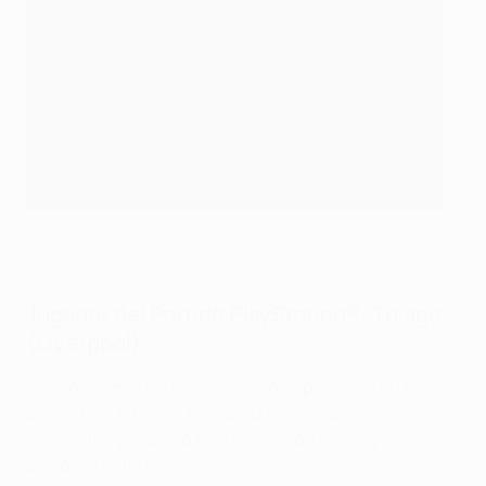
Thiago Alcántara
Liverpool FC via Getty Images
Jugador del Partido PlayStation®: Thiago
(Liverpool)
"Thiago demostró visión de juego y precisión en los
pases. Con el balón, fue capaz de deshacerse de sus
oponentes y, cuando fue necesario, realizó grandes
acciones defensivas".