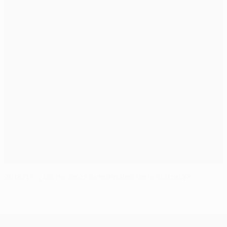
2018/19: ¿las mejores semifinales de la historia?
UEFA Champions League