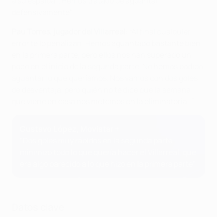
a su espalda… Hemos tratado de aguantar
defensivamente".
Pau Torres, jugador del Villarreal
: “Al final cualquier
error te lo penalizan. Hemos aguantado bastante bien
en la primera parte, pero ellos nos han superado un
poco en el inicio de la segunda parte. No hemos podido
aguantar lo que queríamos. Nos vamos con dos goles
de desventaja, pero quién no te dice que la semana
que viene en casa nos metemos en la eliminatoria…”.
Gustavo López, Movistar +
"Dos goles muy rápidos en la segunda parte
minimizó todo lo que quería hacer el Villarreal, que
era algo parecido a lo que hizo en la primera parte"
Datos clave