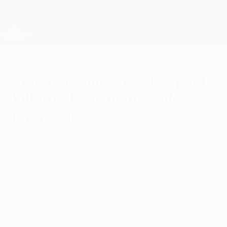
Saltar
al
contenido
Champions League oficial
Consíguela
principal
Resultados en directo y Fantasy
UEFA Champions League
Vídeo y crónica del Liverpool -
Villarreal 2-0: demasiado
Liverpool
miércoles, 27 de abril de 2022
por Gonzalo Aguado
El Liverpool fue superior y se impuso por 2-
0 al Villarreal en la ida de las semifinales de
la UEFA Champions League.
Liverpool - Villarreal 2-0