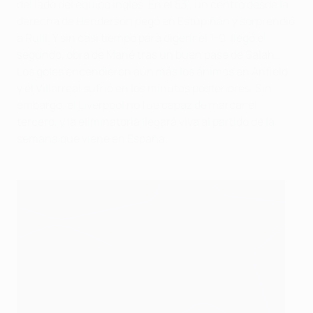
del lado del equipo inglés. En el 53', un centro desde la
derecha de Henderson pegó en Estupiñán y sorprendió
a Rulli. Y sin casi tiempo para digerir el 1-0, llegó el
segundo, obra de Mané tras un buen pase de Salah.
Los goles encendieron aún más los ánimos en Anfield,
y el Villarreal sufrió en los minutos posteriores. Sin
embargo, el Liverpool no fue capaz de marcar el
tercero, y la eliminatoria llegará viva al partido de la
semana que viene en España.