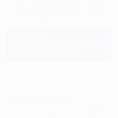
El Liverpool fue superior al Villarreal y se impuso por 2-
0 en el partido de ida de la segunda semifinal de la
UEFA Champions League. Los de Unai Emery tratarán
de darle la vuelta a la eliminatoria el martes que viene.
Momentos clave
42'
: derechazo de Thiago que se estrella en el palo
53'
: gol en propia puerta de Estupiñán
55'
: gol de Mané
El partido en 60 segundos
El encuentro comenzó bajo un espectacular ambiente
en Anfield, uno de esos estadios que son capaces de