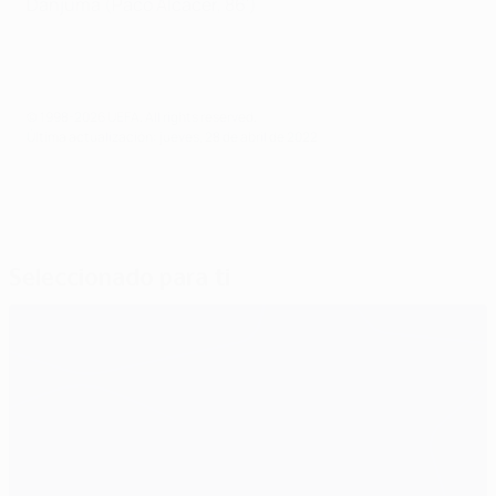
Danjuma (Paco Alcácer, 86')
© 1998-2026 UEFA. All rights reserved.
Última actualización: jueves, 28 de abril de 2022
Seleccionado para ti