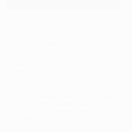
Numerosos aficionados del Villarreal acompañaron a los
suyos en Anfield
Getty Images
Thiago Alcántara, Jugador del Partido
: "Teníamos que
darnos cuenta de que estamos en las semifinales de la
Champions League. Me ha gustado mucho la
actuación del equipo. Para mí, eso es lo mejor.
Tenemos que prepararnos para todo tipo de tácticas
del rival. Tenemos los jugadores para estar cómodos en
cualquier tipo de situación".
Unai Emery, técnico del Villarreal:
“En semifinales te
tienes que encontrar con estos rivales, con los
favoritos. El factor sorpresa se diluye ya en
semifinales. Esta vez hemos jugado la ida fuera. No nos
han dejado llevar la iniciativa, no nos han dejado correr