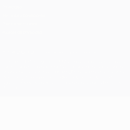
Privacidad
Términos y condiciones
Política de cookies
Ajustes de privacidad
© 1998-2026 UEFA. Todos los derechos reservados
La palabra UEFA, el logo de la UEFA y todas las marcas relacionadas
con las competiciones de la UEFA están protegidas por las marcas
registradas y/o por el copyright de UEFA. Se prohíbe el uso de estas
marcas registradas para uso comercial. El uso de UEFA.com
significa la aceptación de sus Términos, Condiciones y Política de
Privacidad.