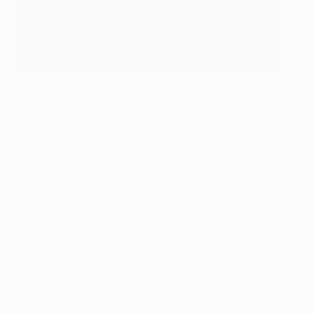
El Liverpool venció 2-0 en la ida
Getty Images
En el 12’ la tuvo Mané tras un buen centro de Salah,
pero el cabezazo del senegalés no encontró portería. El
Liverpool subió el ritmo a la media hora de juego, y
Salah lo intentó sin suerte en dos ocasiones. En el 42’
llegó la ocasión más clara de la primera parte. Thiago
tuvo tiempo para armar el disparo en la frontal, y su
derechazo lo repelió el palo de Rulli ante la
desesperación de la afición local.
La segunda parte comenzó como la primera, con el
Liverpool apretando, pero esta vez la fortuna sí estuvo