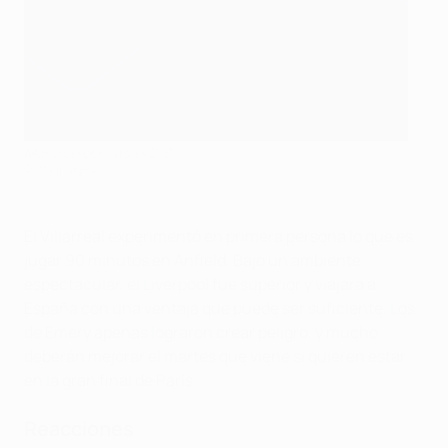
Mané celebró así el 2-0
Getty Images
El Villarreal experimentó en primera persona lo que es
jugar 90 minutos en Anfield. Bajo un ambiente
espectacular, el Liverpool fue superior y viajará a
España con una ventaja que puede ser suficiente. Los
de Emery apenas lograron crear peligro, y mucho
deberán mejorar el martes que viene si quieren estar
en la gran final de París.
Reacciones