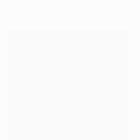
gustado marcar uno más, pero mantener la portería a
cero y marcar dos goles... Estamos satisfechos".