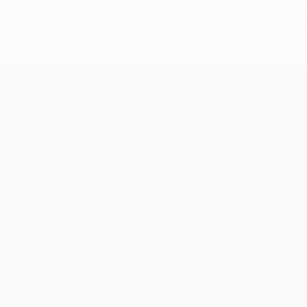
 cuatro Champions. Hemos sufrido, pero el compromiso del eq
han estado muy bien. El plan ha salido bien. Courtois ha hec