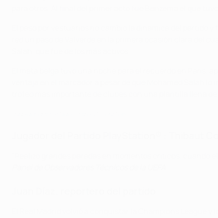
para otros. Al final del primer acto fue Benzema el que tuv
El paso por vestuarios no cambió la dinámica del partido y
red un paso de Valverde en la primera ocasión clara del cu
Salah, que fue de los más activos.
El meta belga tuvo una noche para el recuerdo en París, ap
ventaja en el marcador a pesar de que Mohamed Salah lo inte
trofeo más importante de clubes con una plantilla llena de
Jugador del Partido: Thibaut Courtois
Jugador del Partido PlayStation® : Thibaut C
"Realizó grandes paradas en momentos críticos, cuando el Li
Panel de Observadores Técnicos de la UEFA
Juan Díaz, reportero del partido
El Real Madrid volvió a conquistar la Champions League y l