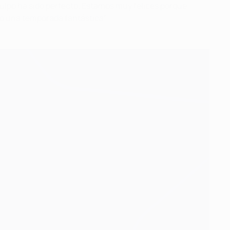
uipo ha sido perfecto. Estamos muy felices porque
ho una temporada fantástica".