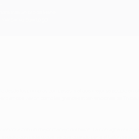
ah
hora tras un tiro de Mané
 marcar su cuarto gol
 desde los primeros compases, y el que mejor se acopló en el i
ero ambos vieron como las grandes intervenciones de Thibaut 
aciéndose con un mejor manejo del balón. La consigna era clara 
 estadio con cada toque, ya que cuando tiene el balón se sosp