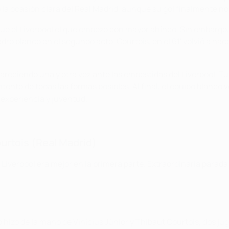
o la ocasión clara del Real Madrid, aunque su gol finalmente no
 fue el Liverpool el que empezó con mayor ahínco. Sin embargo
adro blanco en el segundo acto. Courtois, en el 61' volvió a ha
areciendo una y otra vez ante las embestidas del Liverpool. Tu
ntó de todas las formas posibles. Al final, el equipo blanco v
 experiencia y juventud.
ourtois (Real Madrid)
verpool era mejor en la primera parte. Extraordinaria parada a 
o hizo de la mano de Vinícius Júnior y Thibaut Courtois, dos 