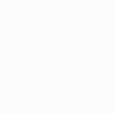
 subió al marcador por fuera de juego.
, Vinícius tenía otro planes cuando mandó al fondo de la
cer gala de su repertorio de paradas ante un buen remate de
vo paradas de todo tipo y mantuvo a los suyos con la
olvió a firmar una noche histórica en París alzando el
Salah sobre el final del partido".
jugadores que estrenaron su palmarés en esta competición.