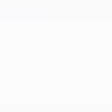
a Champions League Liverpool - Rea
tras vencer al Liverpool por 0-1. Vinícius Júnior y
mpions League en París. La gran actuación de Courtois fue dete