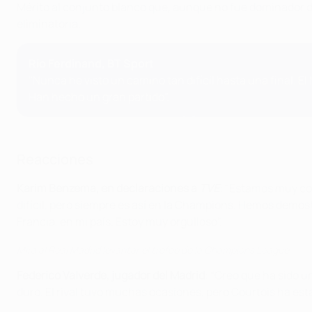
Mérito al conjunto blanco que, aunque no fue dominador del
eliminatoria.
Rio Ferdinand, BT Sport
"Nunca he visto un camino tan difícil hasta una final. E
Han hecho un gran partido".
Reacciones
Karim Benzema, en declaraciones a
TVE
: "Estamos muy con
difícil, pero siempre es así en la Champions. Hemos demo
Francia, en mi país. Estoy muy orgulloso".
Mira al Real Madrid levantar el trofeo de la Champions League
Federico Valverde, jugador del Madrid
: “Creo que ha sido u
duro. El rival tuvo muchas ocasiones, pero Courtois ha est