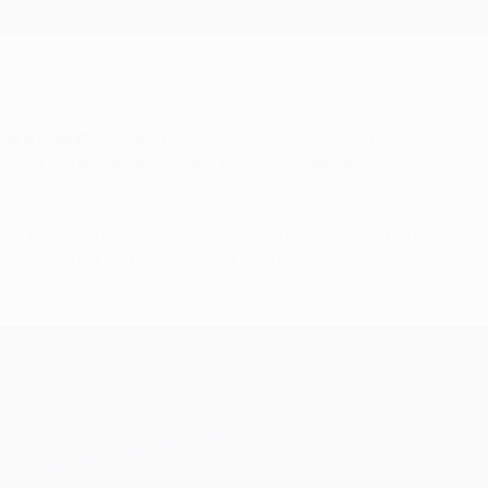
s a
BT Sport
: "Estamos desolados. Eso es lo que pasa cuando ll
 parte. No empezamos bien, ellos se apoderaron más del juego
es un resultado normal de fútbol. Tuvimos muchos más disparos y
nosotros no, esa es la explicación más fácil en el mundo del fú