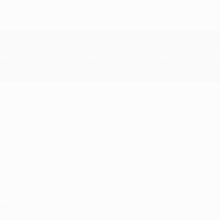
 juego en el Stade de France, supo sufrir y aprovechar sus oc
l Madrid ha ganado al campeón de Francia, al campeón de Ingla
tentos, orgullosos de este equipo. Hemos ganado la liga y la
strado a todo el mundo que estamos aquí. Una final siempre e
na Champions magnífica, y hoy era la posibilidad de cerrarla d
ado increíble, como durante toda la temporada”.