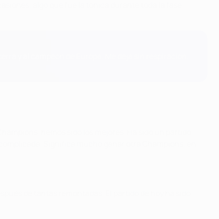
asiones, algo que fue la tónica durante toda la fase
terra y al campeón de Europa. Me deja sin respiración.
 Champions, hemos sido los mejores. Ha sido un partido
s complicada. Significa mucho ganar otra Champions, en
espués de tantas remontadas. El partido de hoy ha sido