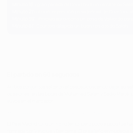
Minuto 16’:
gran parada de Courtois a un remate de Sal
Minuto 21':
otra intervención providencial de Courtois, a
Minuto 59':
Vinícius aprovechó un pase de Valverde para
Minuto 61'
: Courtois dilapida un buen remate de Salah
El partido en 60 segundos
Ambos conjuntos saltaron al césped buscando dejar su sello
ocasiones, en las botas de Mohamed Salah y Sadio Mané, p
suyos en el marcador.
Mira el gol de Vinícius Júnior que vale una Champions
El Real Madrid tuvo un ritmo lento, pero poco a poco fue h
formada por Vinícius y Benzema. El brasileño enmudecía al