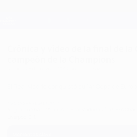
Saltar
al
contenido
Champions League oficial
principal
Resultados en directo y Fantasy
UEFA Champions League
Crónica y vídeo de la final de l
campeón de la Champions
sábado, 28 de mayo de 2022
por Juan Díaz
El Real Madrid conquistó su 14ª Copa de Europa 
Liverpool - Real Madrid 0-1
Al igual que hace 22 años, el Real Madrid alzó la UEFA Cha
Liverpool 0-1.
Momentos clave