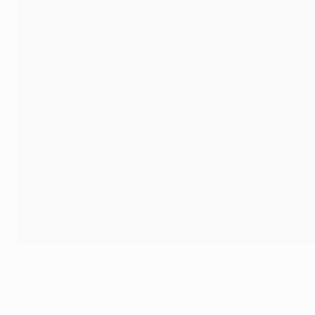
Vinícius Jr recibió el premio
UEFA via Getty Images
La mayor parte de esas asistencias sirvieron para que K