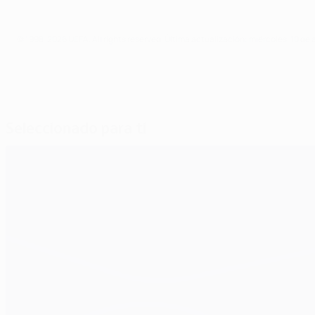
© 1998-2026 UEFA. All rights reserved.
Última actualización: miércoles, 10 de
Seleccionado para ti