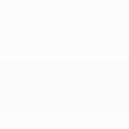
dor, Vinícius Júnior brillaba con su velocidad, rapidez de pie
 ante el Shakhtar Donetsk
.
el Madrid, Carlo Ancelotti, tras la final de París. "Hay que toma
nda a una temporada brillante".
gue 2021/22