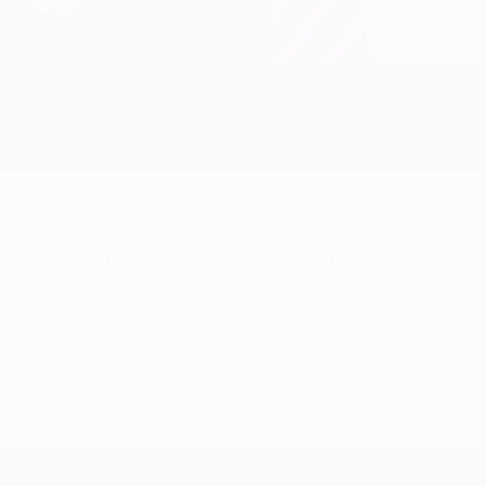
 al futbolista del Real Madrid Vinícius Júnior como Jugador 
a con el único gol ante el Liverpool
en la final del Stade de Fr
la Champions League,
además de dar seis asistencias
, una cifr