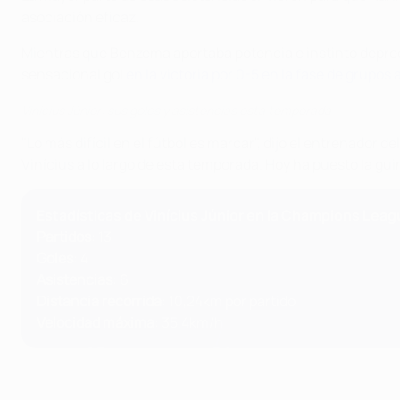
asociación eficaz.
Mientras que Benzema aportaba potencia e instinto depreda
sensacional gol
en la victoria por 0-5 en la fase de grupos
Vinícius Júnior: sus goles y asistencias esta temporada
"Lo más difícil en el fútbol es marcar", dijo el entrenador d
Vinícius a lo largo de esta temporada. Hoy ha puesto la gui
Estadísticas de Vinícius Júnior en la Champions Lea
Partidos
: 13
Goles
: 4
Asistencias
: 6
Distancia recorrida
: 10,24km por partido
Velocidad máxima
: 35,4km/h