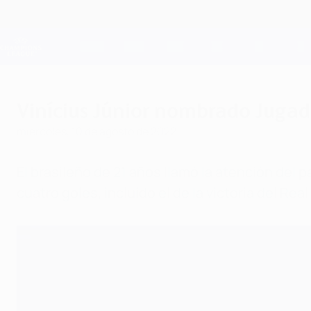
Saltar
al
contenido
Champions League oficial
principal
Resultados en directo y Fantasy
UEFA Champions League
Vinícius Júnior nombrado Juga
miércoles, 10 de agosto de 2022
El brasileño de 21 años llamó la atención del
cuatro goles, incluido el de la victoria del Real 