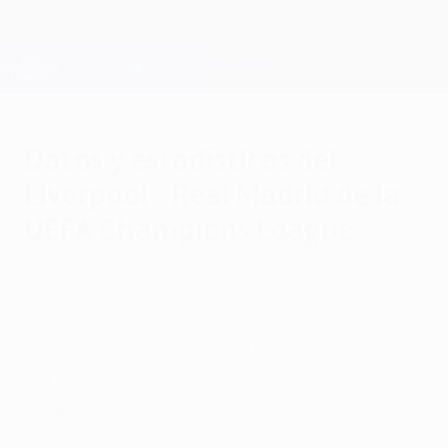
Saltar
al
contenido
Champions League oficial
Consíguela
principal
Resultados en directo y Fantasy
UEFA Champions League
Datos y estadísticas del
Liverpool - Real Madrid de la
UEFA Champions League
martes, 21 de febrero de 2023
Enfrentamientos previos, estados de
forma y curiosidades antes del partido de
ida de los octavos de final de la UEFA
Champions League.