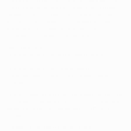
marcando el gol del LOSC Lille en la victoria por 1-0 en
casa en la ida de octavos de final de la UEFA Europa
League 2009/10, una eliminatoria que el club inglés
ganó por 3-1 en el global. En el Chelsea marcó seis
goles contra el Liverpool en 16 encuentros (cinco
victorias, ocho empates y tres derrotas).
Han jugado juntos:
Thiago Alcántara y Toni Kroos (Bayern de Múnich
2013/14)
Thiago Alcántara y David Alaba (Bayern 2013-20)
Mohamed Salah y Thibaut Courtois, Eden Hazard
(Chelsea 2014)
Thiago y Alaba formaron parte del Bayern campeón de
la Champions League en la edición 2019/20 tras haber
jugado juntos bajo las órdenes de Ancelotti en la
campaña 2016/17.
Compañeros de equipo internacionales: