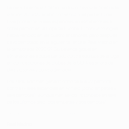
La derrota ante el Atlético en los octavos de final de la
edición 2019/20 acabó con el historial perfecto del
Liverpool ante rivales españoles en eliminatorias a
doble partido en la Copa de Europa. El conjunto inglés
había vencido en las cuatro anteriores, pero después
cayó derrotado en la siguiente, ante el Real Madrid en
la temporada 2020/21. Su balance global en
eliminatorias a doble partido contra equipos de la Liga
en competiciones de clubes de la UEFA es ahora de
diez victorias y cuatro derrotas.
Los 'reds' sólo han ganado ocho de sus 22 partidos
contra rivales españoles en Anfield (ocho empates y
seis derrotas), aunque han salido victoriosos en seis
de los últimos diez (dos empates y dos derrotas).
Final de 2022: Liverpool - Real Madrid 0-1
Real Madrid