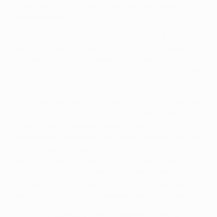
remate de chilena) le dieron de nuevo el trofeo al
equipo español.
El Liverpool de Bob Paisley se impuso por 1-0 al Real
Madrid de Vujadin Boškov en la final de la Copa de
Europa de 1981, disputada en el Parc des Princes de
París, con un gol de Alan Kennedy a nueve minutos del
final.
Los clubes también se cruzaron en los cuartos de final
de la edición 2020/21, con victoria del Real Madrid por
3-1 en la ida en casa para después lograr clasificarse
por ese mismo resultado en el global de la eliminatoria
tras un empate sin goles en Anfield. Vinícius Júnior
marcó dos goles en Madrid (27', 65'), además del tanto
de Marco Asensio en el minuto 36. Por su parte, el
tanto de Mohamed Salah en el minuto 51 fue todo lo
que pudo conseguir el Liverpool en dicho encuentro.
Los equipos quedaron emparejados en la fase de