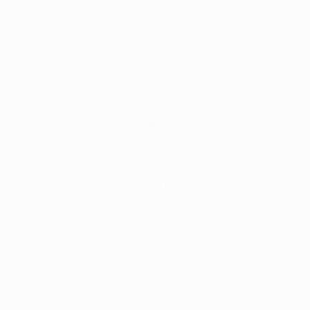
contra el Benfica en la edición 2005/06 (1-0 a
domicilio y 0-2 en casa) y contra el Atlético hace tres
temporadas.
Las tres últimas campañas del Liverpool en la UEFA
Champions League, y cuatro de las cinco más
recientes, han terminado en derrota ante equipos
madrileños, sus tropiezos ante el Real Madrid en las
ediciones 2018/19, 2020/21 y 2021/22, además de su
eliminación ante el Atlético en la temporada 2019/20.
Las victorias de la temporada pasada contra el Atlético
en la fase de grupos (2-3 a domicilio y 2-0 en casa) y
contra el Villarreal en semifinales han supuesto seis
victorias en los últimos 19 encuentros del Liverpool
contra equipos españoles (tres empates y diez
derrotas), una racha que también incluye una derrota
por 3-1 contra el Sevilla bajo las órdenes de Klopp en la
final de la UEFA Europa League de 2016.