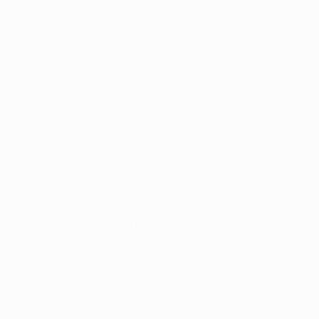
Enfrentamientos previos entre Liverpool y Real Madrid
Estado de forma
Liverpool
El Liverpool alcanzó su décima final de la Copa de
Europa en la edición 2021/22, siendo esta su tercera en
cinco temporadas. Sin embargo, se le escapó su
séptimo título al sufrir su cuarta derrota en la final, la
segunda a manos del Real Madrid.
El equipo de Klopp había terminado primero en el Grupo
B, ganando los seis partidos para convertirse en el
primer club inglés en superar una fase de grupos de la
UEFA Champions League con un pleno de triunfos
obteniendo el máximo de puntos posibles. En el partido
de ida de octavos de final, venciendo en casa del Inter
por 0-2, el equipo amplió a siete su racha de victorias y,