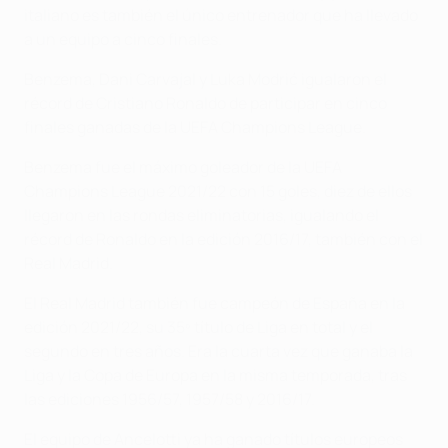
italiano es también el único entrenador que ha llevado
a un equipo a cinco finales.
Benzema, Dani Carvajal y Luka Modrić igualaron el
récord de Cristiano Ronaldo de participar en cinco
finales ganadas de la UEFA Champions League.
Benzema fue el máximo goleador de la UEFA
Champions League 2021/22 con 15 goles, diez de ellos
llegaron en las rondas eliminatorias, igualando el
récord de Ronaldo en la edición 2016/17, también con el
Real Madrid.
El Real Madrid también fue campeón de España en la
edición 2021/22, su 35º título de Liga en total y el
segundo en tres años. Era la cuarta vez que ganaba la
Liga y la Copa de Europa en la misma temporada, tras
las ediciones 1956/57, 1957/58 y 2016/17.
El equipo de Ancelotti ya ha ganado títulos europeos