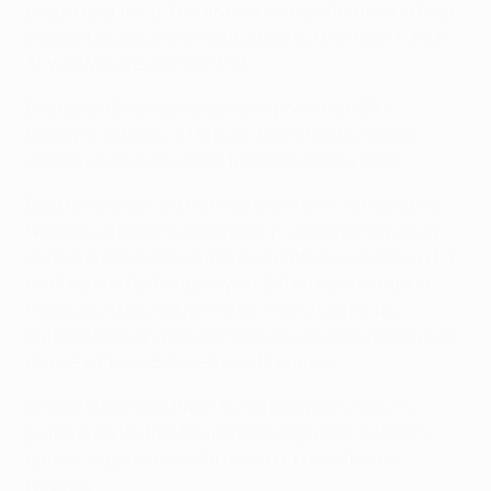
pese a caer por 0-1 en Anfield, se clasificó para la final
de Saint-Denis, donde se deshizo del Benfica (1-3 y 3-
3) y del Villarreal (2-0 y 2-3).
Esta es la 15ª campaña del Liverpool en la UEFA
Champions League. Ha llegado a la final en cinco
ocasiones, levantando el trofeo en 2005 y 2019.
Esta temporada, el Liverpool cayó por 4-1 en casa del
Nápoles en la primera jornada, pero marcó 16 goles y
ganó sus cinco siguientes encuentros, incluido un 1-7
en el campo del Rangers y un 2-0 en casa contra el
Nápoles en la sexta jornada, aunque eso no fue
suficiente para adelantar al conjunto italiano después
de que ambos acabasen con 15 puntos.
El conjunto inglés había terminado primero de su
grupo durante tres temporadas seguidas, antes de
quedar segundo en esta ocasión, por detrás del
Nápoles.