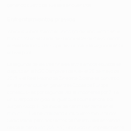
ganando cuatro de sus seis encuentros.
Enfrentamientos previos
Vinícius Júnior marcó el único gol del encuentro en el
minuto 59 en el Stade de France el 28 de mayo, dando
al Real Madrid su 14ª Copa de Europa, y la segunda ante
el Liverpool.
La segunda de las tres finales entre ambos equipos se
disputó en el NSC Olimpiyski de Kiev el 26 de mayo de
2018, y el Real Madrid de Zinédine Zidane se convirtió
en el primer club en ganar tres Copas de Europa
consecutivas por segunda vez al imponerse por 3-1 a
un Liverpool dirigido, al igual que ocurre ahora, por
Jürgen Klopp. El gol inicial de Karim Benzema en el
minuto 51 fue neutralizado a los cuatro minutos por
Sadio Mané, pero dos tantos de Gareth Bale entrando
desde el banquillo (64', 83') (incluido un impresionante