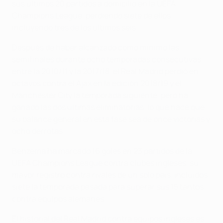
sus últimos 20 partidos a domicilio en la UEFA
Champions League, perdiendo siete de ellos,
incluyendo tres de los últimos seis.
Después de haber alcanzado como mínimo las
semifinales durante ocho temporadas consecutivas
entre la 2010/11 y la 2017/18, el Real Madrid perdió en
octavos contra el Ajax en la edición 2018/19 y el
Manchester City la temporada siguiente, pero ha
ganado las dos últimas eliminatorias, lo que hace que
su balance general en esta fase sea de once victorias y
ocho derrotas.
Benzema ha marcado 16 goles en 23 partidos de la
UEFA Champions League contra clubes ingleses, su
mayor registro contra rivales de un solo país, incluidos
siete la temporada pasada para superar sus 15 tantos
contra equipos alemanes.
El historial del Real Madrid contra equipos ingleses es