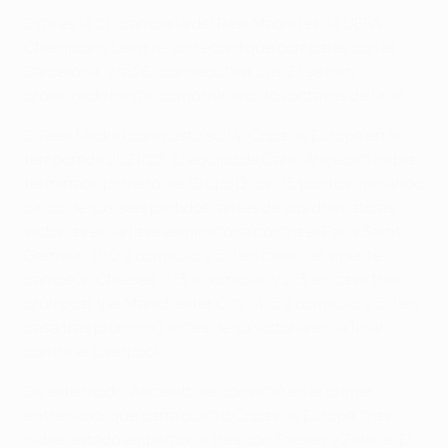
Esta es la 27ª campaña del Real Madrid en la UEFA
Champions League, un récord que comparte con el
Barcelona, y la 26ª consecutiva. Las 27 se han
prolongado hasta, como mínimo, los octavos de final.
El Real Madrid conquistó su 14ª Copa de Europa en la
temporada 2021/22. El equipo de Carlo Ancelotti había
terminado primero del Grupo D con 15 puntos, ganando
cinco de sus seis partidos, antes de sus dramáticas
victorias en la fase eliminatoria contra el Paris Saint-
Germain (1-0 a domicilio y 3-1 en casa), el vigente
campeón Chelsea (1-3 a domicilio y 2-3 en casa tras
prórroga) y el Manchester City (4-3 a domicilio y 3-1 en
casa tras prórroga) antes de su victoria en la final
contra el Liverpool.
De este modo, Ancelotti se convirtió en el primer
entrenador que gana cuatro Copas de Europa, tras
haber estado empatado a tres con Paisley y Zidane. El