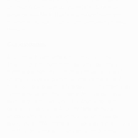
una racha que incluye cuatro derrotas. El balance
global del Real Madrid fuera de casa contra equipos
ingleses es de siete victorias, cinco empates y nueve
derrotas.
Curiosidades
Ancelotti se ha enfrentado al Liverpool 16 veces
(nueve victorias, cuatro empates y tres derrotas)
como entrenador, incluyendo dos finales de la UEFA
Champions League durante su etapa al frente del AC
Milan. Su equipo perdió la final de 2005 en Estambul en
la tanda de penaltis tras ir ganando 3-0 al descanso,
pero venció a los 'reds' por 2-1 en Atenas dos años
después. El Nápoles de Ancelotti también quedó
emparejado con el Liverpool de Klopp en la fase de
grupos de la UEFA Champions League en la 2018/19 y la
2019/20 (dos victorias, un empate y una derrota).