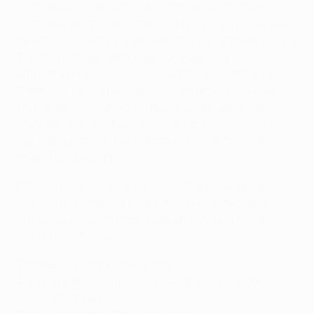
Klopp dirigió cuatro partidos contra el Real Madrid
como entrenador del Dortmund en la 2012/13. Después
de una victoria por 2-1 en Alemania y un empate 2-2 en
España en la fase de grupos, los equipos se
enfrentaron de nuevo en las semifinales, donde el
Dortmund pasó a pesar de una derrota por 2-0 en el
partido de vuelta después de haber ganado 4-1 en
casa, donde Robert Lewandowski marcó los cuatro
goles del Dortmund. Benzema marcó para el Real
Madrid en la vuelta.
Fabinho estuvo cedido en el Real Madrid en la edición
2012/13, disputando un partido con el primer equipo en
la que fue su única temporada en el club antes de
fichar por el Mónaco.
También ha jugado en España:
Adrián (Real Betis 1998-2013, Alcalá 2008 cedido,
Utrera 2009 cedido)