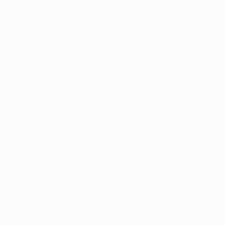
Mohamed Salah, del Liverpool, fue el máximo goleador
de la fase de grupos de esta temporada con siete goles,
los mismos que Kylian Mbappé, del Paris Saint-
Germain.
Segundos tras el Manchester City en la Premier
League 2021/22, a un punto de distancia, los 'reds' se
impusieron al Chelsea en la tanda de penaltis de las
finales de la FA Cup y de la Copa de la Liga inglesa,
ambas finalizadas con un empate sin goles.
El Liverpool ha ganado diez de sus últimos 14 partidos
de la UEFA Champions League en Anfield (dos empates
y dos derrotas).
El conjunto inglés está en octavos de final por sexta
temporada consecutiva, la undécima en total. Su
historial es de ocho victorias y dos derrotas. Dichos
tropiezos han llegado como vigentes campeones,