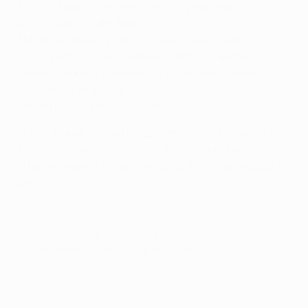
Alisson, Fabinho, Roberto Firmino y Rodrygo, Vinícius
Júnior, Éder Militão (Brasil)
Thiago Alcántara y Dani Carvajal, Marco Asensio,
Lucas Vázquez, Dani Ceballos, Nacho (España)
Ibrahima Konaté y Aurélien Tchouaméni, Eduardo
Camavinga (Francia)
Darwin Núñez y Federico Valverde (Uruguay)
Modrić transformó su lanzamiento en la tanda ante
Alisson y Croacia eliminó a Brasil del Mundial 2022 en
la tanda de penaltis de cuartos de final tras empatar a
uno.
© 1998-2026 UEFA. All rights reserved.
Última actualización: martes, 21 de febrero de 2023