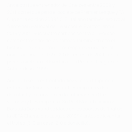
Ancelotti fue entrenador del Chelsea entre 2009 y
2011, con el que ganó el doblete de Premier League y FA
Cup en la edición 2009/10. El italiano también estuvo al
frente del rival local del Liverpool, el Everton, entre
2019 y 2021. Sus cuatro partidos contra el Liverpool
como entrenador de los 'toffees' terminaron con el
historial de una victoria, dos empates y una derrota. La
única victoria, un 0-2 el 20 de febrero de 2021, fue la
primera victoria del Everton en la Premier League en
Anfield desde 1999.
Ancelotti se ha enfrentado diez veces a Klopp como
entrenador (cinco victorias, tres empates y dos
derrotas) y está invicto en las últimas seis (tres
victorias y tres empates). Su Real Madrid eliminó al
Borussia Dortmund de Klopp en los cuartos de final de
la UEFA Champions League 2013/14 antes de levantar
el trofeo (3-0 en casa, 2-0 a domicilio).