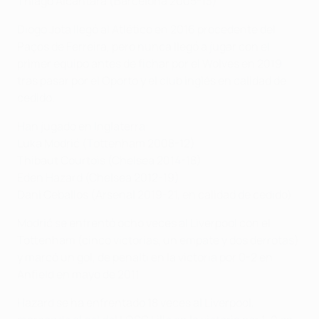
Thiago Alcántara (Barcelona 2005-13)
Diogo Jota llegó al Atlético en 2016 procedente del
Paços de Ferreira, pero nunca llegó a jugar con el
primer equipo antes de fichar por el Wolves en 2019
tras pasar por el Oporto y el club inglés en calidad de
cedido.
Han jugado en Inglaterra:
Luka Modrić (Tottenham 2008-12)
Thibaut Courtois (Chelsea 2014-18)
Eden Hazard (Chelsea 2012-19)
Dani Ceballos (Arsenal 2019-21, en calidad de cedido)
Modrić se enfrentó ocho veces al Liverpool con el
Tottenham (cinco victorias, un empate y dos derrotas)
y marcó un gol, de penalti en la victoria por 0-2 en
Anfield en mayo de 2011.
Hazard se ha enfrentado 18 veces al Liverpool,