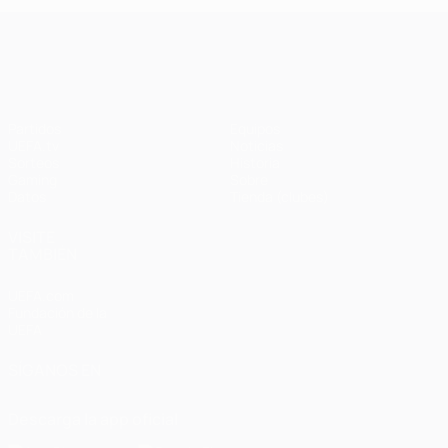
UEFA Champions League
Partidos
Equipos
UEFA.tv
Noticias
Sorteos
Historia
Gaming
Sobre
Datos
Tienda (clubes)
VISITE
TAMBIÉN
UEFA.com
Fundación de la
UEFA
SÍGANOS EN
Descarga la app oficial