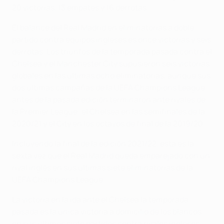
20 victorias, 13 empates y 16 derrotas.
El balance del Real Madrid en eliminatorias a doble
partido contra equipos ingleses es once victorias y seis
derrotas. Los triunfos de la temporada pasada contra el
Chelsea y el Manchester City supusieron seis victorias
globales en las últimas ocho eliminatorias, aunque sus
dos últimas campañas de la UEFA Champions League
antes de la pasada edición terminaron ante rivales de
la Premier League: el Chelsea en las semifinales de la
2020/21 y el City en los octavos de final de la 2019/20.
Incluyendo la final de la edición 2021/22, esta es la
sexta vez que el Real Madrid queda emparejado con un
rival inglés en sus últimas siete eliminatorias de la
UEFA Champions League.
La victoria en la ida ante el Chelsea la temporada
pasada es la única victoria a domicilio de los blancos
en sus últimos siete partidos contra rivales ingleses,