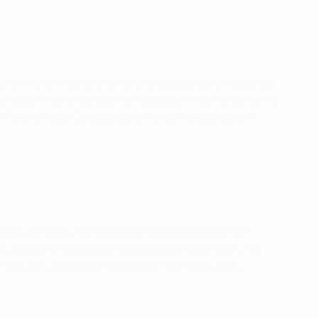
eral ofensivo es uno de los tres jugadores de todas las
ha desenvuelto con gran eficacia por la banda derecha,
 Paris, ya que Cancelo quiere añadir a sus cuatro
a del AC Milan, las recompensas potenciales son
n casa en el partido de ida contra el Tottenham, los
sus dos últimos partidos de la fase de grupos, y