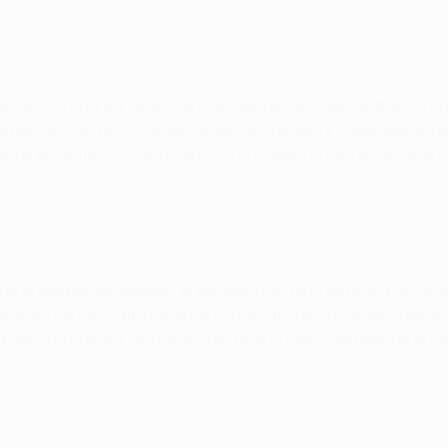
ada como el guardameta más cotizado del Fantasy Football. El gu
 partidos sin recibir goles, un penalti parado y 17 paradas le r
de ida en Anfield. Courtois sólo ha encajado un gol en sus últi
de la temporada pasada, el excelente estado de forma del gua
ego acumula cuatro partidos consecutivos sin recibir goles en 
 la única portería a cero que logró en sus cinco partidos de la f