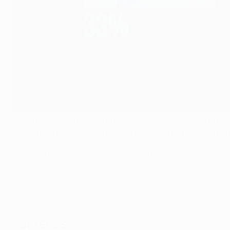
Con traspasos ilimitados antes de la reanudación de la UE
junto a una selección de jugadores menos habituales que 
¡Fichajes ilimitados antes de octavos de final!
Todos los goles del Real Madrid en la fase de grupos de la Champi
PORTEROS