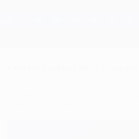
Saltar
al
contenido
Champions League oficial
principal
Resultados en directo y Fantasy
UEFA Champions League
Fantasy Football de la Champion
miércoles, 8 de febrero de 2023
¿Thibaut Courtois u Odysseas Vlachodimos? ¿
Osimhen? UEFA.com analiza las opciones.