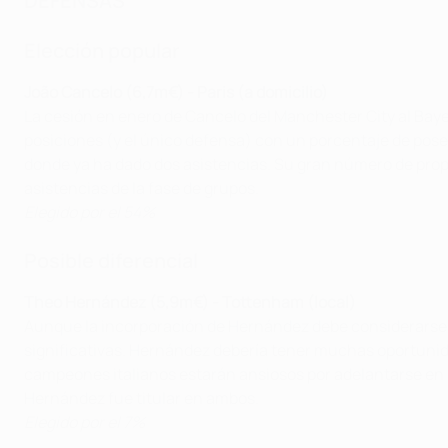
DEFENSAS
Elección popular
João Cancelo (6,7m€) - Paris (a domicilio)
La cesión en enero de Cancelo del Manchester City al Bayern
posiciones (y el único defensa) con un porcentaje de pose
donde ya ha dado dos asistencias. Su gran número de propi
asistencias de la fase de grupos.
Elegido por el 54%
Posible diferencial
Theo Hernández (5,9m€) - Tottenham (local)
Aunque la incorporación de Hernández debe considerarse u
significativas. Hernández debería tener muchas oportunidad
campeones italianos estarán ansiosos por adelantarse en la
Hernández fue titular en ambos.
Elegido por el 7%