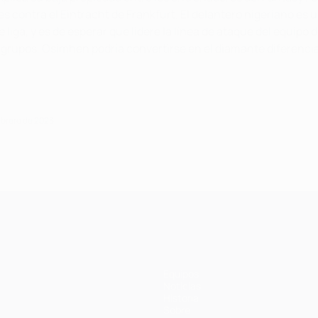
 contra el Eintracht de Frankfurt. El delantero nigeriano es 
 liga, y es de esperar que lidere la línea de ataque del equipo
 grupos, Osimhen podría convertirse en el diamante diferencial
ebrero de 2023
Equipos
Noticias
Historia
Sobre