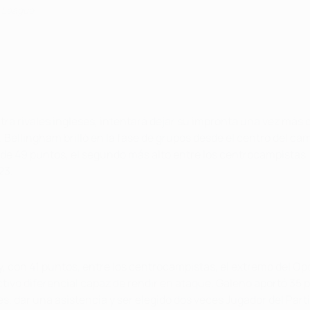
s League
a rivales ingleses, intentará dejar su impronta una vez más c
. Bellingham brilló en la fase de grupos desde el centro del ca
al de 49 puntos, el segundo más alto entre los centrocampistas
23.
y, con 41 puntos, entre los centrocampistas, el extremo del O
ivo diferencial capaz de rendir en ataque. Galeno aportó 35 pu
s, dar una asistencia y ser elegido dos veces Jugador del Pa