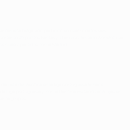
ardameta belga sólo participó en cuatro de los seis
eportaron 25 puntos Fantasy. El equipo de Carlo Ancelotti se
mos cuatro partidos con el Madrid.
rdameta del Benfica en la liga portuguesa le hace
la Liga portuguesa y, con el Benfica visitando al Brujas en
ase de grupos.