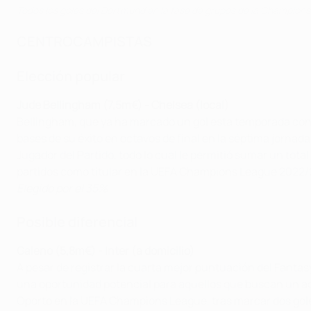
Todos los goles del Dortmund en la fase de grupos de la Champion
CENTROCAMPISTAS
Elección popular
Jude Bellingham (7,5m€) - Chelsea (local)
Bellingham, que ya ha marcado un gol esta temporada contr
bases de su éxito en octavos de final en la séptima jornada
Jugador del Partido, todo lo cual le permitió sumar un tot
partidos como titular en la UEFA Champions League 2022/
Elegido por el 35%
Posible diferencial
Galeno (5,8m€) - Inter (a domicilio)
A pesar de registrar la cuarta mejor puntuación del Fantas
una oportunidad potencial para aquellos que buscan un act
Oporto en la UEFA Champions League, tras marcar dos gole