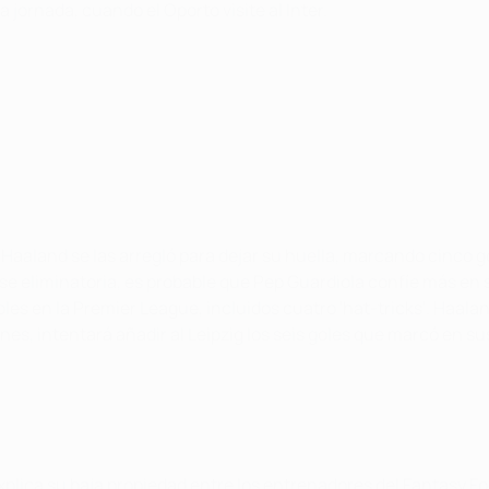
jornada, cuando el Oporto visite al Inter.
, Haaland se las arregló para dejar su huella, marcando cinc
se eliminatoria, es probable que Pep Guardiola confíe más e
s en la Premier League, incluidos cuatro 'hat-tricks'. Haaland
es, intentará añadir al Leipzig los seis goles que marcó en s
xplica su baja propiedad entre los entrenadores del Fantasy Foo