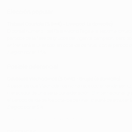
Elección popular
Thibaut Courtois (5,9m€) - Liverpool (a domicilio)
El dorsal número 1 del Real Madrid llega a la séptima jorn
partidos de la fase de grupos del vigente campeón, pero dos
enfrentará al Liverpool en octavos de final, con el partido 
Elegido por el 33%
Posible diferencial
Odysseas Vlachodimos (5,0m€) - Brujas (a domicilio)
A pesar de que Vlachodimos no ha repetido el rendimiento 
merecedor de una seria consideración. El internacional gri
el partido de ida de los octavos de final, tratará de ampliar
Elegido por el 5%
João Cancelo al Bayern: mira este golazo