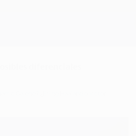
Consíguela
sibles diferenciales
m o Galeno? ¿Erling Haaland o Victor