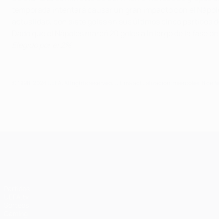
temporada intentará causar un gran impacto con el Nápoles
actualidad, con siete goles en sus últimos cinco partidos de
Dado que el Nápoles marcó 20 goles a lo largo de la fase de
Elegido por el 2%
© 1998-2026 UEFA. All rights reserved.
Última actualización: miércoles, 8 de f
UEFA Champions League
Partidos
UEFA.tv
Sorteos
Gaming