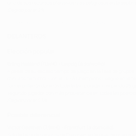
uno de sus recursos ofensivos más peligrosos en la séptima 
Elegido por el 2%
Grandes goles acrobáticos en la Champions League
DELANTEROS
Elección popular
Erling Haaland (11,1m€) - Leipzig (a domicilio)
A pesar de su escaso tiempo de juego en la fase de grupos
minutos de fútbol. Con la UEFA Champions League en la fa
forma brillante durante toda la temporada, marcando 25 gole
segundo jugador con más propietarios en todas las posicion
Elegido por el 53%
Posible diferencial
Victor Osimhen (7,9m€) - Frankfurt (a domicilio)
Sólo la falta de minutos de Osimhen en la fase de grupos e