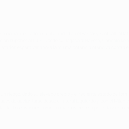
 no ha afectado a su titularidad en el Fantasy Football; el lat
sión superior al 50%. Desde su llegada al Bayern, Cancelo se 
etarios espera ver ahora la misma potencia ofensiva contra el
n riesgo, dado su elevado precio y el reciente estado de form
es de adelantarse desde el lateral izquierdo y, con el Milan e
 ida. Los rossoneri también mantuvieron su portería a cero en 